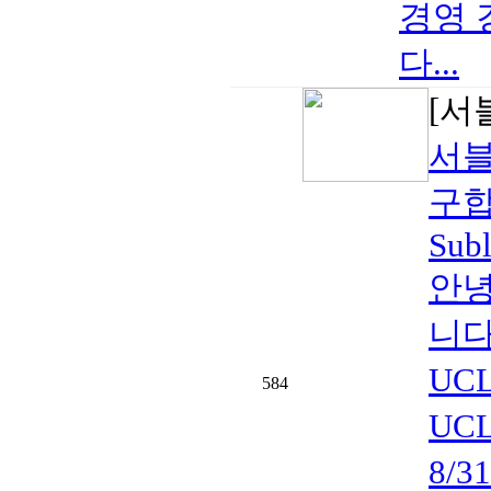
경영 
다...
[서
서블
구합
Subl
안녕
니다
UC
584
UCL
8/3