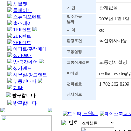
서블렛
관계없음
기 간
룸메이트
스튜디오렌트
입주가능
2026년 1월 1일
날짜
홈스테이
1BR렌트
etc
지 역
2BR렌트
직접취사가능
환경조건
3BR렌트
아파트/주택매매
교통설명
상가매매
방/공간쉐어
교통상세설명
교통상세설명
상가렌트
realhan.estate@
이메일
사무실/창고렌트
부동산매매
1-702-202-8209
전화번호
기타
상세정보
방구합니다
방구합니다
트위터
페
번호