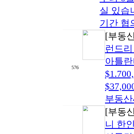
실 있습
기간 협의
[부동
런드리
아틀란
576
$1.7
$37,00
부동산40
[부동
니 한