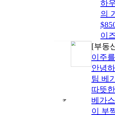
하우
의 
$8
이즈
[부동
이주를
안녕하
팀 베
따뜻한
베가스
☞
이 부