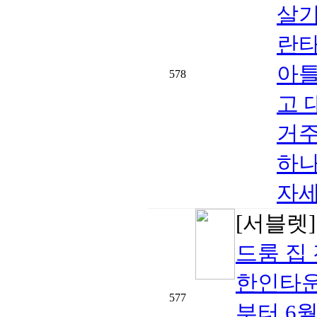
살기
란타
아틀
578
고 
거주
하나
자세
[서블렛
드룸 집
한인타운 
577
부터 6