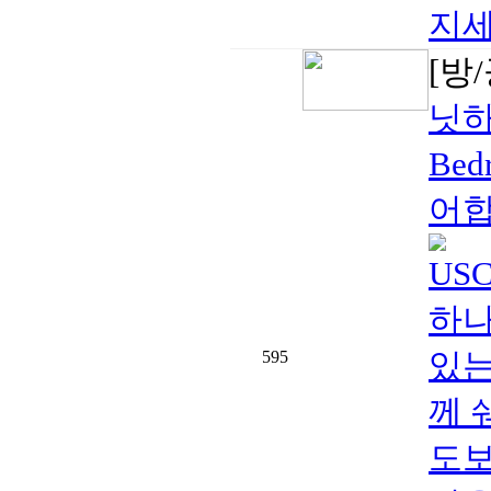
지세
[방
닛하
Bed
어합
US
하나를
있는
595
께 
도보