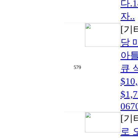
다.
자..
[기
당 
아틀
큐 
579
$1
$1,
0670
[기
로 