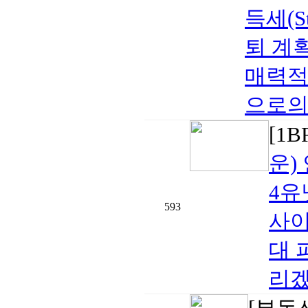
득세(S
퇴 계
매력적
으로의 
[1
운)
4유
593
사이
대 
리겠