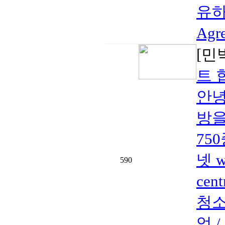
유하기
Agr
[민
트 
안녕
방을
750
넷 w
590
cen
청소
엌 /