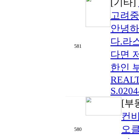
[기타]
고려중
안녕하
다.라
581
다면 
한인 부
REALTO
S.0204
[부
컨비
오
580