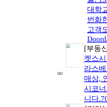
대학교
번화한
고객도
Doorda
[부동
켓스시
라스베
582
매상,
시코너
니다.702