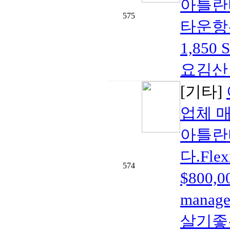
아틀란
575
타운항우
1,85
요김산 부
[기타]
업체 
아틀란
다.Fle
574
$800,
mana
살기좋