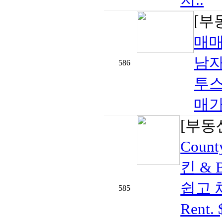
[부
매
남자
586
투스
매가격
[부동
Cou
킨 & 
쉽고 
585
Rent