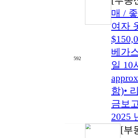
[부동
매 / 
여자 
$150
베가스•
592
일 10
appro
함)• 
금보고2
2025 
[부