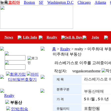
뉴욕
코리아
Boston
SF
Washington D.C
Chicago
Atlanta
News
Life Info
Realty
Sell & Buy
Jobs
홈
>
Realty
> realty > 미주최대 
미주최대 부동산
라스베가스로 이주를 고려중이세
작성자:
vegaskoreanhome
회원가입
아이
라스베가스로 
디/비밀번호찾기
제 목
분류구분
부동산매매
Realty
$ 0 /월 , $ 0 /년
가 격
부동산
포함안됨
민박/하숙
유틸리티