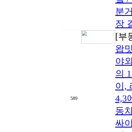
분거
장 
[부
왑밋
야외
의 
이,
4,
589
동차
싸이