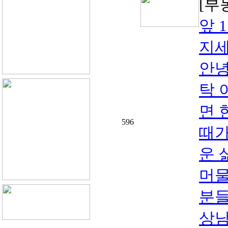
[부
앞 
지세
안녕
탁 
면 
596
때가
운 
머물
분들
상남