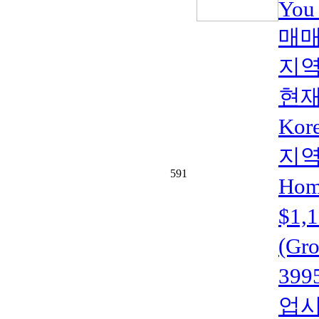
You
매매
지역
현재
Kor
지역(
591
Home
$1
(Gr
399
업시