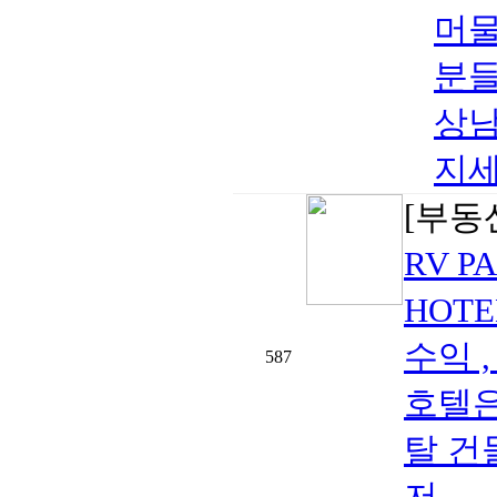
머물
분들
상남
지세
[부동
RV P
HOTE
수익 
587
호텔은
탈 건물
저..