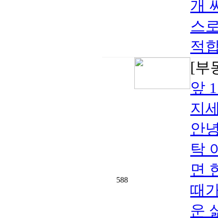
개 
스로
적합
[부
앞 
지세
안녕
탁 
면 
588
때가
운 