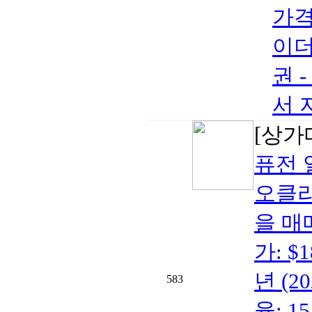
가격:
이더
권 -
서 
[상가
퓨전 
오클라
을 매매
가: $
년 (2
583
율: 