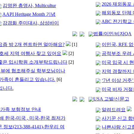
2026 재외동
김영완 총영사, Multicultur
해외동포 단체 
AAPI Heritage Month 기념
ABC 전기학교
강경화 주미대사, 삼성바이
법률/이민/비자QA
즘 방 2개 렌트하면 얼마해요?
[1]
이민국, RFE 
호세 지역 여행사 찾고 있어요
[2]
공적부조 우려 시
좋은 입시학원 소개부탁드립니다
[2]
미국 입국 시 현
인터뷰에 협조해주실 학부모님이나
지역 경찰까지 확
가족이 흔들리고 있습니다.
[6]
‘7년 이상 거주
입니다.
미국 비자 거절
USA 고발/신문고
 동반가족 보험정보 안내
알려드려요
 한국-미국 , 미국-한국 최저가
사기꾼 신고 
정보(213-388-4141)-한우리 여
나쁜사람 신고합니다