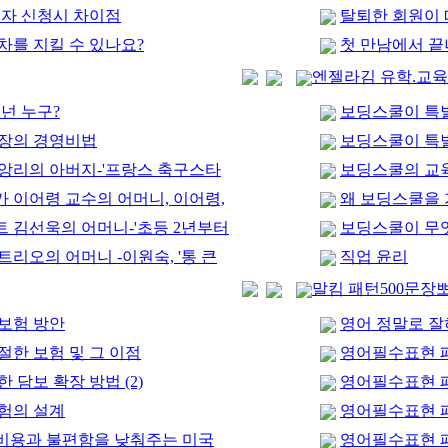
비자 신청시 차이점
탈퇴한 회원이 
차를 지킬 수 있나요?
첫 만남에서 끝
엔젤라김 유학.교
넌 누구?
보딩스쿨이 특별한
회장의 경영비법
보딩스쿨이 특별한
앙리의 아버지-'프랑스 축구스타
보딩스쿨의 교
 이어령 교수의 어머니, 이어령,
왜 보딩스쿨을 
 김선욱의 어머니-'초등 2년부터
보딩스쿨이 무
리오의 어머니 -이원숙, '통 큰
직업 윤리
말킴 패턴500문장
보험 방안
영어 정말로 잘
절한 보험 및 그 이점
영어필수표현 패
 담보 확장 방법 (2)
영어필수표현 패
험의 설계
영어필수표현 패
: 비용과 불편함을 낮춰주는 미국
영어필수표현 패