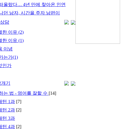
떠올랐다… 4년 만에 찾아온 인연
나던 남자, 시간을 주자 남편이
육상담
 이유 (2)
 이유 (1)
육 이념
가는가(1)
엇인가
뽀개기
하는 법 - 영어를 잘할 수
[14]
턴 1과
[7]
턴 2과
[2]
턴 3과
턴 4과
[2]