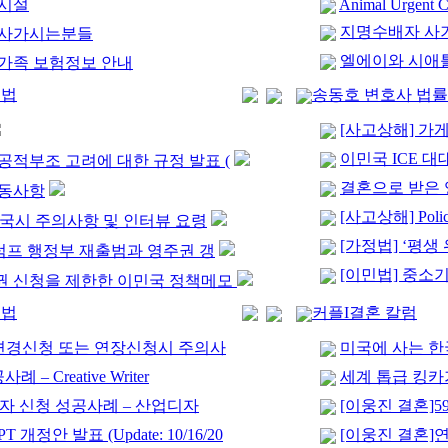
박시설
Animal Urgent C
지명수배자 사
이사가시는분들
엘에이와 시애
동반가족 보험정보 안내
민법
송동호 변호사 법
[사고상해] 가
이민국 ICE 대
공적부조 고려에 대한 규정 발표 (
결혼으로 받은 
변동사항
[사고상해] Police
 입국시 주의사항 및 인터뷰 요령
[가정법] ‘평
트럼프 행정부 재출범과 영주권 갱
[이민법] 중소기
권 신청을 제한한 이민국 정책메모
민법
커플I결혼 칼럼
 변경신청 또는 연장신청시 주의사
미국에 사는 한
– Creative Writer
세계 톱급 킹카
-1 비자 신청 성공사례 – 산업디자
[이웅진 결혼]5
OPT 개정안 발표 (Update: 10/16/20
[이웅진 결혼]