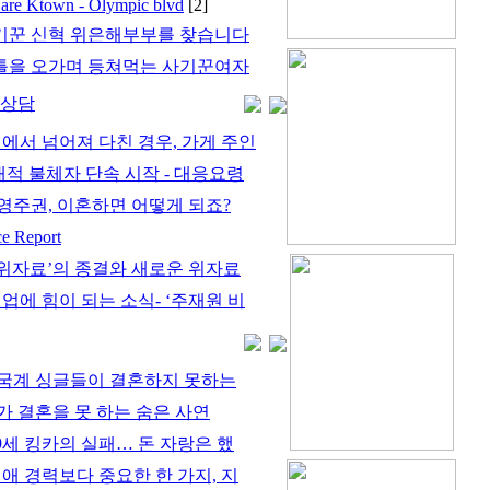
are Ktown - Olympic blvd
[2]
기꾼 신혁 위은해부부를 찾습니다
틀을 오가며 등쳐먹는 사기꾼여자
률상담
게에서 넘어져 다친 경우, 가게 주인
대적 불체자 단속 시작 - 대응요령
영주권, 이혼하면 어떻게 되죠?
 Report
생 위자료’의 종결와 새로운 위자료
업에 힘이 되는 소식- ‘주재원 비
국계 싱글들이 결혼하지 못하는
가 결혼을 못 하는 숨은 사연
9세 킹카의 실패… 돈 자랑은 했
연애 경력보다 중요한 한 가지, 지