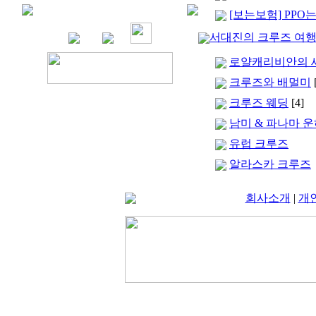
[보는보험] PPO는
서대진의 크루즈 여
로얄캐리비안의 새 크루
크루즈와 배멀미
크루즈 웨딩
[4]
남미 & 파나마 
유럽 크루즈
알라스카 크루즈
회사소개
|
개