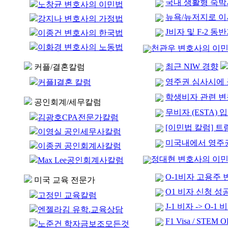
국내 생활형 숙
노창균 변호사의 이민법
뉴욕/뉴저지로 
강지나 변호사의 가정법
J비자 및 F-2 
이종건 변호사의 한국법
이화경 변호사의 노동법
천관우 변호사의 이
최근 NIW 경향
커플/결혼칼럼
영주권 심사시에 
커플I결혼 칼럼
학생비자 관련 
공인회계/세무칼럼
무비자 (ESTA)
김광호CPA전문가칼럼
[이민법 칼럼] 
이영실 공인세무사칼럼
미국내에서 영주
이종권 공인회계사칼럼
정대현 변호사의 이
Max Lee공인회계사칼럼
O-1비자 고용주
미국 교육 전문가
O1 비자 신청 성공사례 
고정민 교육칼럼
J-1 비자 -> O
엔젤라김 유학.교육상담
F1 Visa / STEM 
노준건 학자금보조모든것