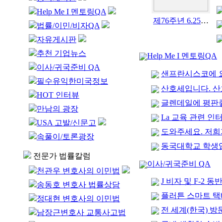
Help Me I 멘토링QA
제76주년 6.25 한국전쟁 기념식 개최
법률/이민/비자QA
자유게시판
추천 기업뉴스
Help Me I 멘토링QA
이사/귀국준비 QA
샌프란시스코에 요
필수유익한미국정보
산호세입니다. 산
HOT 인터뷰
글렌데일에 평판
만남의 광장
La 교육 관련 
USA 고발/신문고
도와주세요. 저희
속풀이/토론광장
동국대학교 학생
전문가 법률칼럼
이사/귀국준비 QA
천관우 변호사의 이민법
J 비자 및 F-2
송동호 변호사 법률상담
플러튼 스마트 택배
정대현 변호사의 이민법
전 세계(한국) 방문 
남장근변호사 교통사고법