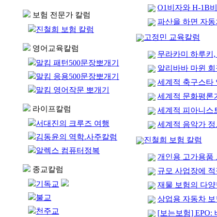
O1비자와 H-1B
보험 전문가 칼럼
파산을 하면 자동
진철희 보험 칼럼
고정민 교육칼럼
영어교육칼럼
무라카미 하루키, 
말킴 패턴500문장뽀개기
알리바바 마윈 
말킴 응용500문장뽀개기
세계적 축구스타 
말킴 영어작문 뽀개기
세계적 문화평론가
라이프칼럼
세계적 피아니스트
서대진의 크루즈 여행
세계적 음악가 정트
김동윤의 역학.사주칼럼
진철희 보험 칼럼
알렉스 컴퓨터정복
개인용 고가용품 
종교칼럼
규모 사업장에 적
기독교
재물 보험의 다양한
불교
상업용 자동차 보
천주교
[보는보험] EPO