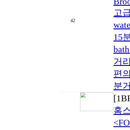
Broo
고급
42
wat
15
bat
거리
편의시
분거리
[1
홈스
<F