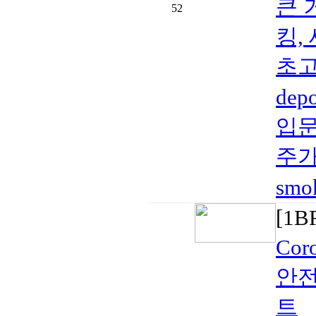
큰 
52
킹,
초고속
de
입문
주가
smo
[1
Co
안전
트