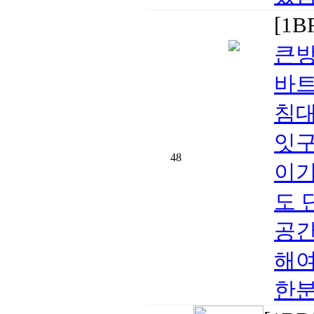
[1
큰방
바트
침대
잇구
48
이기
도 
공간
해여
한분