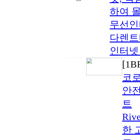
하여 몰
무선인
다렌트비
인터넷 포
[1
코로
안전
트
Riv
한 