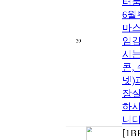
터룸
6월
마스
임감
39
시는
콘,
넷)
장실
하시
니다
[1