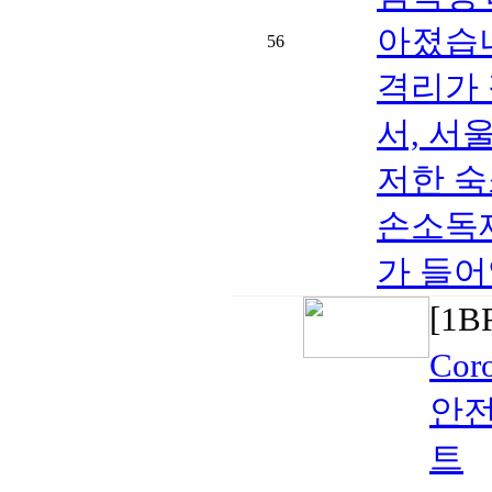
아졌습니
56
격리가 
서, 서
저한 숙
손소독제
가 들어
[1
Co
안전
트