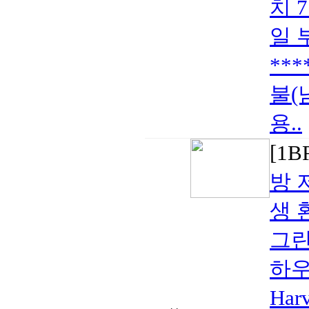
치 
일 
**
불(
용..
[1
방 
생 
그린
하우스
Har