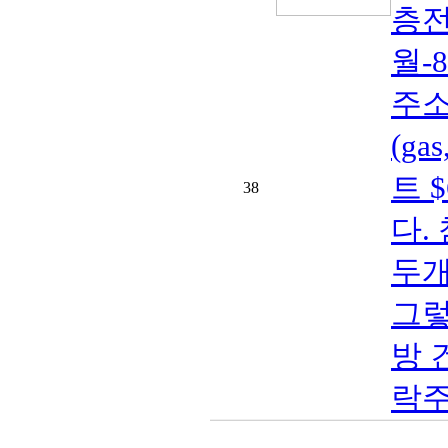
층전
월-
주소:
(ga
트 $
38
다.
두개
그렇
방 
락주세