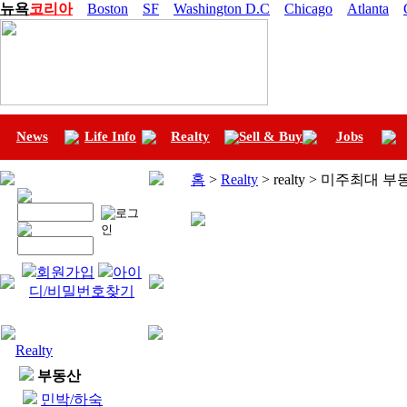
뉴욕
코리아
Boston
SF
Washington D.C
Chicago
Atlanta
News
Life Info
Realty
Sell & Buy
Jobs
홈
>
Realty
> realty > 미주최대 
회원가입
아이
디/비밀번호찾기
Realty
부동산
민박/하숙