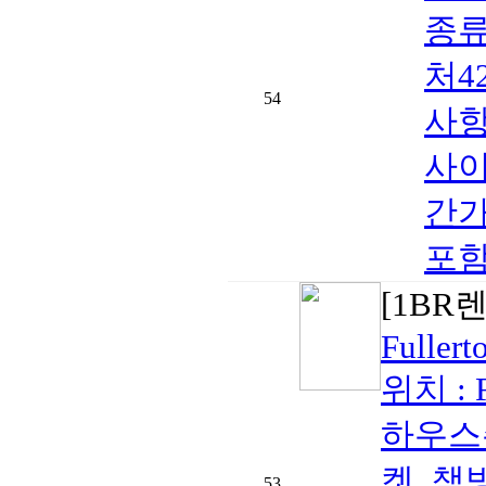
종류
처42
54
사항
사이)
간가
포함
[1BR
Fullert
위치 : F
하우스
켓, 책
53