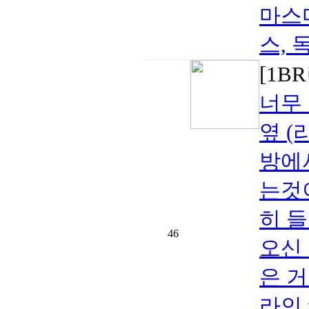
마스
스, 
[1B
너무 
옆 (
방에
는것
히 
46
오신
은 거
라인 r