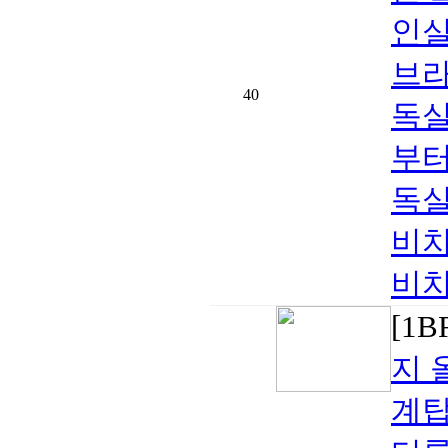
인실
브라
40
독실
부터
독실
비치
비치 
[1
지 
계탑