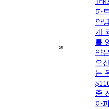
1배드
파트
안녕
게 
를 
50
약은
으신
는 
$1
중 
아파트