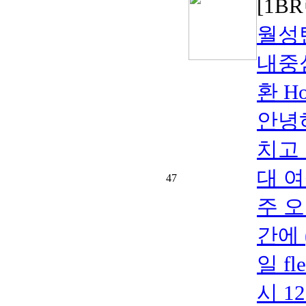
[1B
월성
내중
환 Ho
안녕
치고
대 
47
주 오
간에 
일 f
시 1