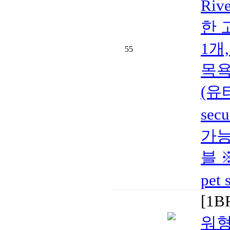
Riv
한 
1개
55
목욕
(유
sec
가능
블 
pet 
[1
워형