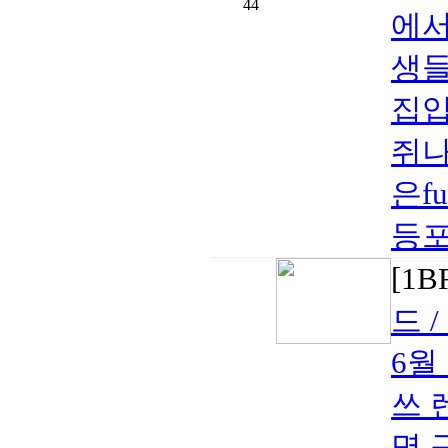
44
에
생들
집
쥐
은f
등포
[1
드 /
6월
쓰 
명 