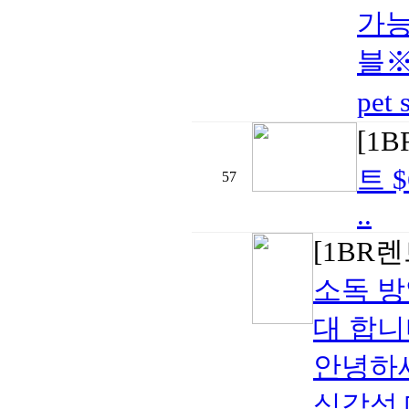
가능
블※
pet
[1
트 $
57
..
[1BR
소독 방
대 합니
안녕하세
심각성 