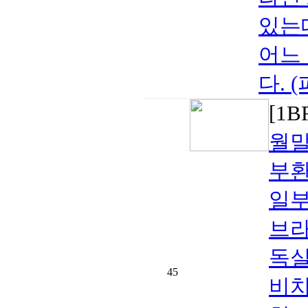
있는
어느
다. 
[1
월말
부환
일부
브라
독실
45
비치