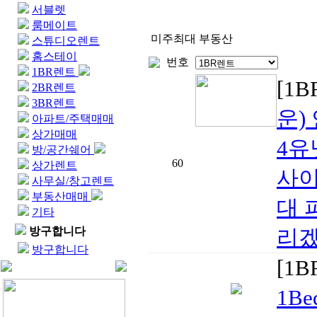
서블렛
룸메이트
미주최대 부동산
스튜디오렌트
홈스테이
번호
1BR렌트
[1
2BR렌트
3BR렌트
운)
아파트/주택매매
상가매매
4유
방/공간쉐어
60
상가렌트
사이
사무실/창고렌트
부동산매매
대 
기타
방구합니다
리겠
방구합니다
[1
1B