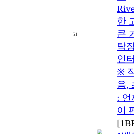
Riv
한 
큰 
51
탁장
인터넷
※ 
음,
: 언
이 
[1