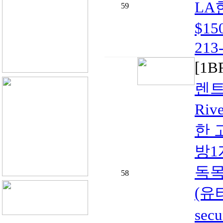
LA
59
$1
213-
[1
렌트
Riv
한 
방1
독목
58
(유
sec