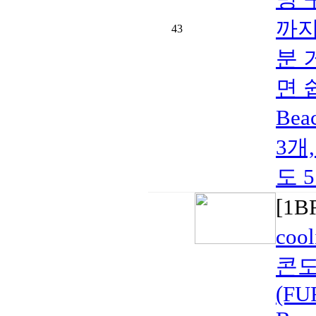
까지
43
분 
면 
Bea
3개
도 
[1
coo
콘도
(FU