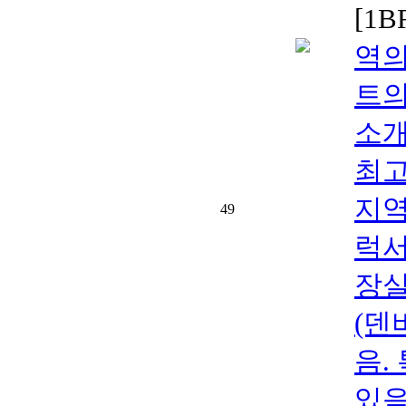
[1
역의
트의 
소
최고
지역
49
럭서
장실을
(덴
음.
있음