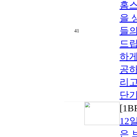
홈스
을 
들의
41
드립
하게
공하
리고
단기
[1
12
은 