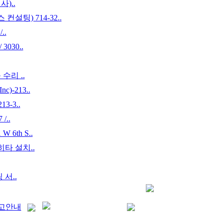
사)..
컨설팅) 714-32..
..
030..
수리 ..
)-213..
3-3..
/..
 6th S..
 히타 설치..
팅 서..
고안내