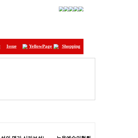
Issue
YellowPage
Shopping