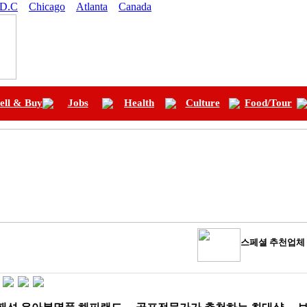
 D.C
Chicago
Atlanta
Canada
ell & Buy
Jobs
Health
Culture
Food/Tour
스페셜
추천업체