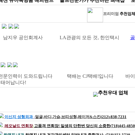
션 유아복명품 해피랜드 골프전문가가 추천하는 최대샵 
프리미엄
추천업
지우 공인회계사 LA관광의 모든 것, 한인택시
골
문인력이 도와드립니다 택배는 CJ택배!입니다 바이올
 태어납니다!
추천우대 업체
이신지 성형외과
-
얼굴,바디,가슴,브띠성형,레이저&스킨
(212)-838
-7231
레오날드 연회장
-
고품격 연회장! 일생의 단한번 당신의 소중한
(718)445-4850
하명진 내과
-
하명진 내과 건강관리센터,일반내과,종합검사 -
(718)353-5730