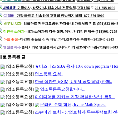
범양해운
-
귀국이사, 타주이사, 해외이사 전문업체,고객신뢰
도-
201-755-0090
CJ택배
--
가장 빠르고 신속하게 고객의 안방까지 배달
-877-576-5900
박우일 치과
--
임플란트 전문치료병원,
환자를 내 가족처럼 진료-(551)333-904
정인국 소아과
--
내과,소아과의 각종 질환, 예방, 건강검진 제공-(718)961-7259
아트 꽃집
--
다양한 꽃들을 신속 배달. 파티,결혼각종 축화환
-(201)945-2243
엔젤콜택시
-
콜택시라면 엔젤콜택시입니다. 미리 전화예약 바람-(718)888-003
새로 등록된 글
[업소등록요청]
★비즈니스 SBA 융자 10% down program / Home 
[업소등록요청]
업소등록 요청..
[업소등록요청]
한국 심카드 (eSIM, USIM-공항픽업) 판매..
[업소등록요청]
업소록등록요청합니다...
[업소등록요청]
아이디어를 지키는 가장 확실한 방법, 특허..
[업소등록요청]
온라인 수학 학원, Irvine Math Space..
[업소등록요청]
조슈아김 보험 - 상업보험과 특수주택보험 전문