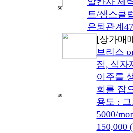
알칸사 세탁
50
트/샘스클럽
은퇴관계479-
[상가매
브리스 o
점, 식자
이주를 
회를 잡으세
49
용도 : 그
5000/
150,00