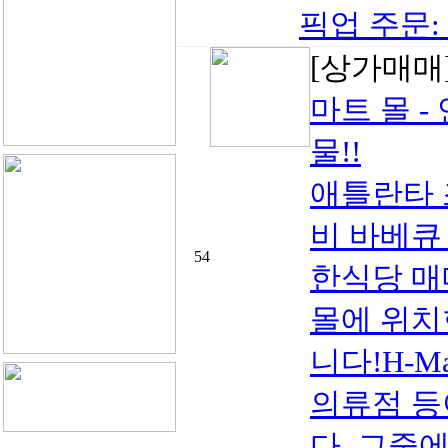
픽업 주문: Do
[상가매매
마트 몰 
물!!
애틀란타 조
비 바베큐 
54
한식당 매
몰에 위치
니다!H-M
의류점 등
다. 그중에