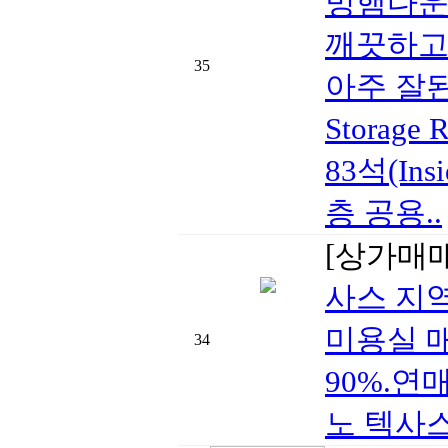
밍햄다운
깨끗하고 
35
아주 잘된 
Storage
83석(Ins
층 공용..
[상가매
사스 지
미용실 
34
90%.연
노 텍사스 