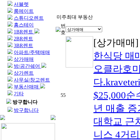
서블렛
룸메이트
미주최대 부동산
스튜디오렌트
홈스테이
번
1BR렌트
호
2BR렌트
[상가매매
3BR렌트
아파트/주택매매
한식당 매
상가매매
방/공간쉐어
오클라호마
상가렌트
다.kravete
사무실/창고렌트
부동산매매
$25,000순
기타
55
방구합니다
년 매출 증
방구합니다
대학교 근
니스 4거