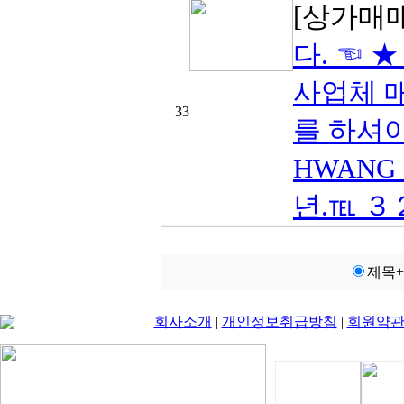
[상가매
다. ☜ ★
사업체 매
33
를 하셔야
HWANG 
년.℡ ３
제목
회사소개
|
개인정보취급방침
|
회원약