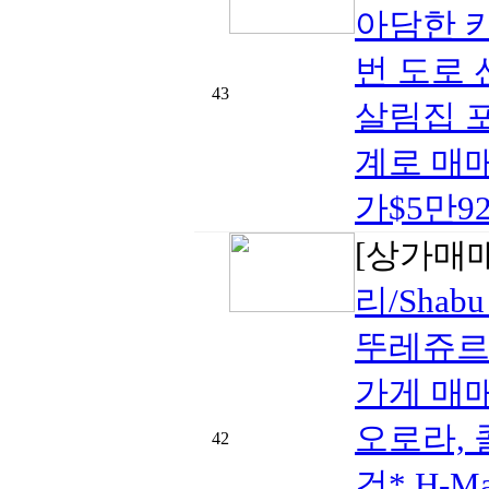
아담한 
번 도로
43
살림집 
계로 매
가$5만925
[상가매
리/Shab
뚜레쥬르
가게 매매
오로라, 
42
건* H-