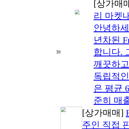
[상가매
리 마켓
안녕하세
년차된 F
합니다.
39
깨끗하고
독립적인
은 평균 
준히 매출
[상가매매]
주인 직접 판