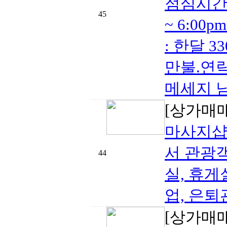
점심시간에
45
~ 6:00
: 한달 3
만불.연락
메세지 남
[상가매
마사지샵
서 관광객
44
실, 휴게
업, 은퇴관계
[상가매