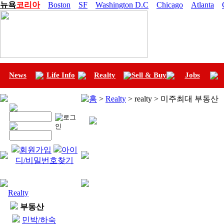
뉴욕
코리아
Boston
SF
Washington D.C
Chicago
Atlanta
News
Life Info
Realty
Sell & Buy
Jobs
홈
>
Realty
> realty > 미주최대 부동산
회원가입
아이
디/비밀번호찾기
Realty
부동산
민박/하숙