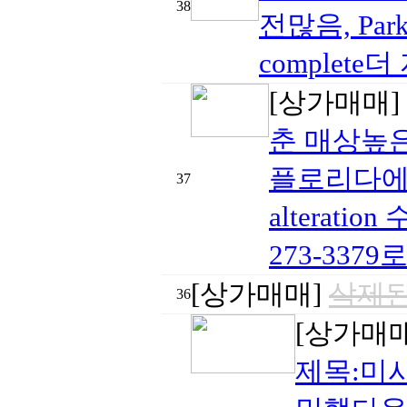
38
전많음, Parkin
complete
[상가매매]
춘 매상높
플로리다에
37
alterat
273-337
[상가매매]
삭제된
36
[상가매
제목:미