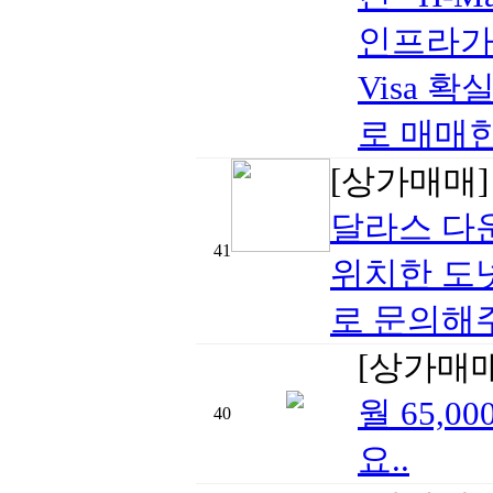
인프라가 
Visa 확
로 매매
[상가매매
달라스 다
41
위치한 도넛
로 문의해주
[상가매
월 65,
40
요..