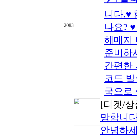
니다.♥
나요? 
2083
헤매지 
준비하세
간편한 
코드 발송
국으로 출
[티켓/상
망합니다
안녕하세