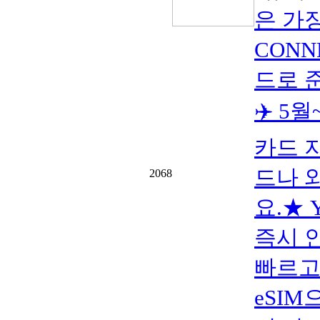
은 가
CONN
드로 
✈️ 5
카드 
드나 
2068
요.★ 
즉시 
빠르고
eSIM