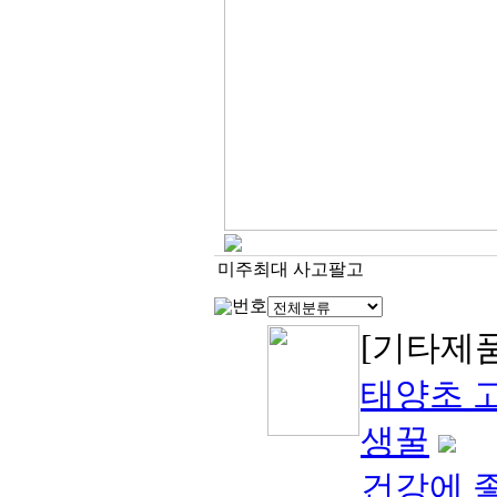
미주최대 사고팔고
번호
[기타제
태양초 
생꿀
건강에 