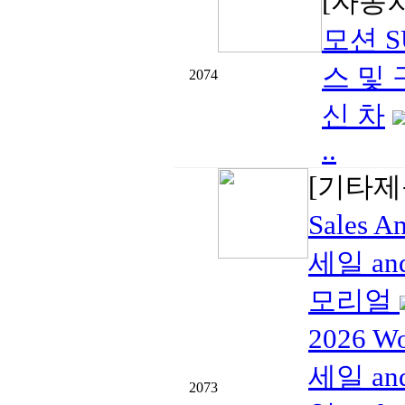
[자동
모션 S
스 및 
2074
신 차
..
[기타제
Sales
세일 and
모리얼
2026 W
세일 and
2073