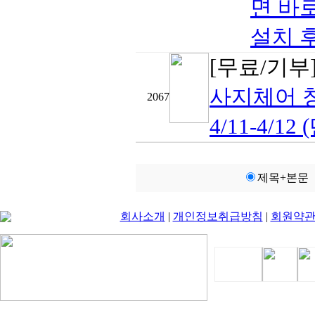
면 바로
설치 후 
[무료/기부
사지체어 
2067
4/11-4/12 
제목+본문
회사소개
|
개인정보취급방침
|
회원약