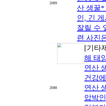
2089
산 생꿀
인, 긴 
잘릴 수 
련 사진은
[기타
해 태
연산 
건강에
연산 
2088
압박인