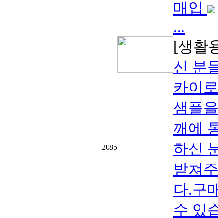
매입
...
[생활
신 분
카이로
샘플을
깨에 
하신 
2085
받쳐주
다.구
수 있