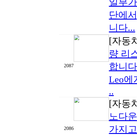
일부가
단에서
니다...
[자동
량 리
합니다
2087
Leo
..
[자동
노다운 
가지고
2086