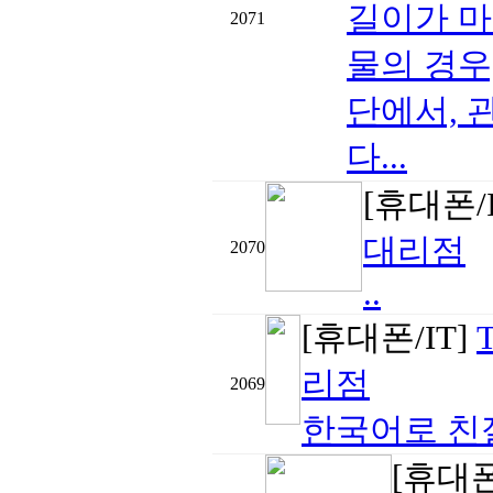
길이가 마
2071
물의 경우
단에서, 
다...
[휴대폰/
대리점
2070
..
[휴대폰/IT]
리점
2069
한국어로 친절
[휴대폰