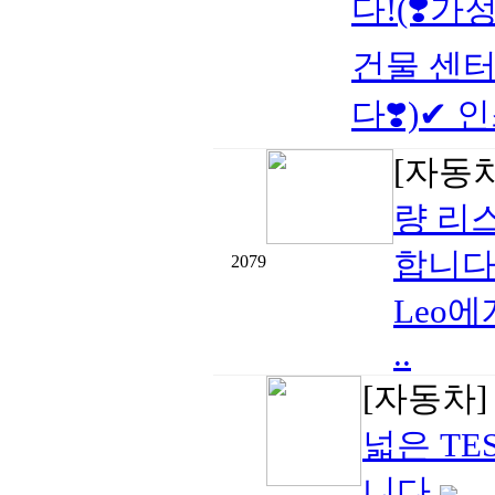
다!(❣️가
건물 센터
다❣️)✔ 인
[자동
량 리
합니다
2079
Leo
..
[자동차
넓은 TE
니다