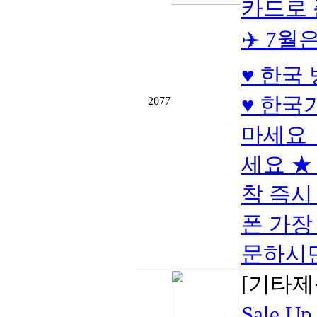
카드로
✈️ 7
♥ 한국
♥ 한국
2077
마세요 
세요 ★ 
착 즉시
폰 가장 
문하시면 
[기타제
Sale U