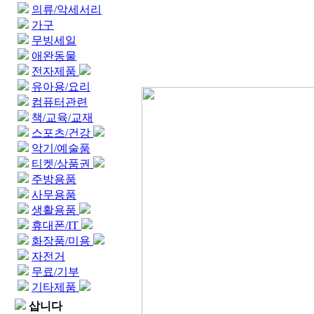
의류/악세서리
가구
무빙세일
애완동물
전자제품
유아용/요리
컴퓨터관련
책/교육/교재
스포츠/건강
악기/예술품
티켓/상품권
주방용품
사무용품
생활용품
휴대폰/IT
화장품/미용
자전거
무료/기부
기타제품
삽니다