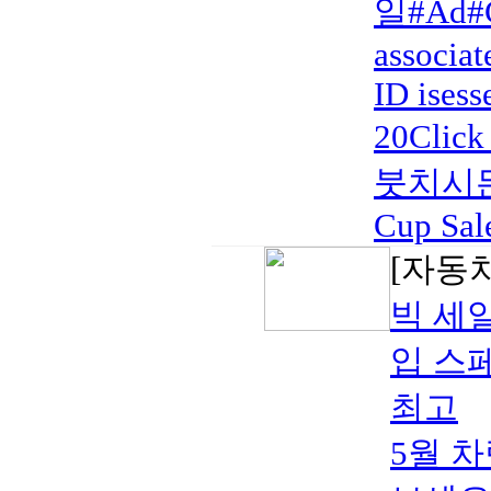
일#Ad#C
associat
ID isess
20Click
붓치시든
Cup Sal
[자동
빅 세일
입 스페
최고
5월 