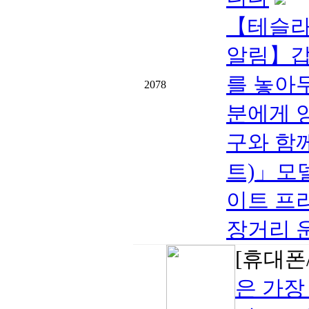
【테슬라 
알림】갑
를 놓아
2078
분에게 
구와 함께
트)」모델
이트 프
장거리 
[휴대폰/
은 가장