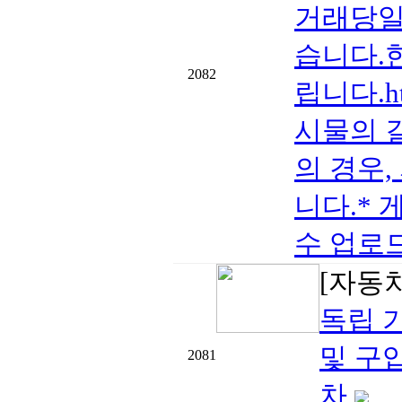
거래당일 
습니다.
2082
립니다.htt
시물의 
의 경우,
니다.* 
수 업로드
[자동
독립 기
및 구입
2081
차