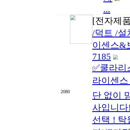
...
[전자제품
/덕트 /
이센스&보험
7185
✅쿨라리스
라이센스 
2080
단 없이 
사입니다!
선택 ! 