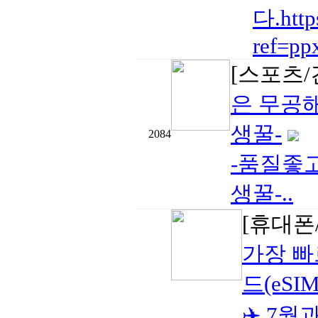
다.htt
ref=pp
[스포츠/
은 무공
생꿀-
2084
-품질좋
생꿀-..
[휴대폰/
가장 빠
드(eSIM
✈️ 7