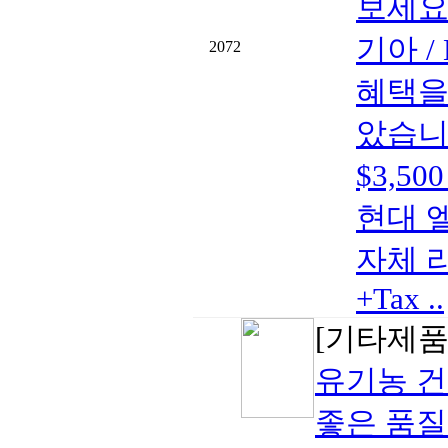
보세요
기아 
2072
혜택을
았습니다.
$3,5
현대 엘라
자체 리
+Tax ..
[기타제품
유기농 
좋은 품질