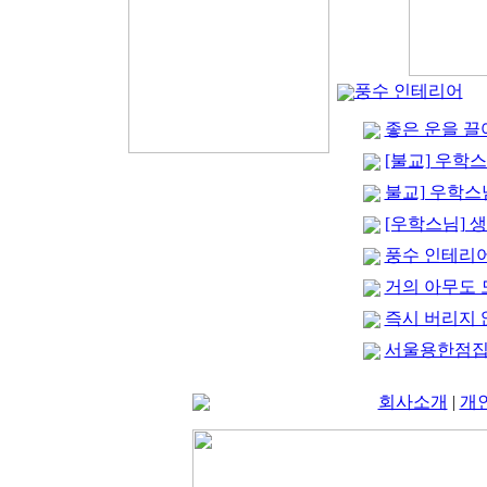
풍수 인테리어
좋은 운을 끌
[불교] 우학
불교] 우학스
[우학스님] 
풍수 인테리어
거의 아무도 
즉시 버리지 
서울용한점집
회사소개
|
개