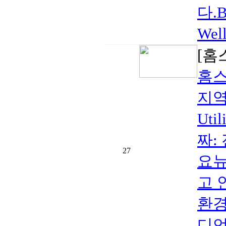
다.Br
Wel
[홈
홈스
지역:
Ut
짜:
27
요뉴
고 
환경
디언