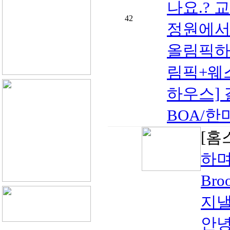
나요.? 
42
정원에서
올림픽하
림픽+웨스
하우스] 
BOA/한
[홈
하며
Br
지낼
안녕