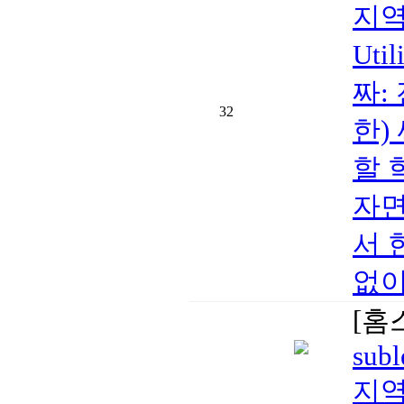
지역:
Ut
짜:
32
한)
할 
자면
서 
없이
[홈
subl
지역: