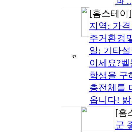
과 ..
[홈스테이
지역: 가격 (
주거환경및
일: 기타
33
이세요?벨
학생을 구
층전체를 
옵니다! 밝고
[홈
군 