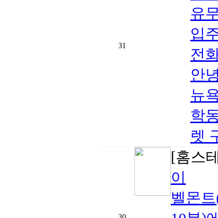
유무
입주
31
전화
안녕
뉴욕
학동
렛 
[홈스
이
벨몬트(
30