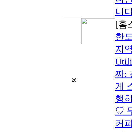
니다
[홈
한도
지역:
Ut
짜:
26
게 
행하
♡ 
커피