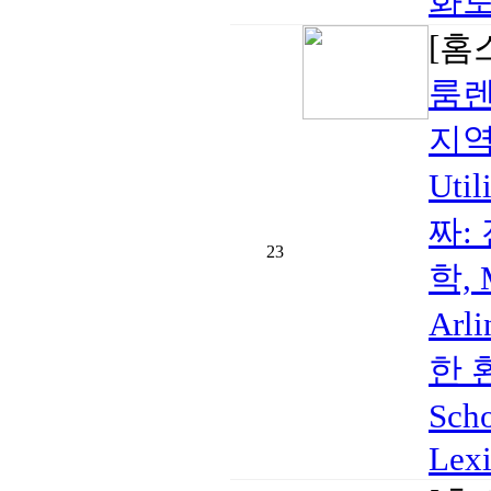
화로
[홈
룸렌
지역:
Ut
짜:
23
학,
Arl
한 환
Sc
Lexi