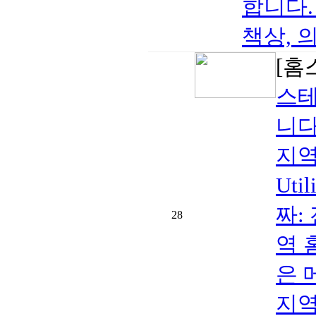
합니다.
책상, 의
[홈
스테
니다
지역:
Ut
짜:
28
역 
은 
지역