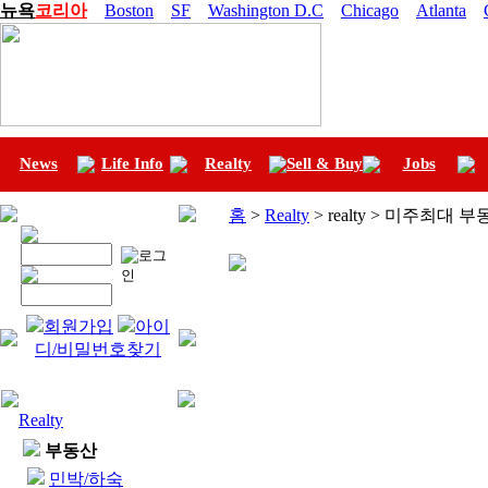
뉴욕
코리아
Boston
SF
Washington D.C
Chicago
Atlanta
News
Life Info
Realty
Sell & Buy
Jobs
홈
>
Realty
> realty > 미주최대 
회원가입
아이
디/비밀번호찾기
Realty
부동산
민박/하숙