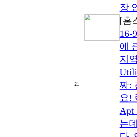
장 
[홈
16-
에 
지역:
Ut
짜:
21
요!
Ap
는데
다.