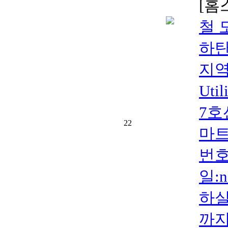
[홈
철 
하탄
지역
Ut
7호
22
마트
번호:
일:
하실
까지