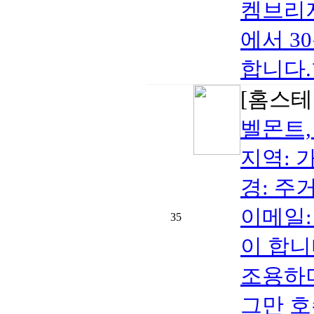
켐브리지
에서 3
합니다.
[홈스테
벨몬트,
지역: 가격
경: 주
이메일:
35
이 합니
조용하며
그만 호