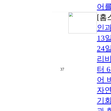
어를
[홈
인과
13
24
리비
터 
37
어 
자연
기회
과 