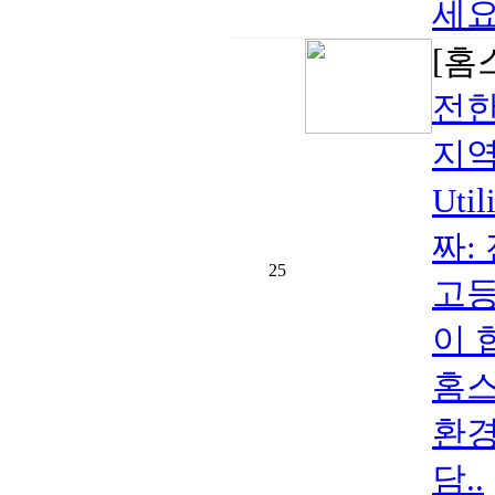
세요.
[홈
전한
지역:
Ut
짜:
25
고등
이 
홈스
환경
담..