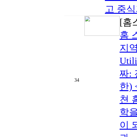
고 중식
[홈
홈 
지역:
Ut
짜:
34
한)
쳔 
학을
이 