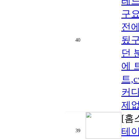
레드
구요
전에
됬구
40
던 
에 
트,c
커다
제없
[홈
테이
39