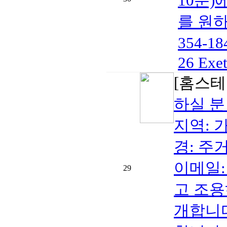
10분
를 원하
354-
26 Exet
[홈스테
하실 분
지역: 가격
경: 주
이메일:
29
고 조용
개합니다