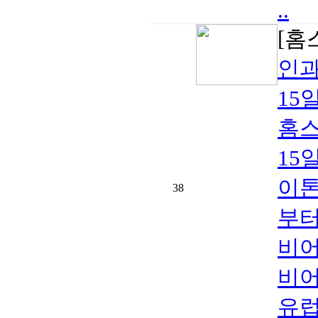
..
[홈
인과
15
홈스
15
이톤
38
부터
비어
비어
유럽