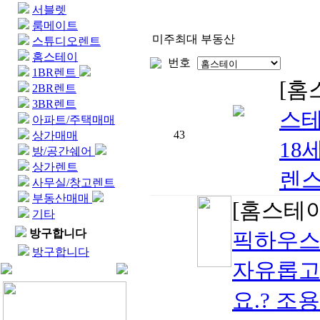
서블렛
룸메이트
미주최대 부동산
스튜디오렌트
홈스테이
번호
1BR렌트
[홈
2BR렌트
3BR렌트
스테
아파트/주택매매
43
상가매매
18
방/공간쉐어
상가렌트
렌스
사무실/창고렌트
부동산매매
[홈스테
기타
방구합니다
픽하우
방구합니다
자유롭고
요.? 