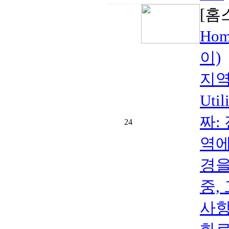
[홈
Ho
이)
지역:
Ut
짜:
24
역에
경을
중,
사항