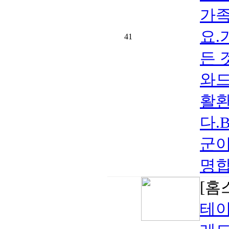
가족
요.
41
든 
와드
활환
다.
군이
명합니
[홈
테이