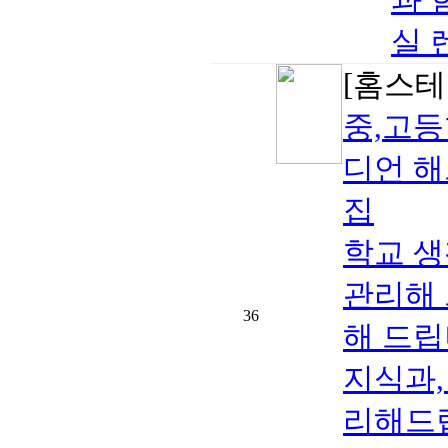
실 
[홈스테
중,고등
디언 해
집
학교 생
관리해 
36
해 드립
지식과,
리해드립