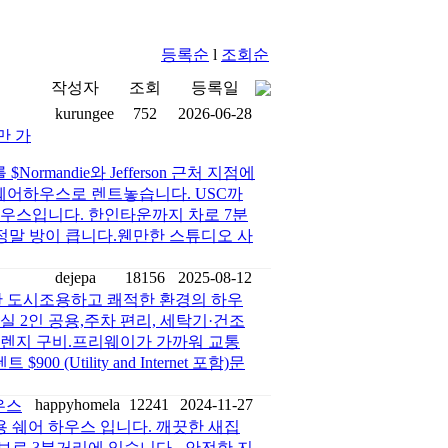
등록순
l
조회순
작성자
조회
등록일
kurungee
752
2026-06-28
만 가
ormandie와 Jefferson 근처 지점에
께 쉐어하우스로 렌트놓습니다. USC까
 하우스입니다. 한인타운까지 차로 7분
(정말 방이 큽니다.웬만한 스튜디오 사
dejepa
18156
2025-08-12
한 도시조용하고 쾌적한 환경의 하우
실 2인 공용,주차 편리, 세탁기·건조
자 렌지 구비.프리웨이가 가까워 교통
(Utility and Internet 포함)문
happyhomela
12241
2024-11-27
우스
 쉐어 하우스 입니다. 깨끗한 새집
로 3분거리에 있습니다. -안전한 지