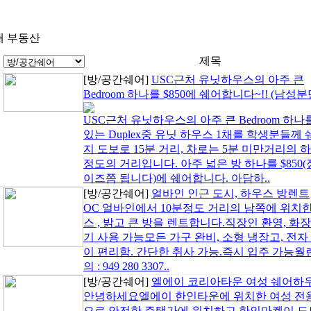
 부동산
제목
[방/공간쉐어]
USC근처 유닛하우스의 아주 큰
Bedroom 하나를 $850에 쉐어합니다~!! (남성분
USC근처 유닛하우스의 아주 큰 Bedroom 하나를 $N
있는 Duplex중 유닛 하우스 1채를 학생분들
지 도보로 15분 거리, 차로는 5분 미만거리의
정도의 거리입니다. 아주 넓은 방 하나를 $850
이즈쯤 됩니다)에 쉐어합니다. 아담하..
[방/공간쉐어]
얼바인 인근 도시, 하우스 방렌트
OC 얼바인에서 10분정도 거리의 남쪽에 위치
스 , 밝고 큰 방을 렌트합니다.직장인 환영, 화장
기 사용 가능모든 가구 완비, 소형 냉장고, 전
이 편리함. 간단한 취사 가능.즉시 입주 가능월렌트 $900 
의 : 949 280 3307..
[방/공간쉐어]
엘에이 코리아타운 여성 쉐어하
안녕하세요엘에이 한인타운에 위치한 여성 전용
으로 안전한 주택가에 위치하고 한인마켓이 도보