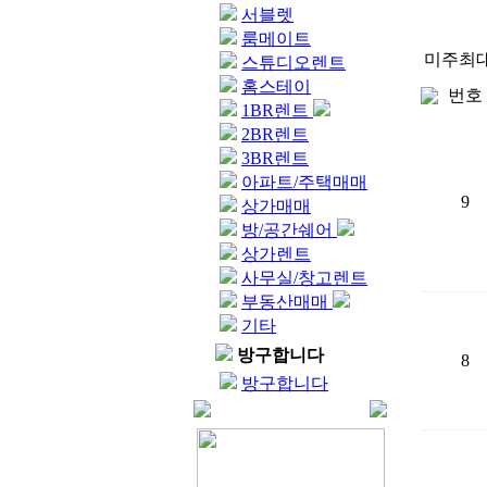
서블렛
룸메이트
미주최대
스튜디오렌트
홈스테이
번호
1BR렌트
2BR렌트
3BR렌트
아파트/주택매매
9
상가매매
방/공간쉐어
상가렌트
사무실/창고렌트
부동산매매
기타
방구합니다
8
방구합니다