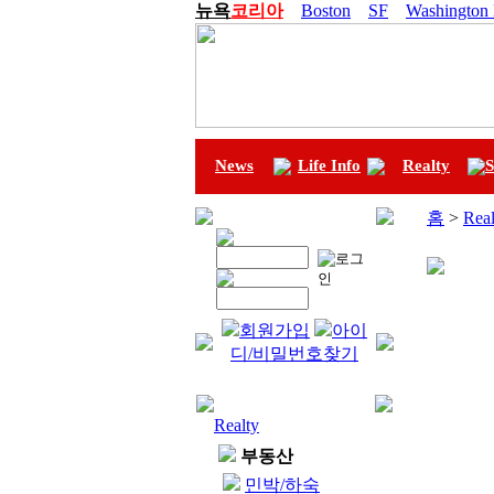
뉴욕
코리아
Boston
SF
Washington
News
Life Info
Realty
S
홈
>
Real
회원가입
아이
디/비밀번호찾기
Realty
부동산
민박/하숙