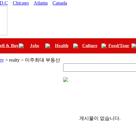
 D.C
Chicago
Atlanta
Canada
ell & Buy
Jobs
Health
Culture
Food/Tour
ty
> realty > 미주최대 부동산
게시물이 없습니다.