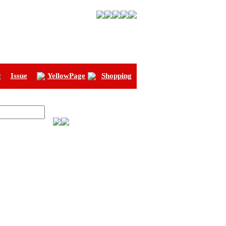
Issue
YellowPage
Shopping