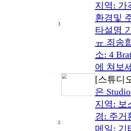
지역: 가격 
환경및 주
3
타설명 기간
ㅠ 죄송합니
소: 4 Bra
에 쳐보세
[스튜디
은 Studio
지역: 보스톤
경: 주거
2
메일: 기타