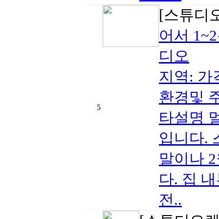
[스튜디
어서 1~
디오
지역: 가격 
환경및 주
5
타설명 멀
입니다. 
말이나 
다. 집 
전..