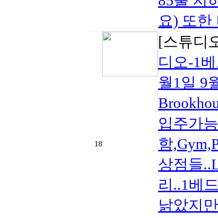
85불 지
요) 또한
[스튜디
디오-1베
월1일 9
Brook
입주가능 $
함,Gym,P
18
상점들..L
리..1베
낡았지만