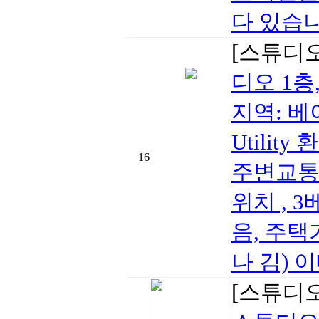
다 있습니
[스튜디
디오 1층
지역: 베이
Utilit
16
주변교통:
위치 , 
음, 주택가
나 김) 이
[스튜디