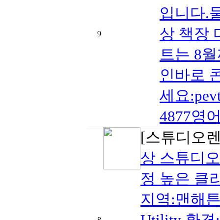
입니다.
상 책장
9
트는 8월
인바로 
세요:pevt
4877영어 
[스튜디오렌
상 스튜디오
정 높은 클
지역:맨해튼 3
Utility
8