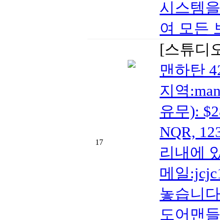
시스템을
여 모든 보
[스튜디
맨하탄 42가 
지역:manh
유무): $
NQR, 1
17
리내에 
메일:jc
놓습니다. 
도어맨들 있