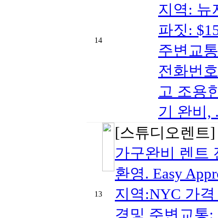
지역: 뉴저
파짓: $1
14
주변교통:
전화번호:
고 조용한
기 완비, .
[스튜디오렌트
가구완비 렌트 
환영. Easy Appr
지역:NYC 가격 (
13
경및 주변교통: 