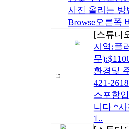
사진 올리는 방법:
Browse오른쪽 
[스튜디
지역:플러
무):$11
환경및 주
12
421-2
스포함입
니다 *사
1..