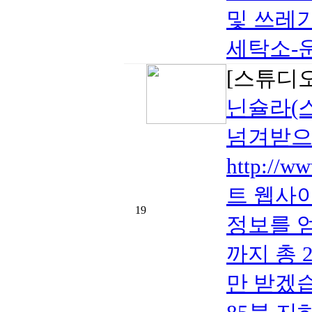
및 쓰레
세탁소-운
[스튜디
닌슐라(스
넘겨받으실
http://
트 웹사
19
정보를 
까지 총 
만 받겠