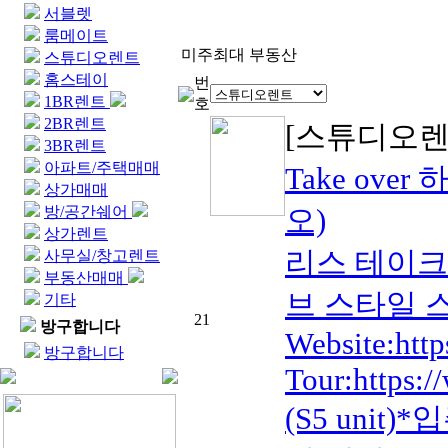
서블렛
룸메이트
미주최대 부동산
스튜디오렌트
홈스테이
번
1BR렌트
호
2BR렌트
[스튜디오렌
3BR렌트
아파트/주택매매
Take ove
상가매매
방/공간쉐어
오)
상가렌트
리스 테이크
사무실/창고렌트
부동산매매
브 스타일 스튜
기타
21
방구합니다
Website:http
방구합니다
Tour:https:/
(S5 unit)