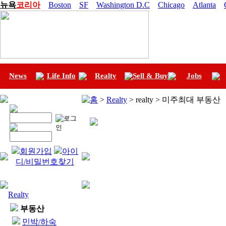
뉴욕
코리아
Boston
SF
Washington D.C
Chicago
Atlanta
News
Life Info
Realty
Sell & Buy
Jobs
홈
>
Realty
> realty > 미주최대 부동산
회원가입
아이
디/비밀번호찾기
Realty
부동산
민박/하숙