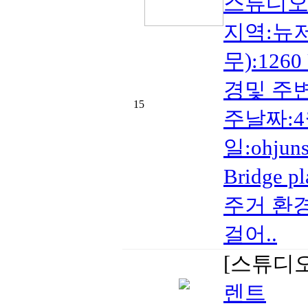
스튜디오
지역:뉴저
무):126
경및 주변
15
주날짜:4월
일:ohju
Bridg
주거 환경
걸어..
[스튜디
렌트