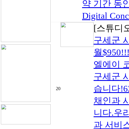
약 기간 동안 Re
Digital C
[스튜디
구세군 
월$950!!
엘에이 
구세군 시
습니다!
20
채인과 
니다.우
과 서비스