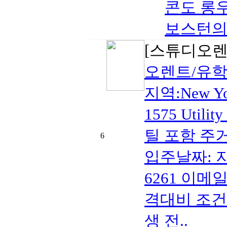
콘도 롱
보스턴의 
[스튜디오렌
오렌트/유
지역:New Yo
1575 Uti
틸 포함 주거환경
6
입주날짜: 지
6261 이메일:
격대비 조건
생 전..