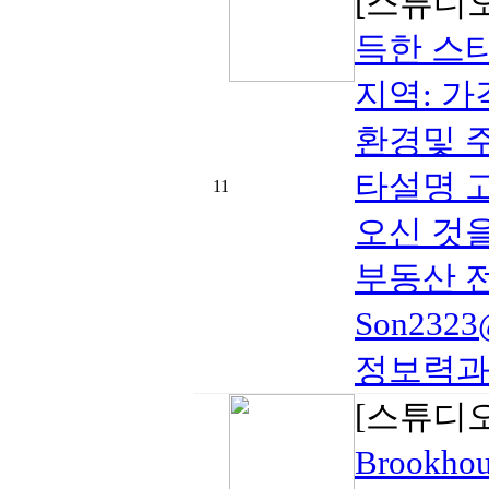
[스튜디
득한 스
지역: 가격 
환경및 주
타설명 
11
오신 것을
부동산 전공 
Son2323
정보력과 
[스튜디
Brookh