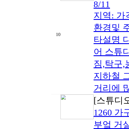
8/11
지역: 가격 
환경및 주
10
타설명 다
어 스튜
짐,탁구,
지하철 그
거리에 많
[스튜디
1260 
부엌 거