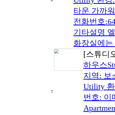
타운 가까워
전화번호:646-
기타설명 엘
화장실에는 자
[스튜디
하우스St
지역: 보스
Utili
7
번호: 이메
Apart