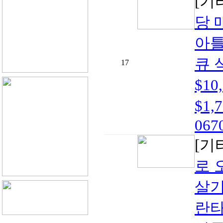
[기
당 
아틀
큐 
17
$1
$1,
0670
[기
로 
살기
란타