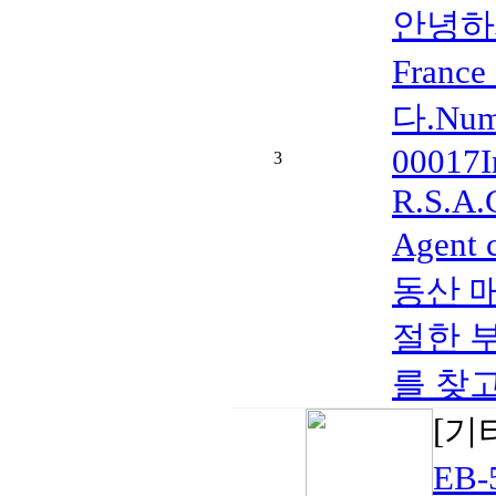
안녕하
Fran
다.Numé
00017I
3
R.S.A.
Agent
동산 
절한 
를 찾고
[기
EB-5