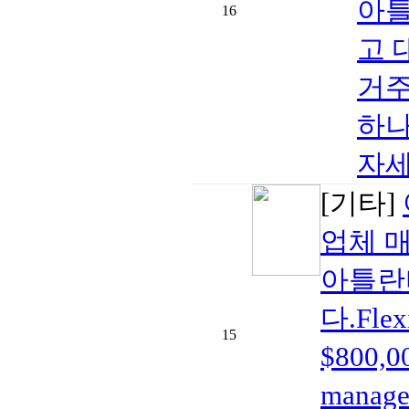
아틀
16
고 
거주
하나
자세
[기타]
업체 
아틀란
다.Fle
15
$800,
mana