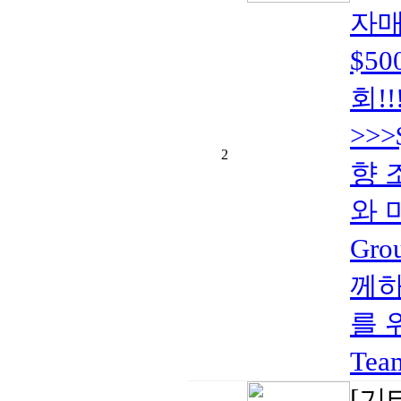
자
$5
회!!
>>>
2
향 
와 
Gr
께하는
를 
Te
[기