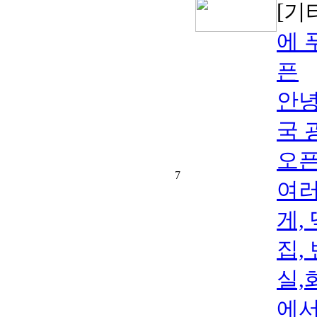
[기
에 
픈
안녕
국 
오픈
7
여러
게,
집,
실,
에서