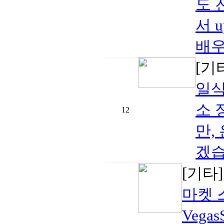
도 
서 
배우
[기
일식
소 
12
만,
겠습니
[기타
마켓 스
Vegas