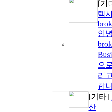
[기
텍사
brok
안녕
br
4
Bus
으로
리고
합니
[기타]
산