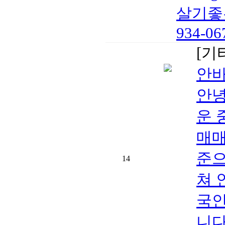
살기좋
934-067
[기
안바
안녕
운 
매매
준으
14
쳐 
국인
니다