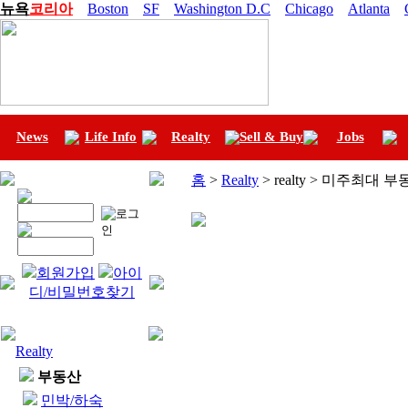
뉴욕
코리아
Boston
SF
Washington D.C
Chicago
Atlanta
News
Life Info
Realty
Sell & Buy
Jobs
홈
>
Realty
> realty > 미주최대 
회원가입
아이
디/비밀번호찾기
Realty
부동산
민박/하숙