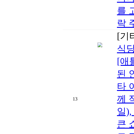
를 
락 
[기
식당
[애
된 
타 
께 
13
일)
큰 