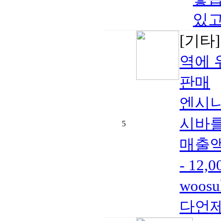
있고
[기타
역에 
판매
엔시니타
시바를
5
매출액 
- 12,
woos
다언제