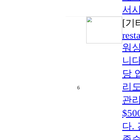
서시
[기
rest
워싱
니다
당 
리도
6
관리
$5
다.
좋습