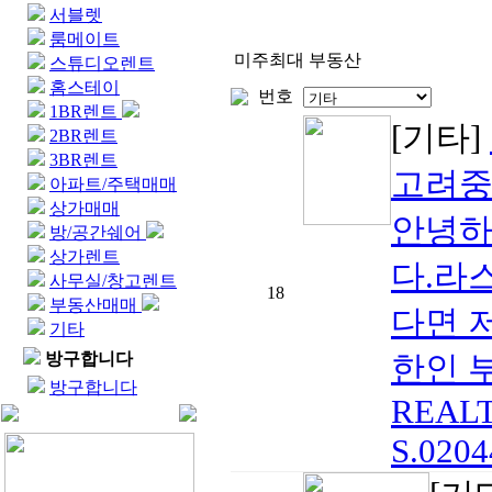
서블렛
룸메이트
미주최대 부동산
스튜디오렌트
홈스테이
번호
1BR렌트
[기타]
2BR렌트
3BR렌트
고려중
아파트/주택매매
상가매매
안녕하
방/공간쉐어
상가렌트
다.라
사무실/창고렌트
18
부동산매매
다면 
기타
방구합니다
한인 부
방구합니다
REALTO
S.0204