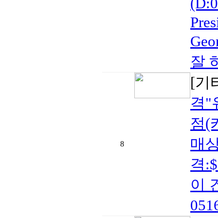
(D:
Pres
Geo
잘 
[기
격"
점(
매상
8
격:$
이 건
05