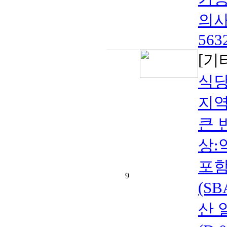
의사
5632
[기
식당
지역
큰 
상:약
포함
9
(S
산 