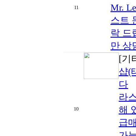
Mr.
11
스트 
락 드
만 상
[기
샵(
다
라스
해 
10
급매
가능