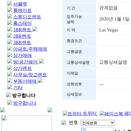
서블렛
관계없음
기 간
룸메이트
스튜디오렌트
입주가능
2026년 1월 1일
날짜
홈스테이
1BR렌트
Las Vegas
지 역
2BR렌트
환경조건
3BR렌트
아파트/주택매매
교통설명
상가매매
방/공간쉐어
교통상세설명
교통상세설명
상가렌트
이메일
사무실/창고렌트
부동산매매
---
전화번호
기타
상세정보
방구합니다
방구합니다
트위터
페
번호