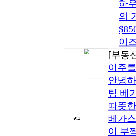
하우
의 
$8
이즈
[부동
이주를
안녕하
팀 베
따뜻한
베가스
594
이 부