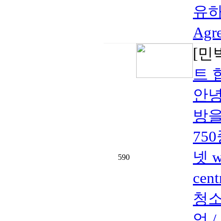
유하기
Agr
[민
트 
안녕
방을
750
넷 w
590
cen
청소
엌 /