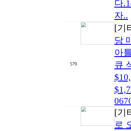
다.
자..
[기
당 
아틀
큐 
579
$1
$1,
0670
[기
로 