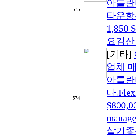
아틀란
575
타운항우
1,85
요김산 부
[기타]
업체 
아틀란
다.Fle
574
$800,
mana
살기좋