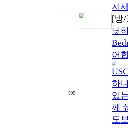
지세
[방
닛하
Bed
어합
US
하나를
있는
595
께 
도보