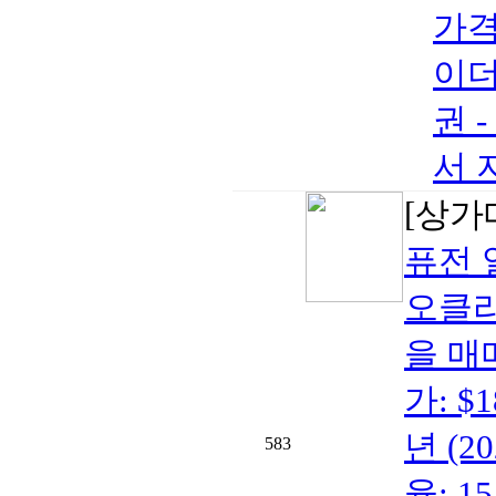
가격:
이더
권 -
서 
[상가
퓨전 
오클라
을 매매
가: $
년 (2
583
율: 