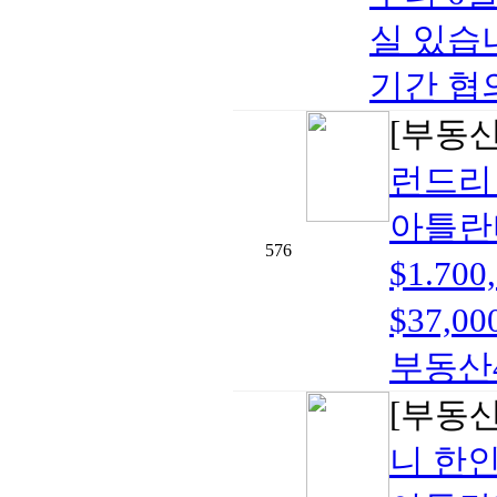
실 있습
기간 협의
[부동
런드리
아틀란
576
$1.7
$37,00
부동산40
[부동
니 한