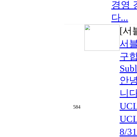
경영 
다...
[서
서블
구합
Subl
안녕
니다
UC
584
UCL
8/3