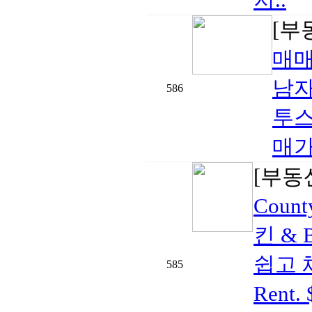
[부
매
남자
586
투스
매가격
[부동
Cou
킨 & 
쉽고 
585
Rent