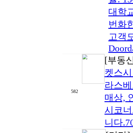
대학교
번화한
고객도
Doorda
[부동
켓스시
라스베
582
매상,
시코너
니다.702