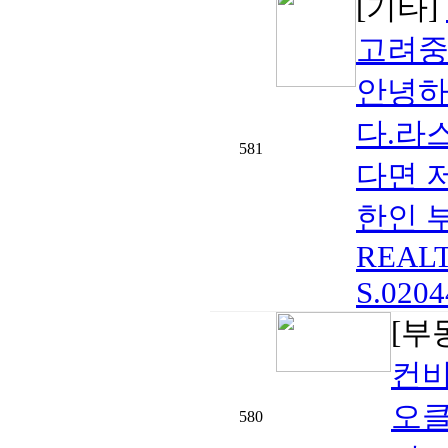
[기타]
고려중
안녕하
다.라
581
다면 
한인 부
REALTO
S.0204
[부
컨비
오
580