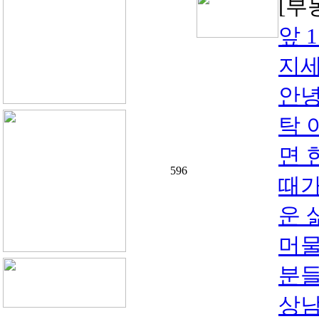
[부
앞 
지세
안녕
탁 
면 
596
때가
운 
머물
분들
상남