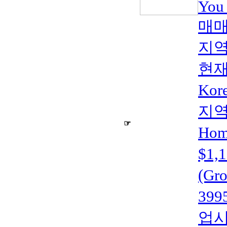
You
매매
지역
현재
Kor
지역(
☞
Home
$1
(Gr
399
업시