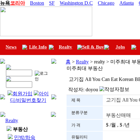
뉴욕
코리아
Boston
SF
Washington D.C
Chicago
Atlanta
News
Life Info
Realty
Sell & Buy
Jobs
홈
>
Realty
> realty > 미주최대 
미주최대 부동산
고기집 All You Can Eat Kor
작성자:
doyou
회원가입
아이
고기집 All You
디/비밀번호찾기
제 목
분류구분
부동산매매
Realty
$ /월 , $ /년
가 격
부동산
민박/하숙
유틸리티