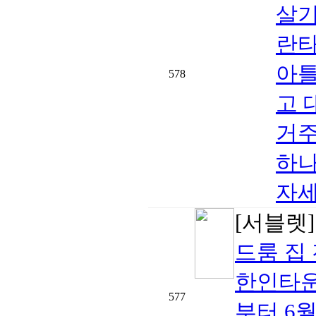
살기
란타
아틀
578
고 
거주
하나
자세
[서블렛
드룸 집
한인타운 
577
부터 6