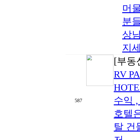
머물
분들
상남
지세
[부동
RV P
HOTE
수익 
587
호텔은
탈 건물
저..