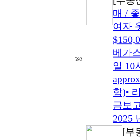
[부동
매 / 
여자 
$150
베가스•
592
일 10
appro
함)• 
금보고2
2025 
[부