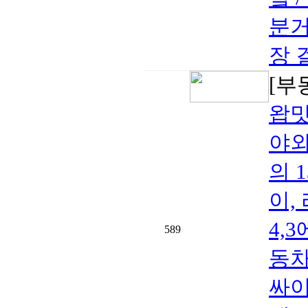
분거
장 
[부
왑밋
야외
의 
이,
4,
589
동차
싸이