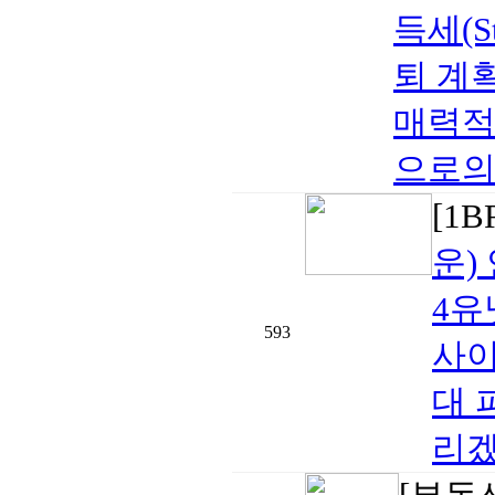
득세(S
퇴 계
매력적
으로의 
[1
운)
4유
593
사이
대 
리겠