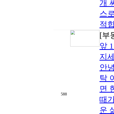
개 
스로
적합
[부
앞 
지세
안녕
탁 
면 
588
때가
운 