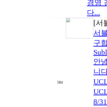
경영 
다...
[서
서블
구합
Subl
안녕
니다
UC
584
UCL
8/3