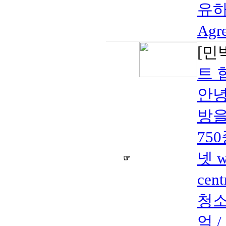
유하기
Agr
[민
트 
안녕
방을
750
넷 w
☞
cen
청소
엌 /