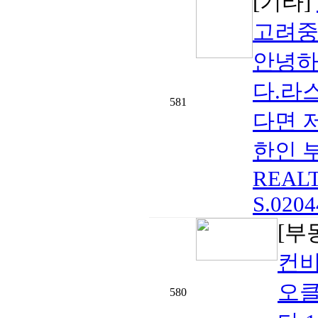
[기타]
고려중
안녕하
다.라
581
다면 
한인 부
REALTO
S.0204
[부
컨비
오
580