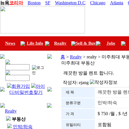
뉴욕
코리아
Boston
SF
Washington D.C
Chicago
Atlanta
News
Life Info
Realty
Sell & Buy
Jobs
홈
>
Realty
> realty > 미주최대 
미주최대 부동산
깨끗한 방을 렌트 합니다.
작성자:
ejang
회원가입
아이
깨끗한 방을 렌
디/비밀번호찾기
제 목
민박/하숙
분류구분
Realty
$ 750 /월 , $ /년
가 격
부동산
포함됨
유틸리티
민박/하숙