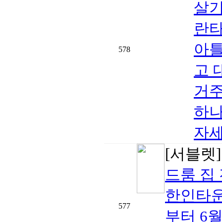
살기
란타
아틀
578
고 
거주
하나
자세
[서블렛
드룸 집
한인타운 
577
부터 6