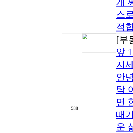
개 
스로
적합
[부
앞 
지세
안녕
탁 
면 
588
때가
운 