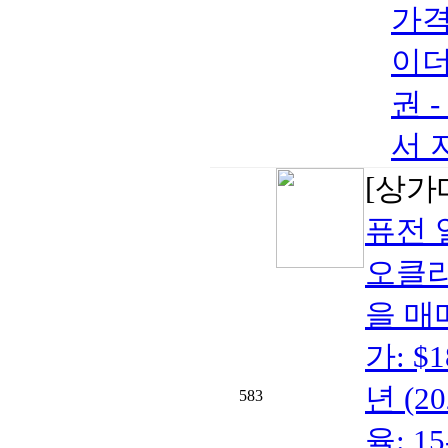
가격:
이더
권 -
서 
[상가
퓨전 
오클라
을 매매
가: $
년 (2
583
율: 