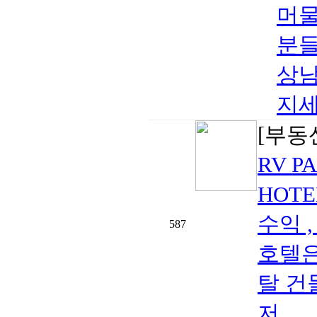
머물
분들
상남
지세
[부동
RV P
HOTE
수익 
587
호텔은
탈 건물
저..