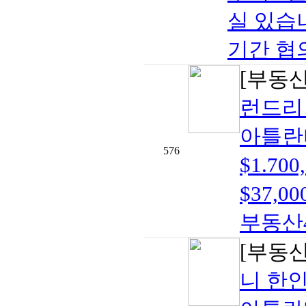
실 있습
기간 협의
[부동
런드리
아틀란
576
$1.7
$37,00
부동산40
[부동
니 한