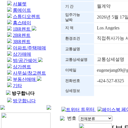
서블렛
월계약
기 간
룸메이트
입주가능
스튜디오렌트
2026년 5월 17
날짜
홈스테이
Los Angeles
지 역
1BR렌트
2BR렌트
직접취사가능 
환경조건
3BR렌트
아파트/주택매매
교통설명
상가매매
교통상세설명
교통상세설명
방/공간쉐어
상가렌트
eugenejang09@g
이메일
사무실/창고렌트
부동산매매
-424-527-8325
전화번호
기타
상세정보
방구합니다
방구합니다
트위터
페
번호