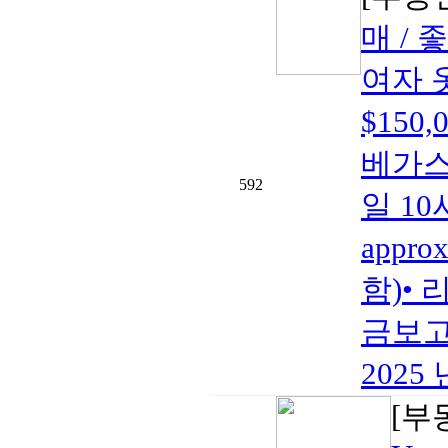
매 / 
여자 
$150
베가스•
592
일 10
appro
함)• 
금보고2
2025 
[부