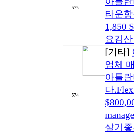
아틀란
575
타운항우
1,85
요김산 부
[기타]
업체 
아틀란
다.Fle
574
$800,
mana
살기좋