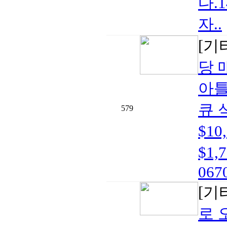
다.
자..
[기
당 
아틀
큐 
579
$1
$1,
0670
[기
로 