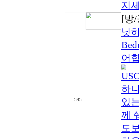
지세
[방
닛하
Bed
어합
US
하나를
있는
595
께 
도보