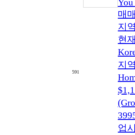
You
매매
지역
현재
Kor
지역(
591
Home
$1
(Gr
399
업시