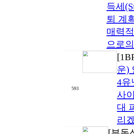
득세(S
퇴 계
매력적
으로의 
[1
운)
4유
593
사이
대 
리겠
[부동