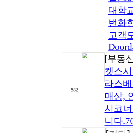
대학교
번화한
고객도
Doorda
[부동
켓스시
라스베
582
매상,
시코너
니다.702