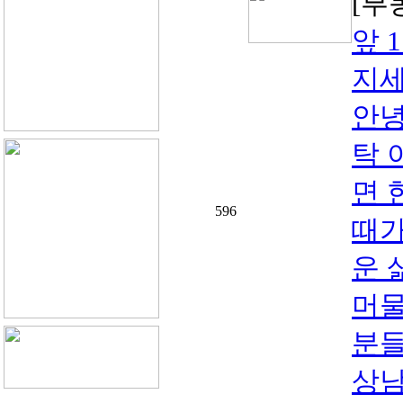
[부
앞 
지세
안녕
탁 
면 
596
때가
운 
머물
분들
상남