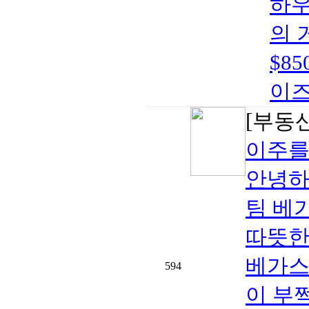
하우
의 
$8
이즈
[부동
이주를
안녕하
팀 베
따뜻한
베가스
594
이 부