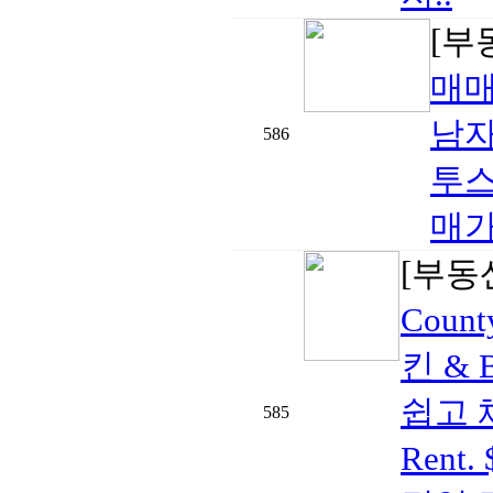
[부
매
남자
586
투스
매가격
[부동
Cou
킨 & 
쉽고 
585
Rent