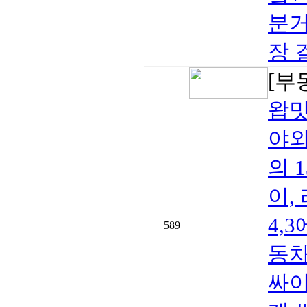
분거
장 
[부
왑밋
야외
의 
이,
4,
589
동차
싸이