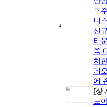
안녕
구주
니스
4
신규
타운
쪽 O
치한
데오
에 
[상
도어