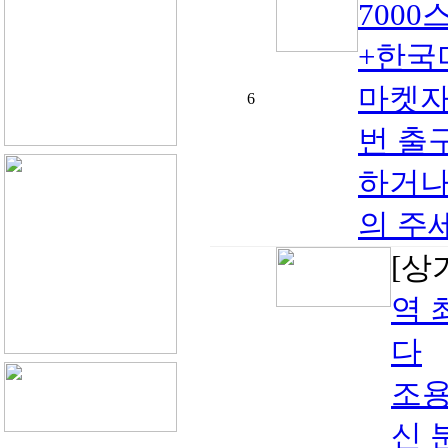
700
+한국
마켓자
6
번 출
하거나
의 주세!
[상
역 
다
조용
신 