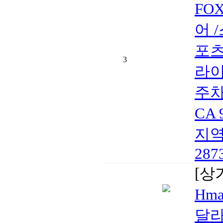
FO
어 
포츠
3
라이
주차공
CA
지역)
2873
[상
Hma
달라