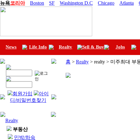
뉴욕
코리아
Boston
SF
Washington D.C
Chicago
Atlanta
News
Life Info
Realty
Sell & Buy
Jobs
홈
>
Realty
> realty > 미주최대 
회원가입
아이
디/비밀번호찾기
Realty
부동산
민박/하숙