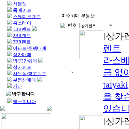
서블렛
룸메이트
미주최대 부동산
스튜디오렌트
홈스테이
번호
1BR렌트
[상가
2BR렌트
3BR렌트
렌트
아파트/주택매매
상가매매
라스베가스
방/공간쉐어
상가렌트
금 없이 
7
사무실/창고렌트
부동산매매
taiy
기타
방구합니다
을 찾
방구합니다
있습니다D
[상가