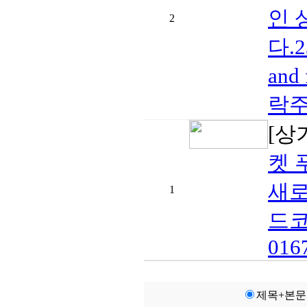
인 
2
다.2
an
락주
[상
켓 
새로
1
드코
0167
제목+본문