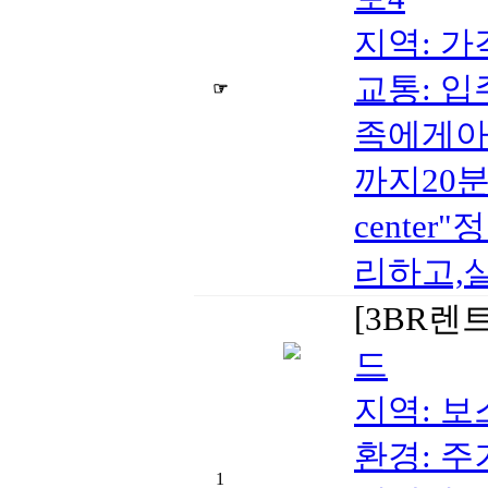
지역: 가격
교통: 
☞
족에게아
까지20분(
cent
리하고,
[3BR렌
드
지역: 보스
환경: 주
1