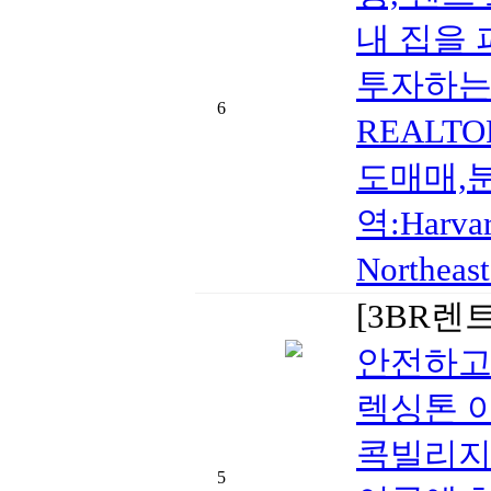
내 집을
투자하는 신
6
REALT
도매매,
역:Harvar
Northe
[3BR렌
안전하고
렉싱톤 
콕빌리지
5