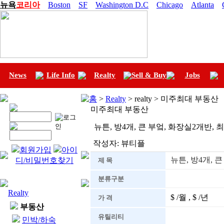
뉴욕
코리아
Boston
SF
Washington D.C
Chicago
Atlanta
News
Life Info
Realty
Sell & Buy
Jobs
홈
>
Realty
> realty > 미주최대 부동산
미주최대 부동산
뉴튼, 방4개, 큰 부엌, 화장실2개반
작성자:
뷰티플
회원가입
아이
뉴튼, 방4개,
디/비밀번호찾기
제 목
분류구분
Realty
$ /월 , $ /년
가 격
부동산
유틸리티
민박/하숙