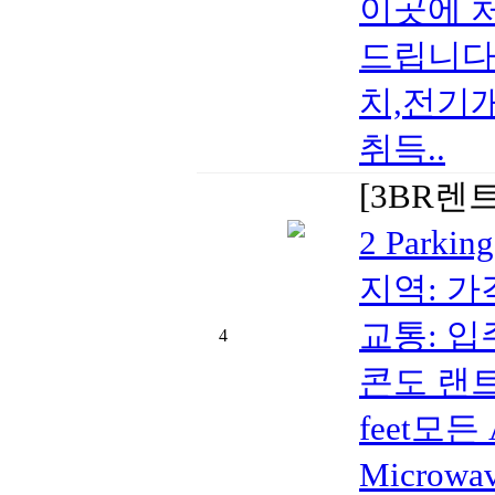
이곳에 
드립니다
치,전기
취득..
[3BR렌
2 Parkin
지역: 가격
교통: 입
4
콘도 랜트 
feet모든 A
Microwa