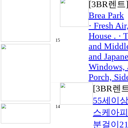
[3BR렌트
Brea Park
· Fresh Ai
House . · 
15
and Middle
and Japane
Windows, a
Porch, Side
[3BR렌
55세이상
14
스케아피
분걸이213-