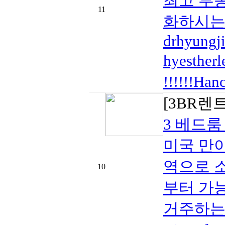
최고 부동
11
화하시는 경
drhyungj
hyesthe
!!!!!!H
[3BR렌
3 베드
미국 만
역으로 소
10
부터 가
거주하는