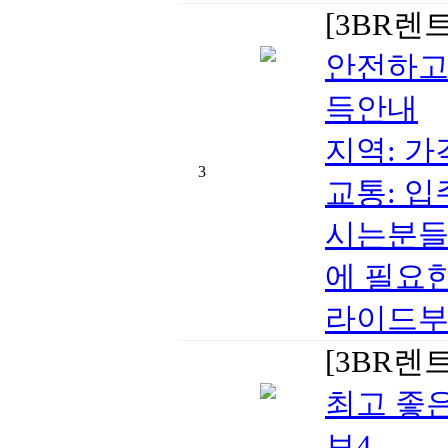
[3BR렌
안전하고
득안내
지역: 가격
3
교통: 
시는분들
에 필요
라이드부
[3BR렌
최고 좋
보4