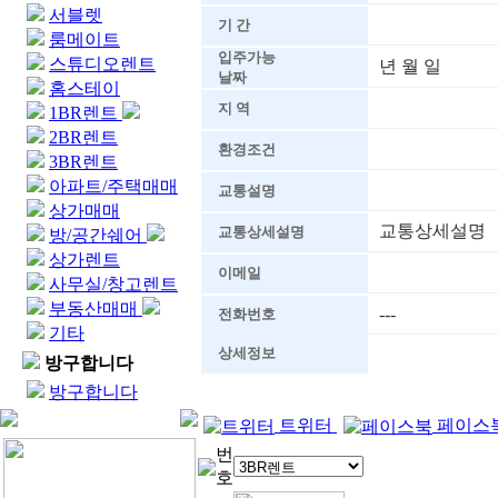
서블렛
기 간
룸메이트
입주가능
스튜디오렌트
년 월 일
날짜
홈스테이
지 역
1BR렌트
2BR렌트
환경조건
3BR렌트
아파트/주택매매
교통설명
상가매매
교통상세설명
교통상세설명
방/공간쉐어
상가렌트
이메일
사무실/창고렌트
부동산매매
---
전화번호
기타
상세정보
방구합니다
방구합니다
트위터
페이스
번
호