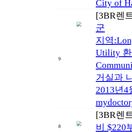
City o
[3BR렌
군
지역:Long
Utili
9
Commun
거실과 나
2013년4
mydocto
[3BR렌
비 $220
8