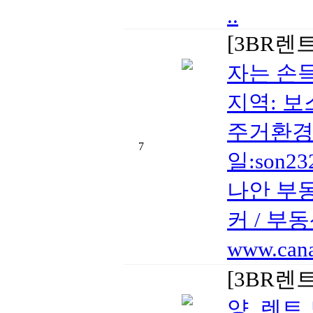
..
[3BR렌
자는 손
지역: 보스
주거환경및
7
일:son
나안 부
커 / 부동산
www.cana
[3BR렌
양, 렌트