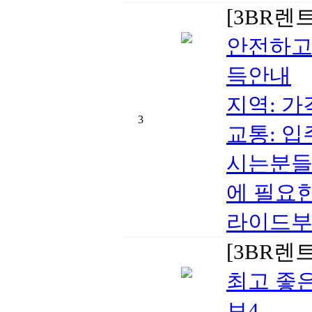
[3BR렌
안전하고
득안내
지역: 가격
3
교통: 
시는분들
에 필요
라이드부
[3BR렌
최고 좋
보4