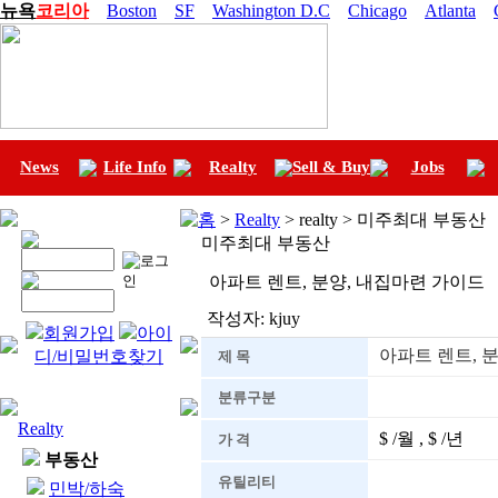
뉴욕
코리아
Boston
SF
Washington D.C
Chicago
Atlanta
News
Life Info
Realty
Sell & Buy
Jobs
홈
>
Realty
> realty > 미주최대 부동산
미주최대 부동산
아파트 렌트, 분양, 내집마련 가이드
작성자:
kjuy
회원가입
아이
아파트 렌트, 
디/비밀번호찾기
제 목
분류구분
Realty
$ /월 , $ /년
가 격
부동산
유틸리티
민박/하숙