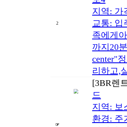
지역: 가격
교통: 
2
족에게아
까지20분(
cent
리하고,
[3BR렌
드
지역: 보스
환경: 주
☞