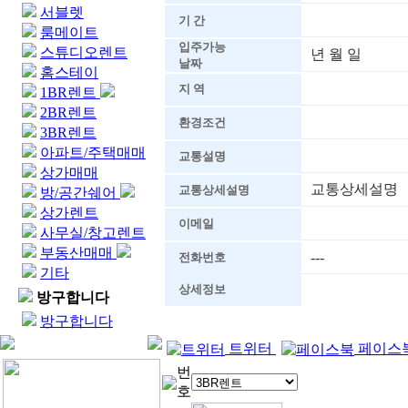
서블렛
기 간
룸메이트
입주가능
스튜디오렌트
년 월 일
날짜
홈스테이
지 역
1BR렌트
2BR렌트
환경조건
3BR렌트
아파트/주택매매
교통설명
상가매매
교통상세설명
교통상세설명
방/공간쉐어
상가렌트
이메일
사무실/창고렌트
부동산매매
---
전화번호
기타
상세정보
방구합니다
방구합니다
트위터
페이스
번
호