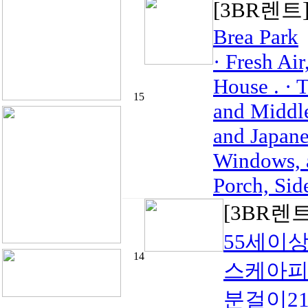
[3BR렌트
Brea Park
· Fresh Ai
House . · 
15
and Middle
and Japane
Windows, a
Porch, Side
[3BR렌
55세이상
14
스케아피
분걸이213-