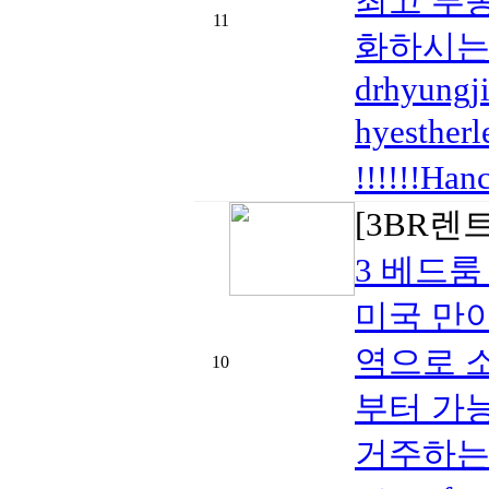
최고 부동
11
화하시는 경
drhyungj
hyesthe
!!!!!!H
[3BR렌
3 베드
미국 만
역으로 소
10
부터 가
거주하는