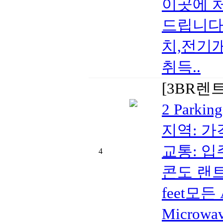
이곳에 
드립니다
치,전기
취득..
[3BR렌
2 Parkin
지역: 가격
교통: 입
4
콘도 랜트 
feet모든 A
Microwa