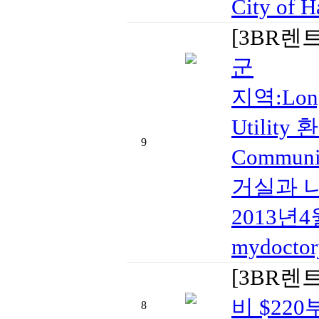
City o
[3BR렌
군
지역:Long
Utili
9
Commun
거실과 나
2013년4
mydocto
[3BR렌
비 $220
8