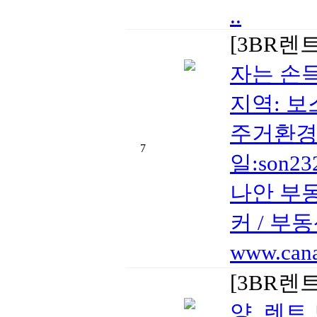
..
[3BR렌
자는 손
지역: 보스
주거환경및
7
일:son
나안 부
커 / 부동산
www.cana
[3BR렌
양, 렌트