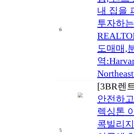
내 집을
투자하는 신
6
REALT
도매매,
역:Harvar
Northe
[3BR렌
안전하고
렉싱톤 
콕빌리지
5