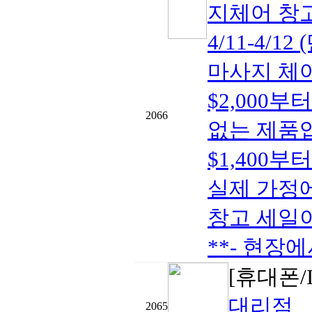
지체어 창
4/11-4/
마사지 체어- 
$2,000
2066
없는 제품입
$1,400부
실제 가정에
창고 세일이
**- 현장에
[휴대폰/I
대리점
2065