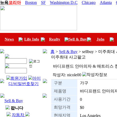
뉴욕
코리아
Boston
SF
Washington D.C
Chicago
Atlanta
News
Life Info
Realty
Sell & Buy
Jobs
홈
>
Sell & Buy
> sellbuy > 미주최
미주최대 사고팔고
바디프랜드 안마의자 & 매트리스 창고
작성자:
nicole00
회원가입
아이
구분
가구
디/비밀번호찾기
제품명
바디프랜드 안마의
사용기간
0
Sell & Buy
희망가격
$0
팝니다
자동차
현재지역
Los Angeles