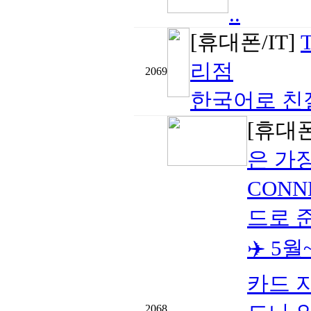
..
[휴대폰/IT]
리점
2069
한국어로 친절
[휴대폰
은 가
CONN
드로 
✈️ 5
카드 
2068