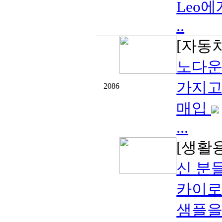
Leo
..
[자동
노다운 
가지고
2086
매입
...
[생활
신 분
카이로
샘플을