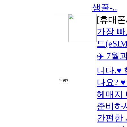
생꿀-..
[휴대폰/
가장 빠
드(eSIM
✈️ 7
니다.♥
나요? 
2083
헤매지 
준비하세
간편한 