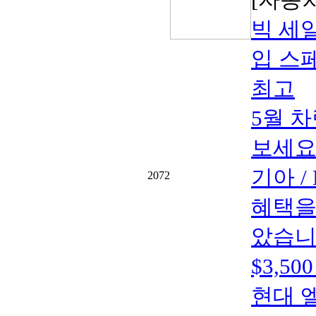
빅 세일
입 스페
최고
5월 
보세요
기아 
2072
혜택을
았습니다.
$3,5
현대 엘라