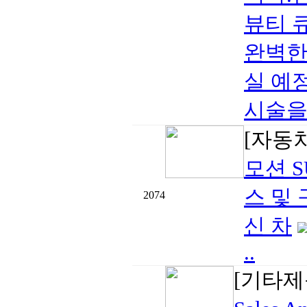
뷰티 큐
완벽한
실 예
시술을 
[자동
모션 S
스 및 
2074
신 차
..
[기타제