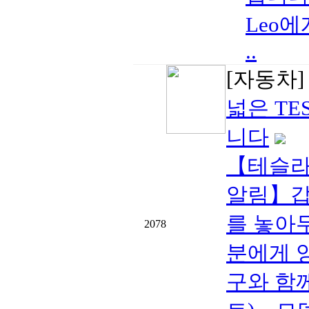
Leo
..
[자동차
넓은 TE
니다
【테슬라 
알림】갑
를 놓아
2078
분에게 
구와 함께