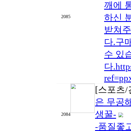
깨에 
하신 
2085
받쳐주
다.구
수 있
다.htt
ref=pp
[스포츠/
은 무공
생꿀-
2084
-품질좋