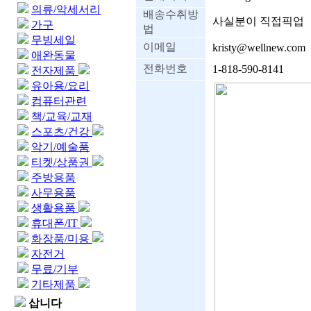
의류/악세서리
배송수취방
사실분이 직접픽업
가구
법
무빙세일
이메일
kristy@wellnew.com
애완동물
전화번호
1-818-590-8141
전자제품
유아용/요리
컴퓨터관련
책/교육/교재
스포츠/건강
악기/예술품
티켓/상품권
주방용품
사무용품
생활용품
휴대폰/IT
화장품/미용
자전거
무료/기부
기타제품
삽니다