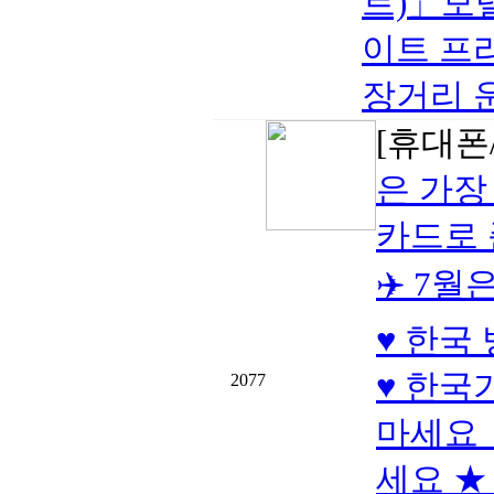
트)」모델
이트 프
장거리 
[휴대폰/
은 가장
카드로
✈️ 7
♥ 한국
♥ 한국
2077
마세요 
세요 ★ 