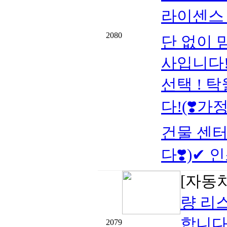
라이센스 
2080
단 없이 
사입니다!
선택 ! 
다!(❣️가
건물 센터
다❣️)✔ 인
[자동
량 리
합니다
2079