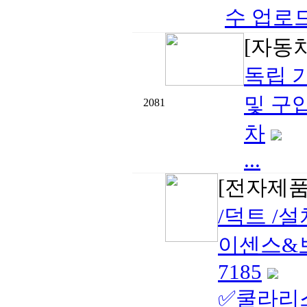
수 업로드
[자동
독립 기
및 구입
2081
차
...
[전자제품
/덕트 /
이센스&보험
7185
✅쿨라리스