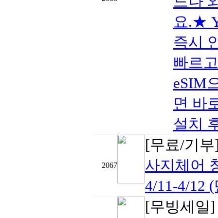
드나 
요.★ 
즉시 
빠르고
eSIM
면 바로
설치 후 
[무료/기부
사지체어 
2067
4/11-4/12 
[무빙세일