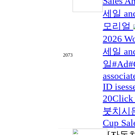
Sales
세일 and
모리얼
2026 W
세일 and
2073
일#Ad#C
associat
ID isess
20Click
붓치시든
Cup Sal
[자동