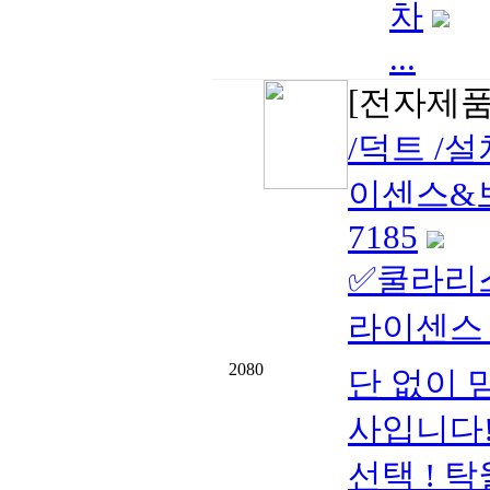
차
...
[전자제품
/덕트 /
이센스&보험
7185
✅쿨라리스
라이센스 
2080
단 없이 
사입니다!
선택 ! 