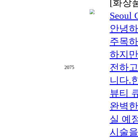
[화장
Seoul
안녕하세
주목하
하지만
전하고
2075
니다.
뷰티 큐
완벽한
실 예
시술을 