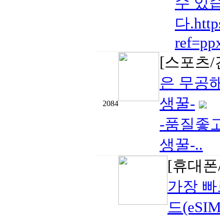
수 있
다.htt
ref=pp
[스포츠/
은 무공
생꿀-
2084
-품질좋
생꿀-..
[휴대폰/
가장 빠
드(eSIM