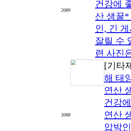
건강에 
2089
산 생꿀
인, 긴 
잘릴 수 
련 사진은
[기타
해 태
연산 
건강에
연산 
2088
압박인