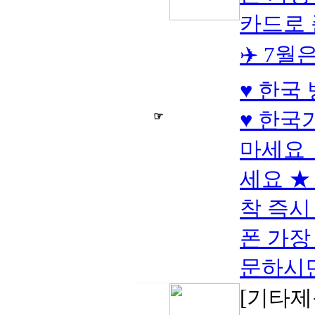
카드로
✈️ 7
♥ 한국
♥ 한국
☞
마세요 
세요 ★ 
착 즉시
폰 가장 
문하시면 
[기타제