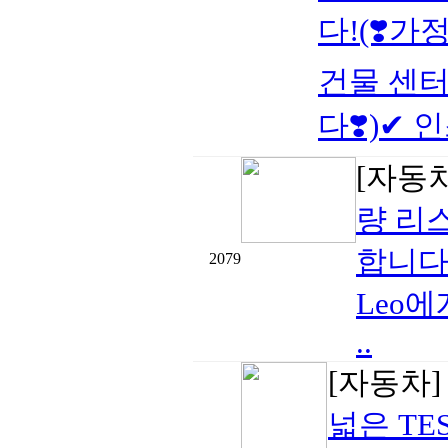
다!(❣️가
건물 센터
다❣️)✔ 인
[자동
량 리
합니다
2079
Leo
..
[자동차
넓은 TE