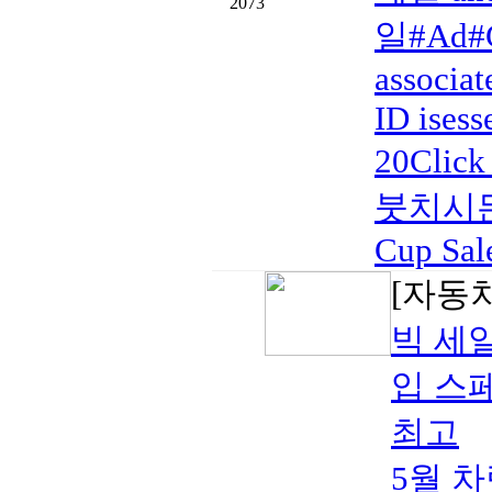
2073
일#Ad#C
associat
ID isess
20Click
붓치시든
Cup Sal
[자동
빅 세일
입 스페
최고
5월 