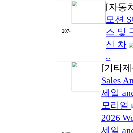
[자동
모션 S
스 및 
2074
신 차
..
[기타제
Sales
세일 and
모리얼
2026 W
세일 and