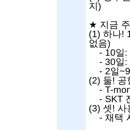
지
)
★
지금 
(1)
하나
!
없음
)
- 10
일
:
- 30
일
:
- 2
일
~
(2)
둘
!
공
- T-mo
- SKT
(3)
셋
!
사
-
채택 