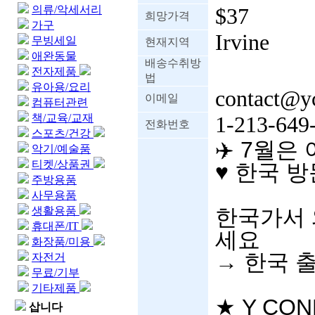
의류/악세서리
$37
희망가격
가구
Irvine
무빙세일
현재지역
애완동물
배송수취방
전자제품
법
유아용/요리
contact@y
이메일
컴퓨터관련
책/교육/교재
1-213-649
전화번호
스포츠/건강
✈️
7
월은 
악기/예술품
티켓/상품권
♥
한국 방
주방용품
사무용품
생활용품
한국가서 
휴대폰/IT
세요
화장품/미용
→
한국 
자전거
무료/기부
기타제품
★
Y CON
삽니다