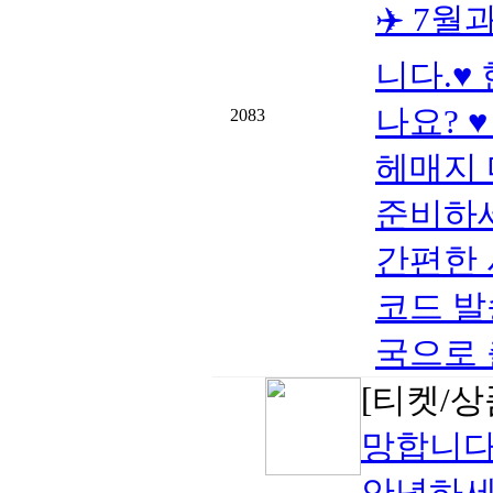
✈️ 7
니다.♥
나요? 
2083
헤매지 
준비하세
간편한 
코드 발송
국으로 출
[티켓/상
망합니다
안녕하세