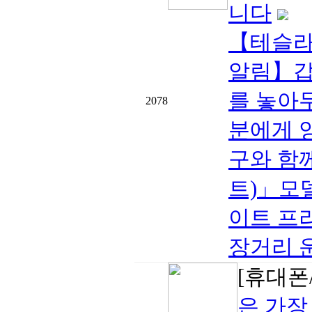
니다
【테슬라 
알림】갑
를 놓아
2078
분에게 
구와 함께
트)」모델
이트 프
장거리 
[휴대폰/
은 가장