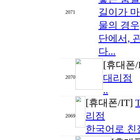
길이가 마
2071
물의 경우
단에서, 
다...
[휴대폰/
대리점
2070
..
[휴대폰/IT]
리점
2069
한국어로 친절