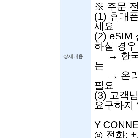
※
주문 전
(1)
휴대폰
세요
(2) eSIM
하실 경우
→
한국
상세내용
는
→
온라
필요
(3)
고객님
요구하지
Y CONN
◎
전화
: 