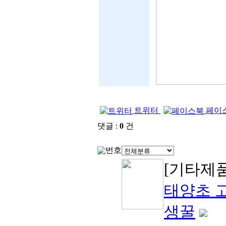
트위터
페이
댓글 :
0
건
번호
[기타제
태양초 
생꿀