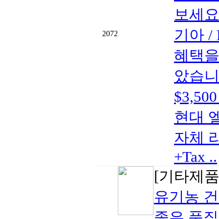
보세요
기아 
2072
혜택을
았습니다.
$3,5
현대 엘라
자체 리
+Tax ..
[기타제품
유기농 
좋은 품질