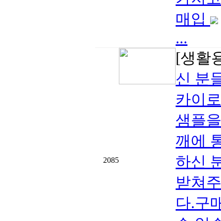
매입
...
[생활
신 분
카이로
샘플을
깨에 
하신 
2085
받쳐주
다.구