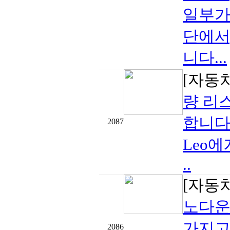
일부가
단에서
니다...
[자동
량 리
합니다
2087
Leo
..
[자동
노다운 
가지고
2086