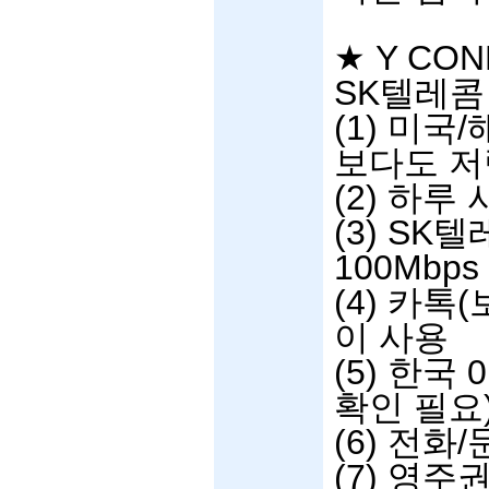
★
Y CON
SK
텔레콤
(1)
미국
/
보다도 저
(2)
하루 
(3) SK
텔
100Mbps
(4)
카톡
(
이 사용
(5)
한국
0
확인 필요
(6)
전화
/
(7)
영주권