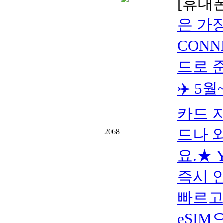
[휴대폰
은 가
CONN
드로 
✈️ 5
카드 
드나 
2068
요.★ 
즉시 
빠르고
eSIM