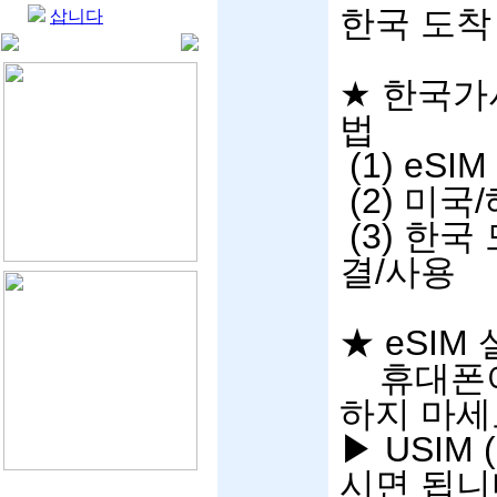
한국 도착
삽니다
★
한국가
법
(1) eSIM
(2)
미국
/
(3)
한국 
결
/
사용
★
eSIM
휴대폰
하지 마세
▶
USIM (
시면 됩니