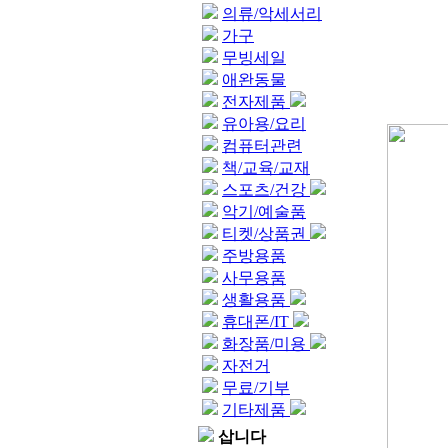
의류/악세서리
가구
무빙세일
애완동물
전자제품
유아용/요리
컴퓨터관련
책/교육/교재
스포츠/건강
악기/예술품
티켓/상품권
주방용품
사무용품
생활용품
휴대폰/IT
화장품/미용
자전거
무료/기부
기타제품
삽니다