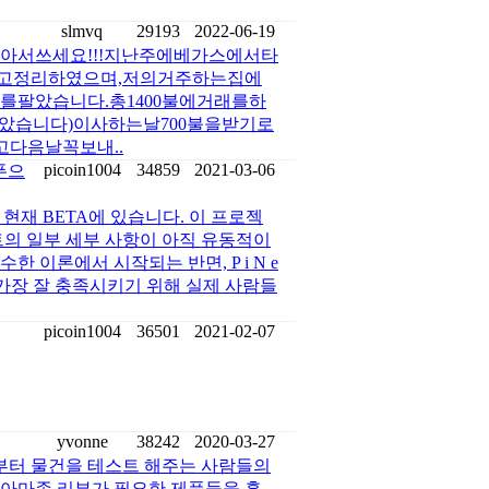
slmvq
29193
2022-06-19
받아서쓰세요!!!지난주에베가스에서타
고정리하였으며,저의거주하는집에
팔았습니다.총1400불에거래를하
로받았습니다)이사하는날700불을받기로
고다음날꼭보내..
picoin1004
34859
2021-03-06
폰으
r k는 현재 BETA에 있습니다. 이 프로젝
트의 일부 세부 사항이 아직 유동적이
 이론에서 시작되는 반면, P i N e
구를 가장 잘 충족시키기 위해 실제 사람들
picoin1004
36501
2021-02-07
yvonne
38242
2020-03-27
부터 물건을 테스트 해주는 사람들의
 아마존 리뷰가 필요한 제품들을 홍