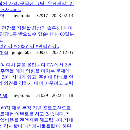
지 포함된 가격. 구글에 그냥 “우표세일” 이
x23.com..
nvprobio
32917
2023-02-13
면역
 건강을 지원할 최상의 솔루션! 아마
당 1통 받으실수 있습니다~ 60일분
3-
tics #여성건강 #소화건강 #면역건강..
jungmi602
30931
2022-12-05
간 설
 다시 글을 올립니다.CA 에서 2년
거주민들 에게 영향을 미치는 문제에
 집에 자녀가 있고, 주변에 담배로 인
신의 의견을 강하게 내며 바꾸려고 노력
nvprobio
31029
2022-11-18
기념
 60정 제품 론칭 기념 프로모션으로
료체험 이벤트를 하고 있습니다. 제
구입비용을 전액지원 해드립니다.자세
락주세요, 감사합니다!* 게시물올릴 때 하단