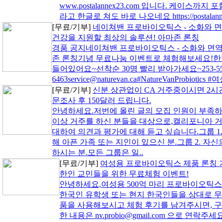
www.postalannex23.com 입니다. 케이스까
라고 한글로 쳐도 바로 나오네요 https://postalanne
[무료/기부]
네이쳐밴 프로바이오틱스 - 소화와 
건강을 지원할 최상의 솔루션! 아마존 론칭
경품 공지네이쳐밴 프로바이오틱스 - 소화와 면역
존 론칭기념 무료나눔 이벤트로 체험해보세요!한명
들어있어요~선착순 30명 빨리 받아가세요~253-55
6463service@naturevan.ca#NatureVanProbio
[무료/기부]
신분 상관없이 CA 거주중이시면 2시
문조사 후 150달러 드립니다.
안녕하세요.저번에 올린 글의 모집 인원이 부족하여
이상 거주를 하신 분들을 대상으로,캘리포니아 
대하여 의견과 평가에 대해 듣고 싶습니다.그룹 1.
해 아픈 가족 또는 지인이 있으신 분.그룹 2. 자
하시는 분.모든 그룹은 일..
[무료/기부]
여성용 프로바이오틱스 제품 론칭 
한인 교민들을 위한 무료체험 이벤트!
안녕하세요,여성용 500억 마리 프로바이오틱스
한국인 유학생 또는 현지 한국인들을 상대로 무
품을 사용해보시고 체험 후기를 남겨주시면, 
한 내용은 nv.probio@gmail.com 으로 연