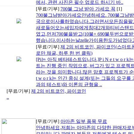
에서, 관련 사진은 필수 업로드 하시기 바..
[무료/기부]
700불 그냥 받아 가세요 꼭
[1]
700불그냥받아가세요안녕하세요. 700불그냥
국으로이사를하였습니다.그러면서모든짐을팔
새로들어오는세입자에게침대2개와티비스탠드를
였고,먼저700불을받고(10불+ 690불두번으
했습니다.이사하는날zelle가이용한도가넘었다
[무료/기부]
제 2의 비트코인, 파이코인(스마트
로만 채굴, 하루 한 번 클릭)
[Pi는 아직 베타테스트입니다.]P i N e t w o 
트는 진행 중인 작업으로, 버그가 있고 프로젝
라는 것을 의미합니다.많은 암호 프로젝트가 순수한
t w o r k는 인간 중심 설계(또는 그들의 요
과의 테스트)와 이론의 균형을 ..
[무료/기부]
제 2의 비트코인, 파이코인
..
[무료/기부]
아마존 일부 품목 무료
안녕하세요,저희는 아마존의 다양한 판매자로
모임입니다.판매자 분들은 저희에게 테스트 및