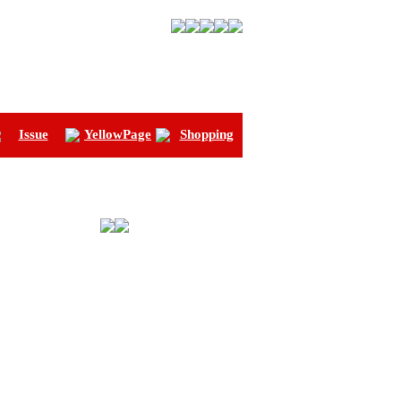
Issue
YellowPage
Shopping