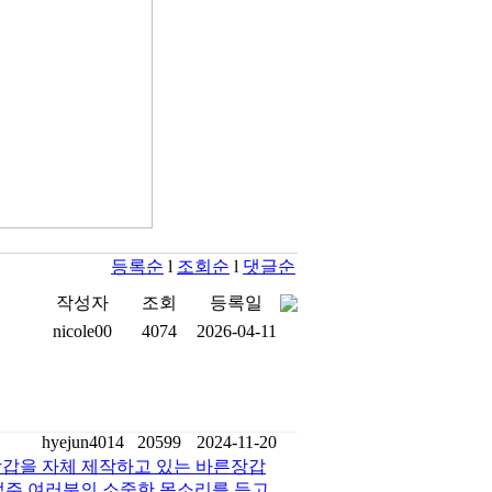
등록순
l
조회순
l
댓글순
작성자
조회
등록일
nicole00
4074
2026-04-11
hyejun4014
20599
2024-11-20
장갑을 자체 제작하고 있는 바른장갑
업주 여러분의 소중한 목소리를 듣고