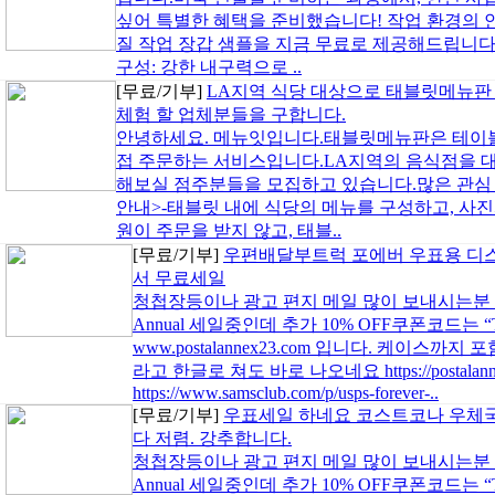
싶어 특별한 혜택을 준비했습니다! 작업 환경의 
질 작업 장갑 샘플을 지금 무료로 제공해드립니다.1
구성: 강한 내구력으로 ..
[무료/기부]
LA지역 식당 대상으로 태블릿메뉴판
체험 할 업체분들을 구합니다.
안녕하세요. 메뉴잇입니다.태블릿메뉴판은 테이
접 주문하는 서비스입니다.LA지역의 음식점을 
해보실 점주분들을 모집하고 있습니다.많은 관심
안내>-태블릿 내에 식당의 메뉴를 구성하고, 사진
원이 주문을 받지 않고, 태블..
[무료/기부]
우편배달부트럭 포에버 우표용 디
서 무료세일
청첩장등이나 광고 편지 메일 많이 보내시는분 꼭 이
Annual 세일중인데 추가 10% OFF쿠폰코드는 
www.postalannex23.com 입니다. 케이스까
라고 한글로 쳐도 바로 나오네요 https://postalan
https://www.samsclub.com/p/usps-forever-..
[무료/기부]
우표세일 하네요 코스트코나 우체
다 저렴. 강추합니다.
청첩장등이나 광고 편지 메일 많이 보내시는분 꼭 이
Annual 세일중인데 추가 10% OFF쿠폰코드는 