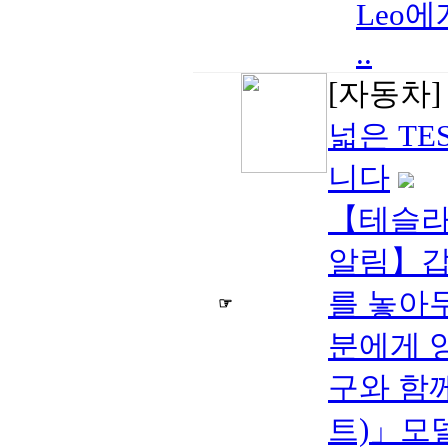
Leo
..
[자동차
넓은 TE
니다
【테슬라 
알림】갑
를 놓아
☞
분에게 
구와 함께
트)」모델