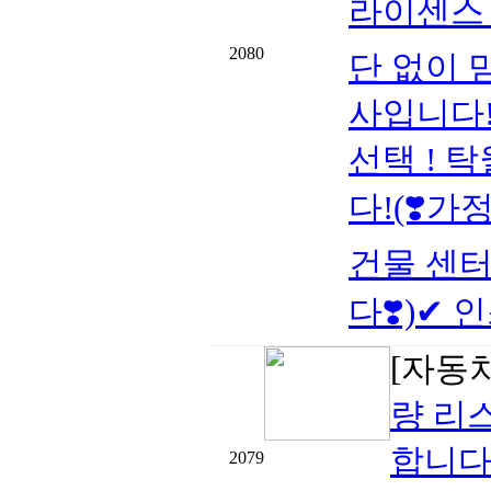
라이센스 
2080
단 없이 
사입니다!
선택 ! 
다!(❣️가
건물 센터
다❣️)✔ 인
[자동
량 리
합니다
2079