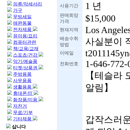
1 년
의류/악세서리
사용기간
가구
판매희망
$15,000
무빙세일
가격
애완동물
Los Angele
전자제품
현재지역
유아용/요리
배송수취
사실분이 
컴퓨터관련
방법
책/교육/교재
t2011145y
이메일
스포츠/건강
악기/예술품
1-646-772-
전화번호
티켓/상품권
【테슬라 모
주방용품
사무용품
알림】
생활용품
휴대폰/IT
화장품/미용
자전거
무료/기부
갑작스러운
기타제품
삽니다