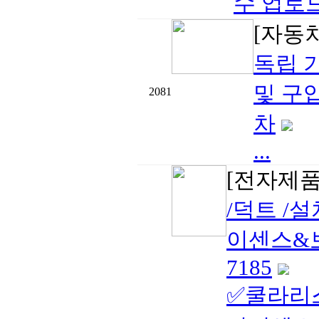
수 업로드
[자동
독립 기
및 구입
2081
차
...
[전자제품
/덕트 /
이센스&보험
7185
✅쿨라리스