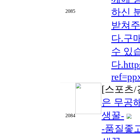
하신 
2085
받쳐주
다.구
수 있
다.htt
ref=pp
[스포츠/
은 무공
생꿀-
2084
-품질좋