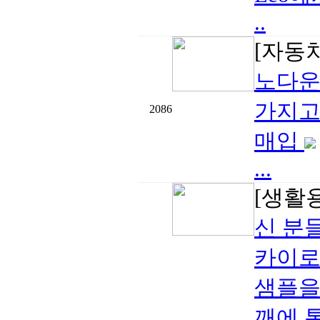
..
[자동
노다운 
가지고
2086
매입
...
[생활
신 분
카이로
샘플을
깨에 