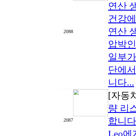
연산 
건강에
연산 
2088
압박인
일부가
단에서
니다...
[자동
량 리
합니다
2087
Leo