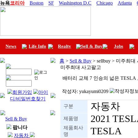
뉴욕
코리아
Boston
SF
Washington D.C
Chicago
Atlanta
News
Life Info
Realty
Sell & Buy
Jobs
홈
>
Sell & Buy
> sellbuy > 미주최
미주최대 사고팔고
배터리 교체 7 인승의 넓은 TESL
작성자:
yukayumi0209
회원가입
아이
디/비밀번호찾기
자동차
구분
2021 TES
제품명
Sell & Buy
팝니다
제품회사
TESLA
명
자동차