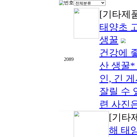
번호
[기타제
태양초 
생꿀
건강에 
2089
산 생꿀
인, 긴 
잘릴 수 
련 사진은
[기타
해 태