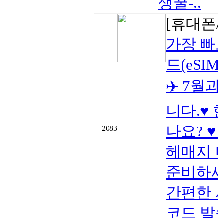
생꿀-..
[휴대폰/
가장 빠
드(eSIM
✈️ 7
니다.♥
나요? 
2083
헤매지 
준비하세
간편한 
코드 발송