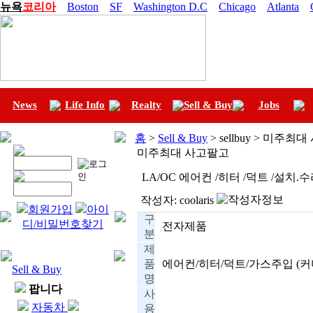
뉴욕
코리아
Boston
SF
Washington D.C
Chicago
Atlanta
News
Life Info
Realty
Sell & Buy
Jobs
홈
>
Sell & Buy
> sellbuy > 미주최
미주최대 사고팔고
LA/OC 에어컨 /히터 /덕트 /설치.수
작성자:
coolaris
회원가입
아이
구
디/비밀번호찾기
전자제품
분
제
품
에어컨/히터/덕트/가스주입 (
Sell & Buy
명
팝니다
사
자동차
용