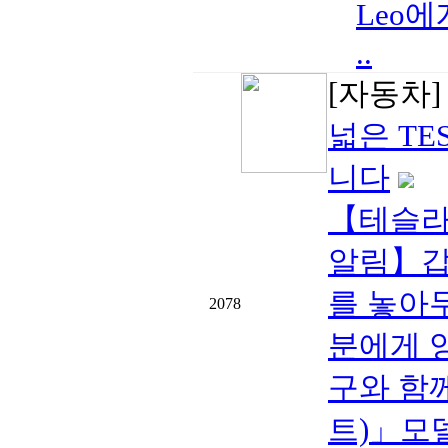
Leo
..
[자동차
넓은 TE
니다
【테슬라 
알림】갑
를 놓아
2078
분에게 
구와 함께
트)」모델