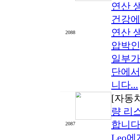
연산 
건강에
연산 
2088
압박인
일부가
단에서
니다...
[자동
량 리
합니다
2087
Leo