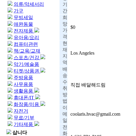
의류/악세서리
기
가구
간
무빙세일
희
망
애완동물
$0
가
전자제품
격
유아용/요리
현
컴퓨터관련
재
책/교육/교재
Los Angeles
지
스포츠/건강
역
악기/예술품
배
티켓/상품권
송
주방용품
수
사무용품
직접 배달해드림
취
생활용품
방
휴대폰/IT
법
화장품/미용
이
자전거
메
coolaris.hvac@gmail.com
무료/기부
일
기타제품
전
삽니다
화