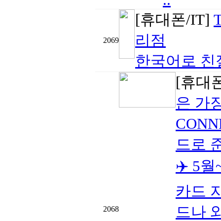
[휴대폰/IT]
리점
2069
한국어로 친절
[휴대폰
은 가
CONN
드로 
✈️ 5
카드 
드나 
2068