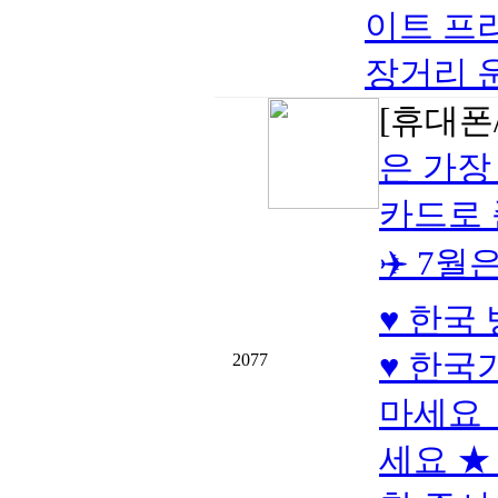
이트 프
장거리 
[휴대폰/
은 가장
카드로
✈️ 7
♥ 한국
♥ 한국
2077
마세요 
세요 ★ 