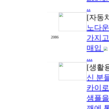
..
[자동
노다운 
가지고
2086
매입
...
[생활
신 분
카이로
샘플을
깨에 