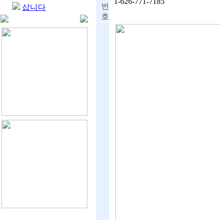
1-626-771-7185
번
삽니다
호