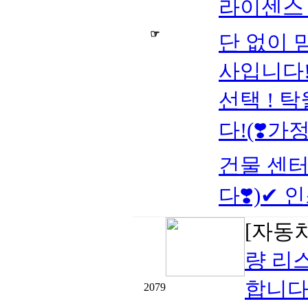
라이센스 
☞
단 없이 
사입니다!
선택 ! 
다!(❣️가
건물 센터
다❣️)✔ 인
[자동
량 리
합니다
2079