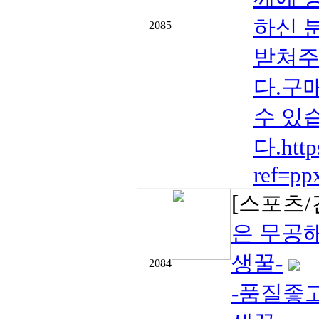
하신 
2085
받쳐주
다.구
수 있
다.htt
ref=pp
[스포츠/
은 무공
생꿀-
2084
-품질좋