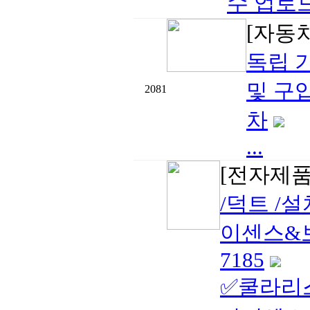
수 업로드
[자동
독립 기
및 구입
2081
차
...
[전자제품
/덕트 /
이센스&보험
7185
✅쿨라리스