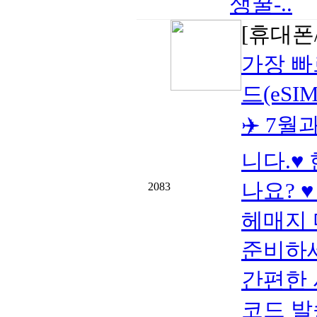
생꿀-..
[휴대폰/
가장 빠
드(eSIM
✈️ 7
니다.♥
나요? 
2083
헤매지 
준비하세
간편한 
코드 발송