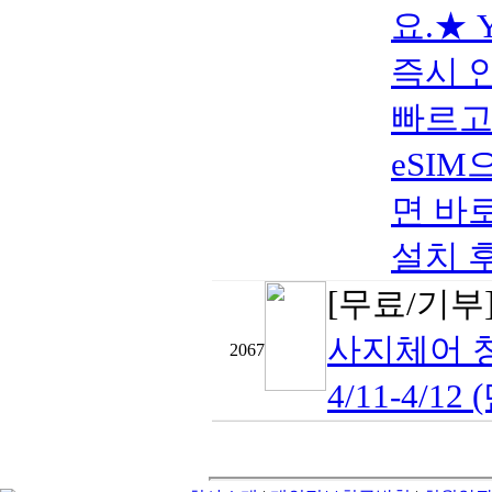
요.★ 
즉시 
빠르고
eSIM
면 바로
설치 후 
[무료/기부
사지체어 
2067
4/11-4/12 