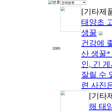
번호
[기타제
태양초 
생꿀
건강에 
2089
산 생꿀
인, 긴 
잘릴 수 
련 사진은
[기타
해 태