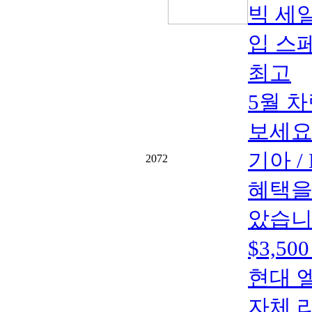
빅 세일
입 스페
최고
5월 
보세요
기아 
2072
혜택을
았습니다.
$3,5
현대 엘라
자체 리