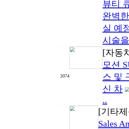
뷰티 큐
완벽한
실 예
시술을 
[자동
모션 S
스 및 
2074
신 차
..
[기타제
Sales