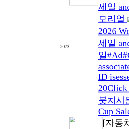
세일 and
모리얼
2026 W
세일 and
2073
일#Ad#C
associat
ID isess
20Click
붓치시든
Cup Sal
[자동