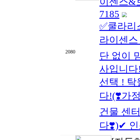
이센스&보험
7185
✅쿨라리스
라이센스 
2080
단 없이 
사입니다!
선택 ! 
다!(❣️가
건물 센터
다❣️)✔ 인