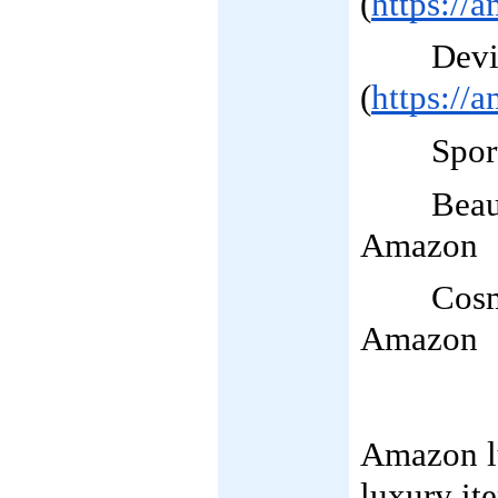
(
https:/
Dev
(
https:/
Spor
Bea
Amazon
Cos
Amazon
Amazon lux
luxury it