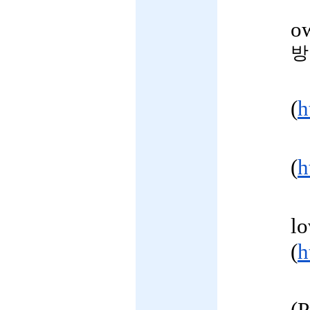
o
방
(
h
(
h
lo
(
h