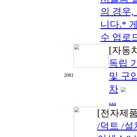
의 경우,
니다.* 
수 업로드
[자동
독립 기
및 구입
2081
차
...
[전자제품
/덕트 /