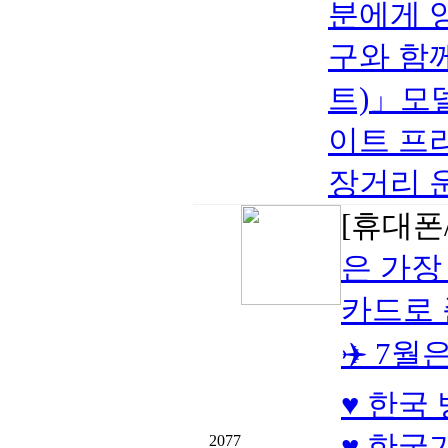
분에게 
구와 함께
트)」모델
이트 프
장거리 
[휴대폰/
은 가장
카드로
✈️ 7
♥ 한국
♥ 한국
2077