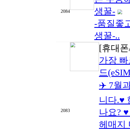
생꿀-
2084
-품질좋
생꿀-..
[휴대폰/
가장 빠
드(eSIM
✈️ 7
니다.♥
나요? 
2083
헤매지 