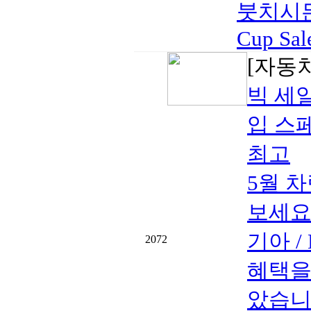
붓치시든
Cup Sal
[자동
빅 세일
입 스페
최고
5월 
보세요
기아 
2072
혜택을
았습니다.