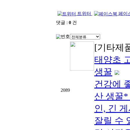
트위터
페이
댓글 :
0
건
번호
[기타제
태양초 
생꿀
건강에 
2089
산 생꿀
인, 긴 
잘릴 수 