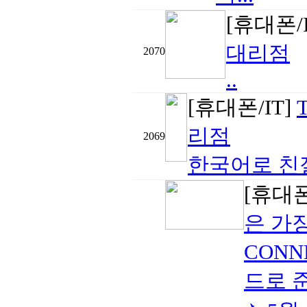
[휴대폰/
대리점
2070
..
[휴대폰/IT]
리점
2069
한국어로 친절
[휴대폰
은 가
CONN
드로 