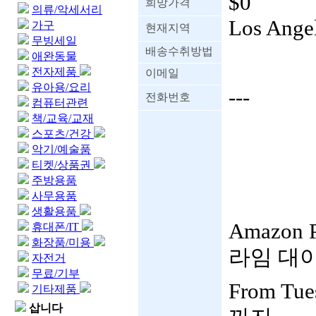
$0
희망가격
의류/악세서리
Los Ange
가구
현재지역
무빙세일
배송수취방법
애완동물
전자제품
이메일
유아용/요리
---
전화번호
컴퓨터관련
책/교육/교재
스포츠/건강
악기/예술품
티켓/상품권
주방용품
사무용품
생활용품
Amazon 
휴대폰/IT
화장품/미용
라임 대이 세
자전거
무료/기부
From Tue
기타제품
삽니다