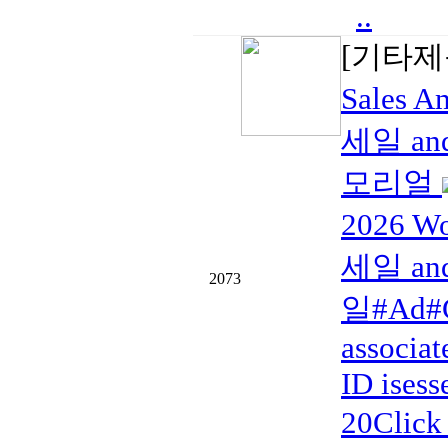
..
[기타제
Sales
세일 and
모리얼
2026 W
세일 and
2073
일#Ad#C
associat
ID isess
20Click