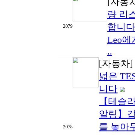
[자동
량 리
합니다
2079
Leo
..
[자동차
넓은 TE
니다
【테슬라 
알림】갑
를 놓아
2078