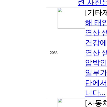
련 사진은
[기타
해 태
연산 
건강에
연산 
2088
압박인
일부가
단에서
니다...
[자동