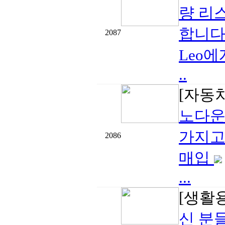
량 리
합니다
2087
Leo
..
[자동
노다운 
가지고
2086
매입
...
[생활
신 분