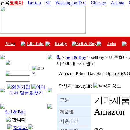
뉴욕
코리아
Boston
SF
Washington D.C
Chicago
Atlanta
News
Life Info
Realty
Sell & Buy
Jobs
홈
>
Sell & Buy
> sellbuy > 미주최
미주최대 사고팔고
Amazon Prime Day Sale Up to 7
작성자:
luxurylife
회원가입
아이
디/비밀번호찾기
기타제품
구분
Amazon
제품명
Sell & Buy
팝니다
사용기간
자동차