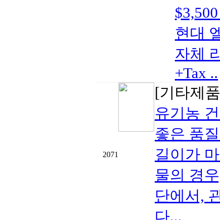
$3,5
현대 엘라
자체 리
+Tax ..
[기타제품
유기농 
좋은 품질
길이가 마
2071
물의 경우
단에서, 
다...