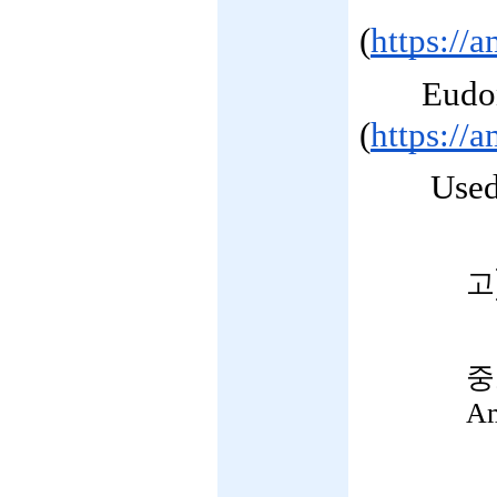
(
https://
Eudo
(
https://
Used
고
중
A