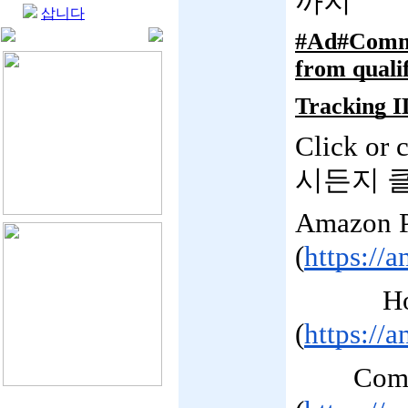
까지
삽니다
#Ad#Commis
from qualif
Tracking I
Click or
시든지 
Amazon P
(
https://
         
(
https://
Com