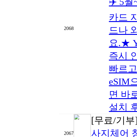
✈️ 5
카드 
드나 
2068
요.★ 
즉시 
빠르고
eSIM
면 바로
설치 후 
[무료/기부
사지체어 
2067