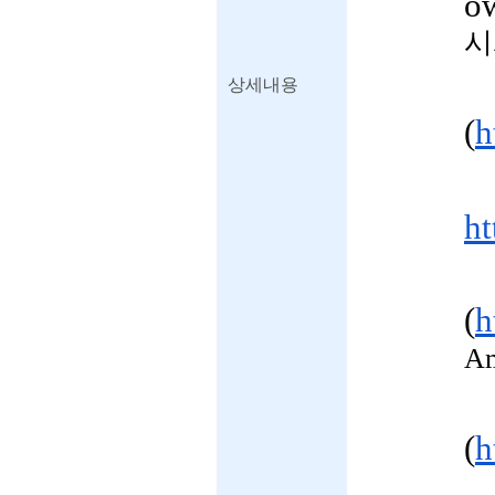
o
시
상세내용
(
h
ht
(
h
A
(
h