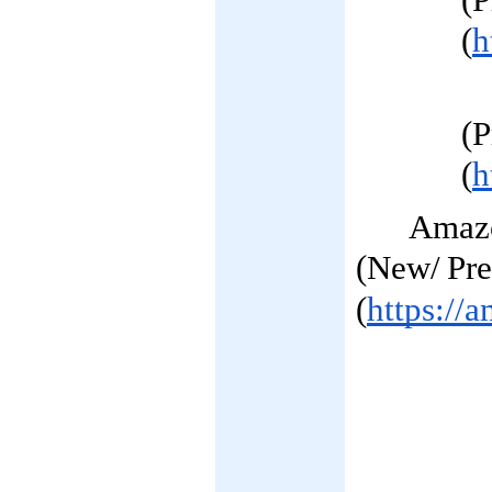
(P
(
h
(P
(
h
Amazo
(New/
Pr
(
https://