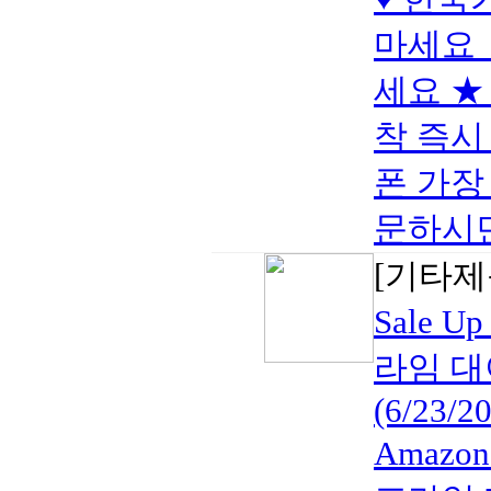
마세요 
세요 ★ 
착 즉시
폰 가장 
문하시면 
[기타제
Sale U
라임 대
(6/23/2
Amazon