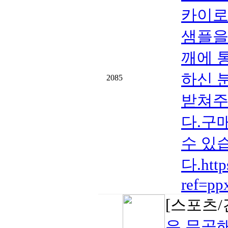
카이로
샘플을
깨에 
하신 
2085
받쳐주
다.구
수 있
다.htt
ref=pp
[스포츠/
은 무공