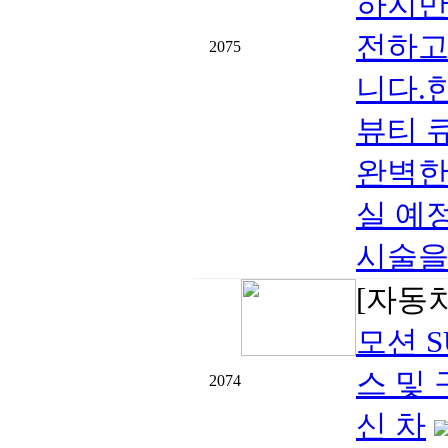
하지만
전하고
2075
니다.
뷰티 큐
완벽한
실 예
시술을 
[자동
모션 S
스 및 
2074
신 차