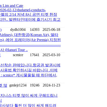
n Lim and Cate
/2026-02-12/dudamel-conducts-
다멜의 2/14 저녁 8시 공연 티켓 한장
. 한장이지만.. 발렌타인데이에 즐기시기 최고
dydh1004
14393
2025-06-18
)
ines), 대한항공(Korean Air), 델타
lines) ,에어 프레미어(Air Premia) 지정된
------------------------------------
여행사 (Hanuri Tour ..
scmice
17641
2025-03-10
니
장 선착순 판매입니다.항공권 발권시에
.사용법 확인하시길 바랍니다 .이메
 : scmice* 게시물올릴 때 하단에서,
gmlejr1234
19246
2024-11-23
켓 많
국비지니스 티켓 많이 싸게 구해드립니
니
g여행사/ 항공사보다 훨씬 더 많이 싸게 해드려