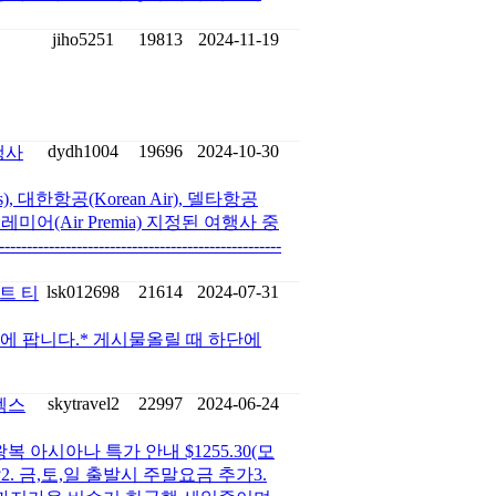
jiho5251
19813
2024-11-19
dydh1004
19696
2024-10-30
행사
), 대한항공(Korean Air), 델타항공
,에어 프레미어(Air Premia) 지정된 여행사 중
-----------------------------------------
lsk012698
21614
2024-07-31
서트 티
$500 에 팝니다.* 게시물올릴 때 하단에
skytravel2
22997
2024-06-24
(텍스
 아시아나 특가 안내 $1255.30(모
출발2. 금,토,일 출발시 주말요금 추가3.