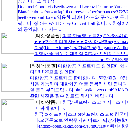
공연 테라스석 1장
Dudamel Conducts Beethoven and Lorenz Featuring Yuncha
Blanchetthttps://www.laphil.com/events/performances/3727
beethoven-and-lorenz임윤찬 피아니스트와 구스타보 두
팝니다. 장소는 Walt Disney Concert Hall 입니다
의 공연입니다. 저는 ..
[티켓/상품권]
여름 한국행 초특가(213-388-4141
♥ ♥ ♥한우리여행사♥ ♥ ♥ 아시아나항공(Asiana Airl
항공(Delta Airlines), 싱가폴항공(Singapore Air
여행사 중 최우수 대리점 여행사!!! 업계 1위!!! ----------------
--------------------------------------------- ★ 한우리
[티켓/상품권]
대한항공 기프트카드 할인판매합
다!!!!!!!20프로 할인판매
대한항공 기프트카드 판매합니다. 50만원권 10
사용 가능하며 대한항공 어플 등록하시면 됩니다
일 문의 부탁드립니다.blmlaw@naver.comKAKAO
관련 사진은 필수 업로드 하시기 바랍니다...
[티켓/상품권]
한국/ 샌프란시스코 비지니스 티
이 싸게 팝니다.
한국 to 샌프란시스코 or샌프란시스코 to 한
다.오픈톡으로 연락주시면 빠르게 답장가능합
다!https://open.kakao.com/o/s8ghCu1