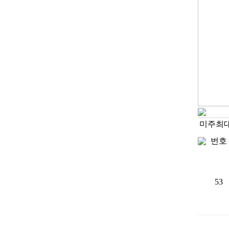
미주최
번호
53