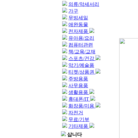
의류/악세서리
가구
무빙세일
애완동물
전자제품
유아용/요리
컴퓨터관련
책/교육/교재
스포츠/건강
악기/예술품
티켓/상품권
주방용품
사무용품
생활용품
휴대폰/IT
화장품/미용
자전거
무료/기부
기타제품
삽니다