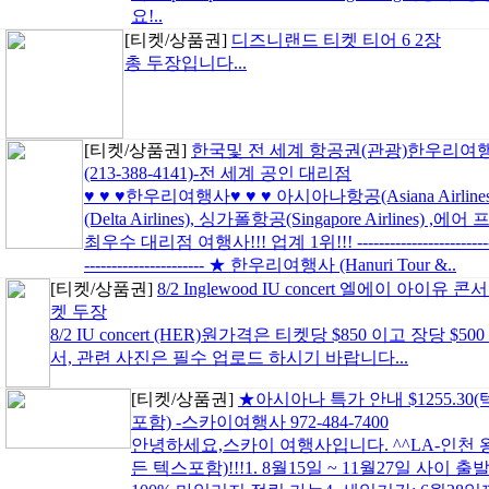
요!..
[티켓/상품권]
디즈니랜드 티켓 티어 6 2장
총 두장입니다...
[티켓/상품권]
한국및 전 세계 항공권(관광)한우리여
(213-388-4141)-전 세계 공인 대리점
♥ ♥ ♥한우리여행사♥ ♥ ♥ 아시아나항공(Asiana Airlines
(Delta Airlines), 싱가폴항공(Singapore Airlines) 
최우수 대리점 여행사!!! 업계 1위!!! ----------------------------------
---------------------- ★ 한우리여행사 (Hanuri Tour &..
[티켓/상품권]
8/2 Inglewood IU concert 엘에이 아이유 콘
켓 두장
8/2 IU concert (HER)원가격은 티켓당 $850 이고 장당 
서, 관련 사진은 필수 업로드 하시기 바랍니다...
[티켓/상품권]
★아시아나 특가 안내 $1255.30
포함) -스카이여행사 972-484-7400
안녕하세요,스카이 여행사입니다. ^^LA-인천 왕복
든 텍스포함)!!!1. 8월15일 ~ 11월27일 사이 