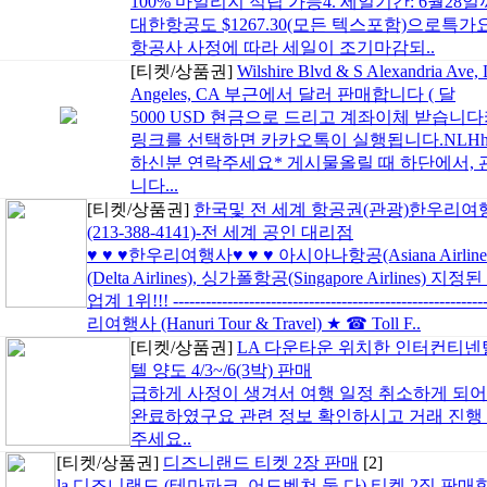
100% 마일리지 적립 가능4. 세일기간: 6월
대한항공도 $1267.30(모든 텍스포함)으로
항공사 사정에 따라 세일이 조기마감되..
[티켓/상품권]
Wilshire Blvd & S Alexandria Ave, 
Angeles, CA 부근에서 달러 판매합니다 ( 달
5000 USD 현금으로 드리고 계좌이체 받습
링크를 선택하면 카카오톡이 실행됩니다.NLHhttps://op
하신분 연락주세요* 게시물올릴 때 하단에서, 
니다...
[티켓/상품권]
한국및 전 세계 항공권(관광)한우리여
(213-388-4141)-전 세계 공인 대리점
♥ ♥ ♥한우리여행사♥ ♥ ♥ 아시아나항공(Asiana Airline
(Delta Airlines), 싱가폴항공(Singapore Airline
업계 1위!!! --------------------------------------------------------
리여행사 (Hanuri Tour & Travel) ★ ☎ Toll F..
[티켓/상품권]
LA 다운타운 위치한 인터컨티넨
텔 양도 4/3~/6(3박) 판매
급하게 사정이 생겨서 여행 일정 취소하게 되
완료하였구요 관련 정보 확인하시고 거래 진행
주세요..
[티켓/상품권]
디즈니랜드 티켓 2장 판매
[2]
la 디즈니랜드 (테마파크, 어드벤쳐 둘 다) 티켓 2징 판매