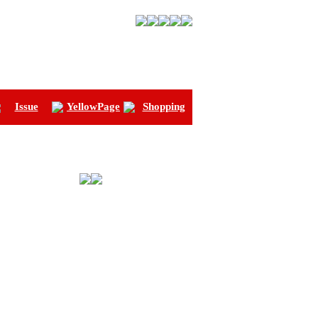
Issue
YellowPage
Shopping