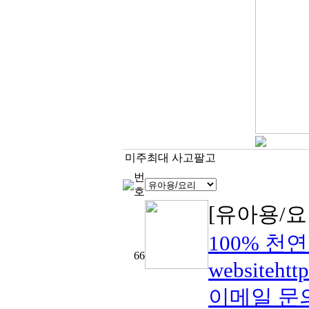
미주최대 사고팔고
번
호
[유아용/요
100% 천연염
66
websitehtt
이메일 문의in