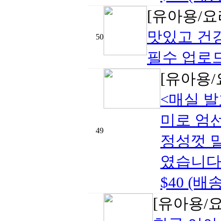
[유아용/요
맛있고 건
50
필수 업로드
[유아용/
<매실 발
미로 엄선
49
정성껏 말
였습니다.1 
$40 (배
[유아용/