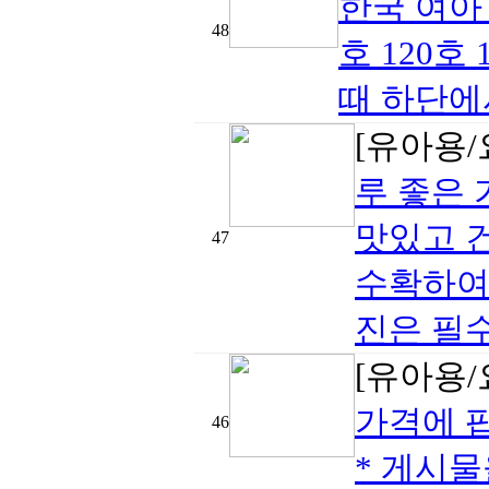
한국 여아 
48
호 120호
때 하단에
[유아용/
루 좋은 
맛있고 
47
수확하여 
진은 필수
[유아용/
가격에 
46
* 게시물