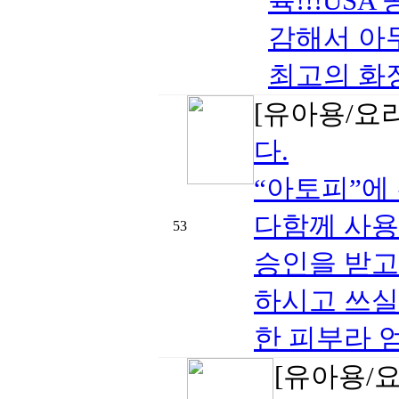
륙!!!USA
감해서 아무
최고의 화장품
[유아용/요
다.
“아토피”에
다함께 사용
53
승인을 받고 
하시고 쓰실
한 피부라 엄
[유아용/