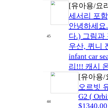
[유아용/요
세서리 포함
안녕하세요.
다.) 그림
45
우산, 퀴니 전용
infant c
리!!! 캐시 
[유아용/
오르빗 유모
G2 ( Orbi
44
$1340