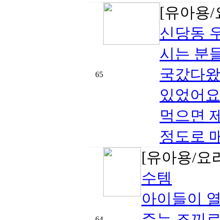
[유아용/
신당동 
시는 분
국갔다왔
65
있었어요
먹으면 
정도로 매
[유아용/요
수템
아이들이 열
주는 조끼로
64