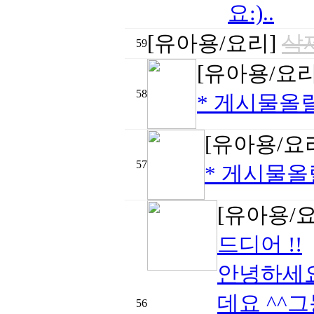
요:)..
[유아용/요리]
삭
59
[유아용/요
58
* 게시물올릴
[유아용/요
57
* 게시물올
[유아용/
드디어 !!
안녕하세요
데요 ^^
56