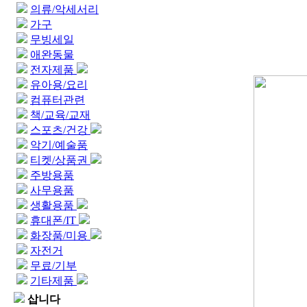
의류/악세서리
가구
무빙세일
애완동물
전자제품
유아용/요리
컴퓨터관련
책/교육/교재
스포츠/건강
악기/예술품
티켓/상품권
주방용품
사무용품
생활용품
휴대폰/IT
화장품/미용
자전거
무료/기부
기타제품
삽니다