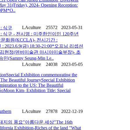
May 31(Friday), 2024- Opening Reception:
30PM*O..
LAculture
25572
2023-05-31
: 식구
 식구 - 전시명 : 미주한인이민 120주년
문화원(KCCLA)- 전시기간 :
 : 2023.6.9(금) 18:30-21:00*오프닝 리셉션
: 김현정(덴버미술관 아시아미술부장)- 초
민(Sammy Seung-Min Le..
LAculture
24038
2023-05-05
tionSpecial Exhibition commemorating the
 The Beautiful JourneySpecial Exhibition
igration to the US: The Beautiful
oMoon Kim- Exhibition Title: Special
uthern
LAculture
27878
2022-12-19
의 풍요"아름다운 세상"The 16th
ifornia Exhibition-Riches of the land "What