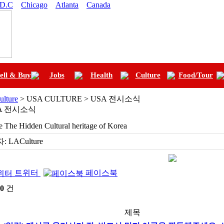
 D.C
Chicago
Atlanta
Canada
ell & Buy
Jobs
Health
Culture
Food/Tour
ulture
> USA CULTURE > USA 전시소식
A 전시소식
e The Hidden Cultural heritage of Korea
:
LACulture
트위터
페이스북
0
건
제목