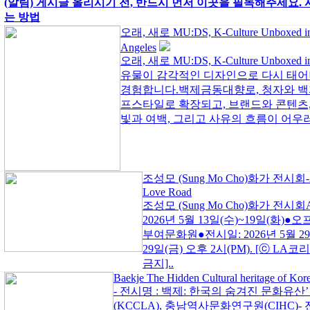
(알림) 게시글 올리시기 전, 반드시 먼저 이곳을 필독해주세요. 
는 방법
오래, 새로 MU:DS, K-Culture Unboxed in
Angeles
오래, 새로 MU:DS, K-Culture Unboxe
유물이 감각적인 디자인으로 다시 태어
경험합니다.백제금동대향로, 청자와 백
프스타일로 확장되고, 브랜드와 콘텐츠,
빛과 여백, 그리고 사유의 흐름이 어우러진
조성모 (Sung Mo Cho)화가 전시회-Al
Love Road
조성모 (Sung Mo Cho)화가 전시회Al
2026년 5월 13일(수)~19일(화)●오프
부여문화원●전시일: 2026년 5월 29일
29일(금) 오후 2시(PM). [ⓒ LA코리
금지]..
Baekje The Hidden Cultural heritage of Kor
- 전시명 : 백제: 한국의 숨겨진 문화유산
(KCCLA), 충남역사문화연구원(CIHC)- 전시기간