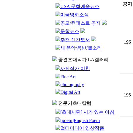
공지
USA 문화예술뉴스
미국영화소식
공모/컨테스트 공지
문학뉴스
추천 신간도서
196
새 음악/음반/벨소리
중견초대작가 LA갤러리
사진작가 이천
Fine Art
photography
Digital Art
195
전문가초대칼럼
[초대시단] 시가 있는 아침
[poem]English Poem
멀티미디어 영상작품