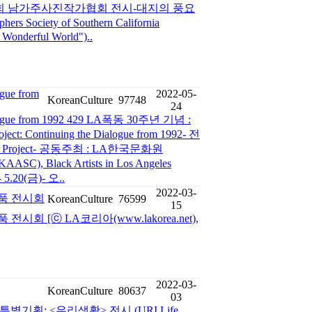
명 : 제16회 남가주사진작가협회 전시-대지의 풍요
s Society of Southern California
a Wonderful World")..
ogue from
2022-05-
KoreanCulture
97748
24
Dialogue from 1992 429 LA폭동 30주년 기념 :
 Continuing the Dialogue from 1992- 전
 Project- 공동주최 : LA한국문화원
 Black Artists in Los Angeles
5.20(금)- 오..
2022-03-
' 작품 전시회
KoreanCulture
76599
15
 작품 전시회 [ⓒ LA코리아(www.lakorea.net),
2022-03-
KoreanCulture
80637
03
별기획: <우리생활> 전시 (URI Life