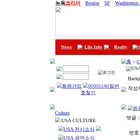
뉴욕
코리아
Boston
SF
Washington
News
Life Info
Realty
S
홈
>
C
US
Baekj
회원가입
아이디/비밀번
작성자
호찾기
Culture
댓글 :
USA CULTURE
USA 전시소식
번호
USA 공연소식