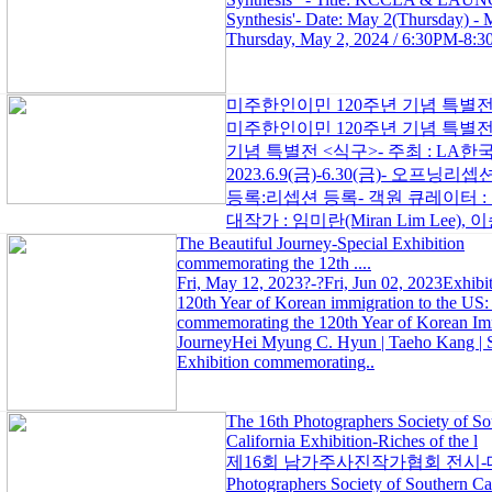
Synthesis'- Date: May 2(Thursday) - 
Thursday, May 2, 2024 / 6:30PM-8:
미주한인이민 120주년 기념 특별전
미주한인이민 120주년 기념 특별전:
기념 특별전 <식구>- 주최 : LA한국
2023.6.9(금)-6.30(금)- 오프닝리셉션
등록:리셉션 등록- 객원 큐레이터 
대작가 : 임미란(Miran Lim Lee), 이승
The Beautiful Journey-Special Exhibition
commemorating the 12th ....
Fri, May 12, 2023?-?Fri, Jun 02, 2023Exhibi
120th Year of Korean immigration to the US:
commemorating the 120th Year of Korean Imm
JourneyHei Myung C. Hyun | Taeho Kang | S
Exhibition commemorating..
The 16th Photographers Society of So
California Exhibition-Riches of the l
제16회 남가주사진작가협회 전시-대지
Photographers Society of Southern Cal