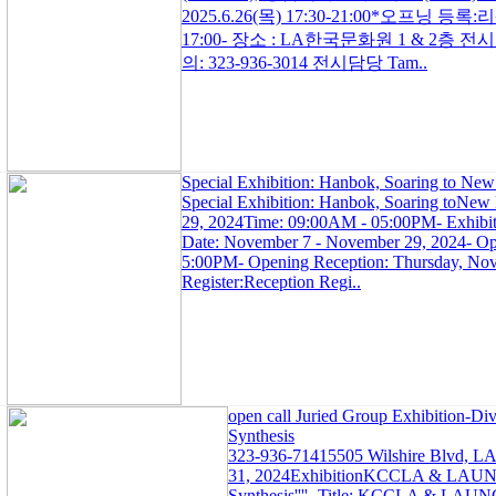
2025.6.26(목) 17:30-21:00*오프닝 등록
17:00- 장소 : LA한국문화원 1 & 2층 전시실/550
의: 323-936-3014 전시담당 Tam..
Special Exhibition: Hanbok, Soaring to New
Special Exhibition: Hanbok, Soaring toNew 
29, 2024Time: 09:00AM - 05:00PM- Exhibiti
Date: November 7 - November 29, 2024- Op
5:00PM- Opening Reception: Thursday, No
Register:Reception Regi..
open call Juried Group Exhibition-Div
Synthesis
323-936-71415505 Wilshire Blvd, L
31, 2024ExhibitionKCCLA & LAUNCH O
Synthesis''''- Title: KCCLA & LAUNC