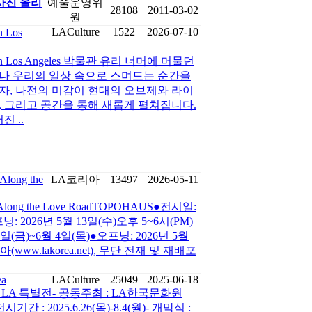
사진 올리
예술운영위
28108
2011-03-02
원
LACulture
1522
2026-07-10
 Los
d in Los Angeles 박물관 유리 너머에 머물던
나 우리의 일상 속으로 스며드는 순간을
자, 나전의 미감이 현대의 오브제와 라이
 그리고 공간을 통해 새롭게 펼쳐집니다.
 ..
ong the
LA코리아
13497
2026-05-11
ong the Love RoadTOPOHAUS●전시일:
닝: 2026년 5월 13일(수)오후 5~6시(PM)
(금)~6월 4일(목)●오프닝: 2026년 5월
아(www.lakorea.net), 무단 전재 및 재배포
ea
LACulture
25049
2025-06-18
’ LA 특별전- 공동주최 : LA한국문화원
 : 2025.6.26(목)-8.4(월)- 개막식 :