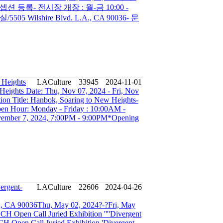
:리셉션 등록- 전시장 개장 : 월-금 10:00 -
5 Wilshire Blvd. L.A., CA 90036- 문
 Heights
LACulture
33945
2024-11-01
Heights Date: Thu, Nov 07, 2024 - Fri, Nov
on Title: Hanbok, Soaring to New Heights-
en Hour: Monday - Friday : 10:00AM -
vember 7, 2024, 7:00PM - 9:00PM*Opening
ergent-
LACulture
22606
2024-04-26
A, CA 90036Thu, May 02, 2024?-?Fri, May
pen Call Juried Exhibition ''''Divergent
H Open Call Juried Exhibition 'Divergent