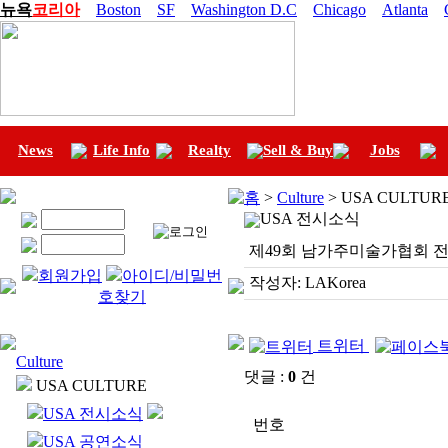
뉴욕
코리아
Boston
SF
Washington D.C
Chicago
Atlanta
News
Life Info
Realty
Sell & Buy
Jobs
홈
>
Culture
> USA CULTUR
USA 전시소식
제49회 남가주미술가협회 전시회-
회원가입
아이디/비밀번
작성자:
LAKorea
호찾기
트위터
Culture
댓글 :
0
건
USA CULTURE
USA 전시소식
번호
USA 공연소식