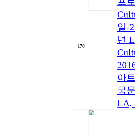
프로
Cul
일-
년 
170
Cul
201
아트 
국문화
LA