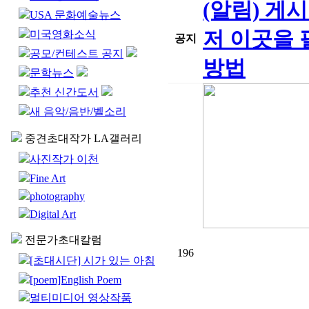
(알림) 게
USA 문화예술뉴스
저 이곳을 
미국영화소식
공지
공모/컨테스트 공지
방법
문학뉴스
추천 신간도서
새 음악/음반/벨소리
중견초대작가 LA갤러리
사진작가 이천
Fine Art
photography
Digital Art
전문가초대칼럼
196
[초대시단] 시가 있는 아침
[poem]English Poem
멀티미디어 영상작품