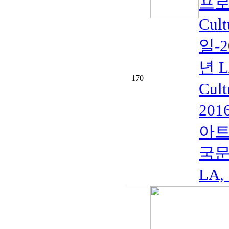
프로
Cul
일-
년 
170
Cul
201
아트 
국문화
LA