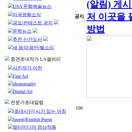
(알림) 게
USA 문화예술뉴스
저 이곳을 
미국영화소식
공지
공모/컨테스트 공지
방법
문학뉴스
추천 신간도서
새 음악/음반/벨소리
중견초대작가 LA갤러리
사진작가 이천
Fine Art
photography
Digital Art
전문가초대칼럼
196
[초대시단] 시가 있는 아침
[poem]English Poem
멀티미디어 영상작품