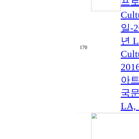
프로
Cul
일-
년 
170
Cul
201
아트 
국문화
LA