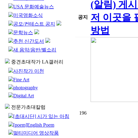
(알림) 게
USA 문화예술뉴스
저 이곳을 
미국영화소식
공지
공모/컨테스트 공지
방법
문학뉴스
추천 신간도서
새 음악/음반/벨소리
중견초대작가 LA갤러리
사진작가 이천
Fine Art
photography
Digital Art
전문가초대칼럼
196
[초대시단] 시가 있는 아침
[poem]English Poem
멀티미디어 영상작품