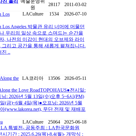
사진 올리
예술운영위
28117
2011-03-02
원
LACulture
1534
2026-07-10
 Los
d in Los Angeles 박물관 유리 너머에 머물던
나 우리의 일상 속으로 스며드는 순간을
자, 나전의 미감이 현대의 오브제와 라이
 그리고 공간을 통해 새롭게 펼쳐집니다.
 ..
ong the
LA코리아
13506
2026-05-11
ong the Love RoadTOPOHAUS●전시일:
닝: 2026년 5월 13일(수)오후 5~6시(PM)
(금)~6월 4일(목)●오프닝: 2026년 5월
아(www.lakorea.net), 무단 전재 및 재배포
ea
LACulture
25064
2025-06-18
’ LA 특별전- 공동주최 : LA한국문화원
 : 2025.6.26(목)-8.4(월)- 개막식 :