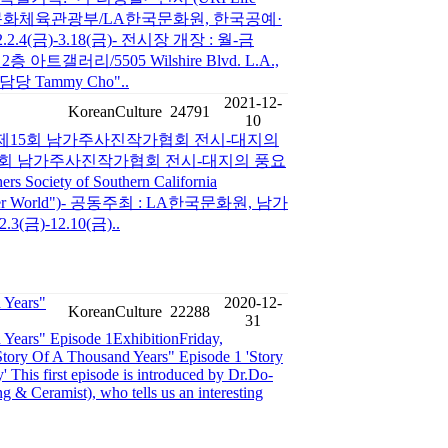
주최/주관 : 문화체육관광부/LA한국문화원, 한국공예·
4(금)-3.18(금)- 전시장 개장 : 월-금
2층 아트갤러리/5505 Wilshire Blvd. L.A.,
시담당 Tammy Cho"..
2021-12-
KoreanCulture
24791
10
제15회 남가주사진작가협회 전시-대지의
제15회 남가주사진작가협회 전시-대지의 풍요
 Society of Southern California
"Another World")- 공동주최 : LA한국문화원, 남가
금)-12.10(금)..
 Years"
2020-12-
KoreanCulture
22288
31
 Years" Episode 1ExhibitionFriday,
tory Of A Thousand Years" Episode 1 'Story
 This first episode is introduced by Dr.Do-
 & Ceramist), who tells us an interesting