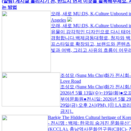
(알림) 게시글 올리시기 전, 반드시 먼저 이곳을 필독해주세요. 
는 방법
오래, 새로 MU:DS, K-Culture Unboxed in
Angeles
오래, 새로 MU:DS, K-Culture Unboxe
유물이 감각적인 디자인으로 다시 태어
경험합니다.백제금동대향로, 청자와 백
프스타일로 확장되고, 브랜드와 콘텐츠,
빛과 여백, 그리고 사유의 흐름이 어우러진
조성모 (Sung Mo Cho)화가 전시회-Al
Love Road
조성모 (Sung Mo Cho)화가 전시회Al
2026년 5월 13일(수)~19일(화)●오프
부여문화원●전시일: 2026년 5월 29일
29일(금) 오후 2시(PM). [ⓒ LA코리
금지]..
Baekje The Hidden Cultural heritage of Kor
- 전시명 : 백제: 한국의 숨겨진 문화유산
(KCCLA), 충남역사문화연구원(CIHC)- 전시기간