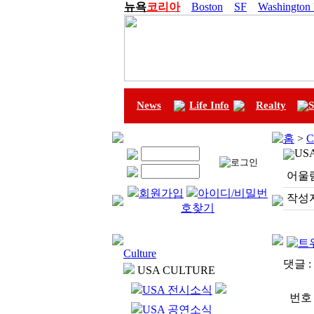
뉴욕
코리아
Boston
SF
Washington
News
Life Info
Realty
S
홈
>
C
US
어울림
회원가입
아이디/비밀번
작성자
호찾기
Culture
댓글 :
USA CULTURE
USA 전시소식
번호
USA 공연소식