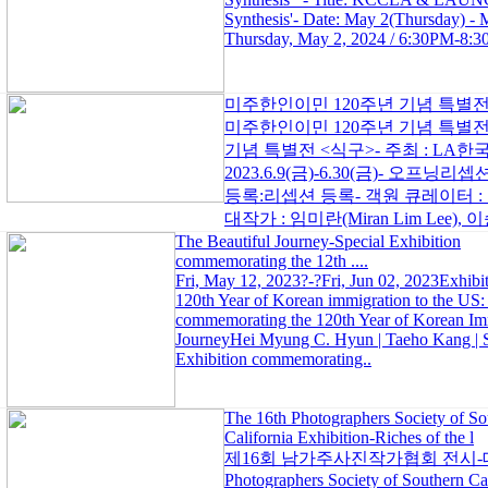
Synthesis'- Date: May 2(Thursday) - 
Thursday, May 2, 2024 / 6:30PM-8:
미주한인이민 120주년 기념 특별전
미주한인이민 120주년 기념 특별전:
기념 특별전 <식구>- 주최 : LA한국
2023.6.9(금)-6.30(금)- 오프닝리셉션
등록:리셉션 등록- 객원 큐레이터 
대작가 : 임미란(Miran Lim Lee), 이승
The Beautiful Journey-Special Exhibition
commemorating the 12th ....
Fri, May 12, 2023?-?Fri, Jun 02, 2023Exhibi
120th Year of Korean immigration to the US:
commemorating the 120th Year of Korean Imm
JourneyHei Myung C. Hyun | Taeho Kang | S
Exhibition commemorating..
The 16th Photographers Society of So
California Exhibition-Riches of the l
제16회 남가주사진작가협회 전시-대지
Photographers Society of Southern Cal