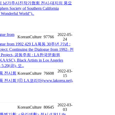
명 : 제16회 남가주사진작가협회 전시-대지의 풍요
s Society of Southern California
a Wonderful World")..
ogue from
2022-05-
KoreanCulture
97766
24
Dialogue from 1992 429 LA폭동 30주년 기념 :
 Continuing the Dialogue from 1992- 전
 Project- 공동주최 : LA한국문화원
 Black Artists in Los Angeles
5.20(금)- 오..
2022-03-
' 작품 전시회
KoreanCulture
76608
15
 작품 전시회 [ⓒ LA코리아(www.lakorea.net),
2022-03-
KoreanCulture
80645
03
별기획: <우리생활> 전시 (URI Life