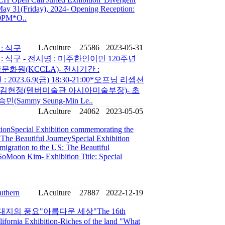
May 31(Friday), 2024- Opening Reception:
30PM*O..
LAculture
25586
2023-05-31
: 식구
 식구 - 전시명 : 미주한인이민 120주년
문화원(KCCLA)- 전시기간 :
 : 2023.6.9(금) 18:30-21:00*오프닝 리셉션
: 김현정(덴버미술관 아시아미술부장)- 초
민(Sammy Seung-Min Le..
LAculture
24062
2023-05-05
tionSpecial Exhibition commemorating the
 The Beautiful JourneySpecial Exhibition
igration to the US: The Beautiful
oMoon Kim- Exhibition Title: Special
uthern
LAculture
27887
2022-12-19
의 풍요"아름다운 세상"The 16th
ifornia Exhibition-Riches of the land "What