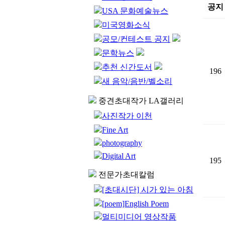
공지
USA 문화예술뉴스
미국영화소식
공모/컨테스트 공지
문학뉴스
추천 신간도서
196
새 음악/음반/벨소리
중견초대작가 LA갤러리
사진작가 이천
Fine Art
photography
Digital Art
195
전문가초대칼럼
[초대시단] 시가 있는 아침
[poem]English Poem
멀티미디어 영상작품