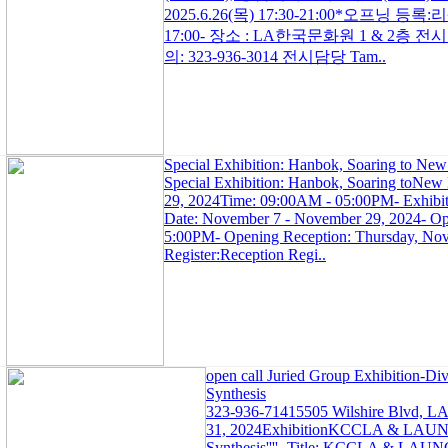
2025.6.26(목) 17:30-21:00*오프닝 등록
17:00- 장소 : LA한국문화원 1 & 2층 전시실/550
의: 323-936-3014 전시담당 Tam..
Special Exhibition: Hanbok, Soaring to New
Special Exhibition: Hanbok, Soaring toNew 
29, 2024Time: 09:00AM - 05:00PM- Exhibiti
Date: November 7 - November 29, 2024- Op
5:00PM- Opening Reception: Thursday, No
Register:Reception Regi..
open call Juried Group Exhibition-Div
Synthesis
323-936-71415505 Wilshire Blvd, L
31, 2024ExhibitionKCCLA & LAUNCH O
Synthesis''''- Title: KCCLA & LAUNC