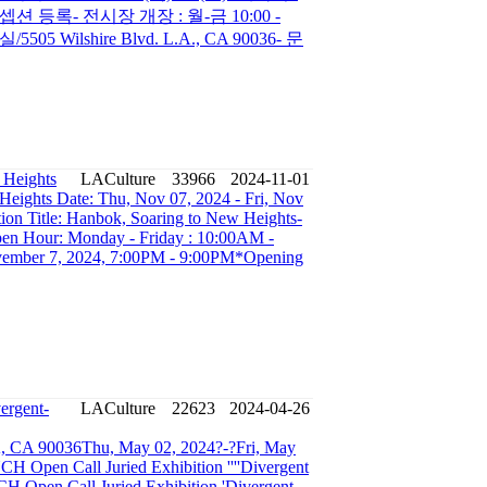
:리셉션 등록- 전시장 개장 : 월-금 10:00 -
5 Wilshire Blvd. L.A., CA 90036- 문
 Heights
LACulture
33966
2024-11-01
Heights Date: Thu, Nov 07, 2024 - Fri, Nov
on Title: Hanbok, Soaring to New Heights-
en Hour: Monday - Friday : 10:00AM -
vember 7, 2024, 7:00PM - 9:00PM*Opening
ergent-
LACulture
22623
2024-04-26
A, CA 90036Thu, May 02, 2024?-?Fri, May
pen Call Juried Exhibition ''''Divergent
H Open Call Juried Exhibition 'Divergent