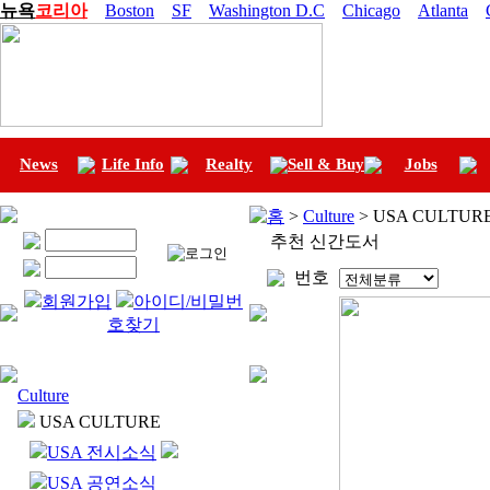
뉴욕
코리아
Boston
SF
Washington D.C
Chicago
Atlanta
News
Life Info
Realty
Sell & Buy
Jobs
홈
>
Culture
> USA CULTU
추천 신간도서
번호
회원가입
아이디/비밀번
호찾기
Culture
USA CULTURE
USA 전시소식
USA 공연소식