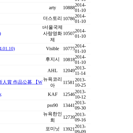
2014-
arty
10888
01-10
2014-
더스토리
10786
01-10
t서울국제
2014-
)
사랑영화
10507
01-10
제
2014-
.01.10)
Visible
10775
01-10
2014-
후지시
10818
01-10
2013-
AHL
12049
11-14
뉴욕코리
2013-
新人賞 作品公募 【W
11581
10-25
아
2013-
k
KAF
12546
10-12
2013-
pss90
13441
09-30
뉴욕한인
2013-
12739
09-16
회
2013-
포미닛
13921
09-09