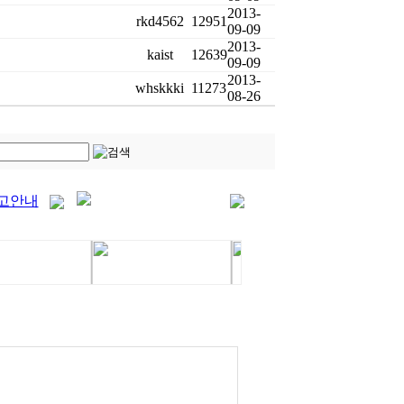
2013-
rkd4562
12951
09-09
2013-
kaist
12639
09-09
2013-
whskkki
11273
08-26
고안내