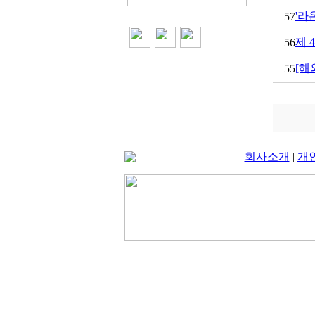
'라
57
제 
56
[해
55
회사소개
|
개