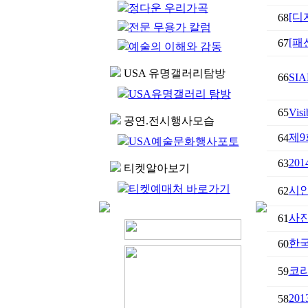
정다운 우리가곡
[디자
68
전문 무용가 칼럼
[패션
67
예술의 이해와 감동
USA 유명갤러리탐방
66
SI
USA유명갤러리 탐방
65
Visi
공연.전시행사모습
제9
64
USA예술문화행사포토
20
63
티켓알아보기
티켓예매처 바로가기
시인
62
사진
61
한국
60
코리
59
20
58