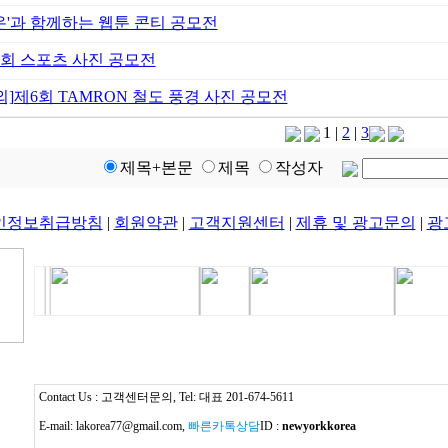
온'과 함께하는 웹툰 콘티 공모전
4회 스포츠 사진 공모전
외]제6회 TAMRON 철도 풍경 사진 공모전
1
|
2
|
3
제목+본문
제목
작성자
인정보취급방침
|
회원약관
|
고객지원센터
|
제휴 및 광고문의
|
광
Contact Us : 고객센터문의, Tel: 대표 201-674-5611
E-mail: lakorea77@gmail.com,
빠른카톡상담
ID :
newyorkkorea