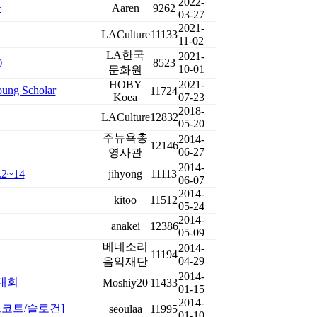
2022-
다
Aaren
9262
03-27
2021-
LACulture
11133
11-02
LA한국
2021-
)
8523
10-01
문화원
HOBY
2021-
g Scholar
11724
Koea
07-23
2018-
LACulture
12832
05-20
주뉴욕총
2014-
12146
06-27
영사관
2014-
e.2~14
jihyong
11113
06-07
2014-
kitoo
11512
05-24
2014-
anakei
12386
05-09
베네소리
2014-
11194
04-29
음악재단
2014-
변대회
Moshiy20
11433
01-15
2014-
스코트/슬로건]
seoulaa
11995
01-10