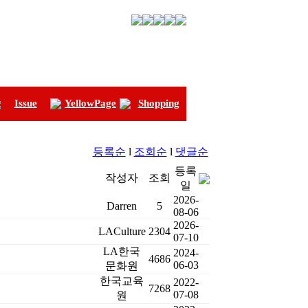
Issue
YellowPage
Shopping
등록순
l
조회순
l
댓글순
등록
작성자
조회
일
2026-
Darren
5
08-06
2026-
LACulture
2304
07-10
LA한국
2024-
4686
06-03
문화원
한국교육
2022-
7268
07-08
원