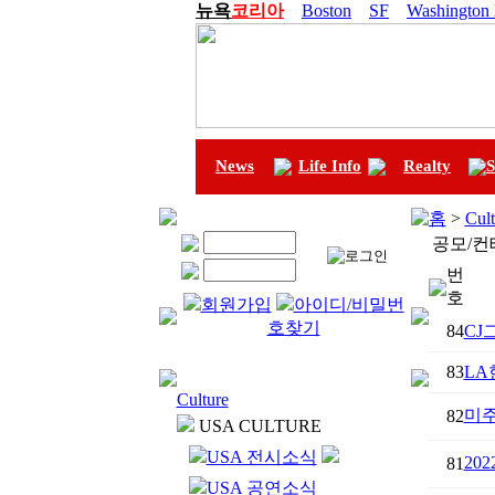
뉴욕
코리아
Boston
SF
Washington
News
Life Info
Realty
S
홈
>
Cult
공모/컨
번
호
회원가입
아이디/비밀번
호찾기
84
CJ
83
LA
Culture
미
82
USA CULTURE
USA 전시소식
20
81
USA 공연소식