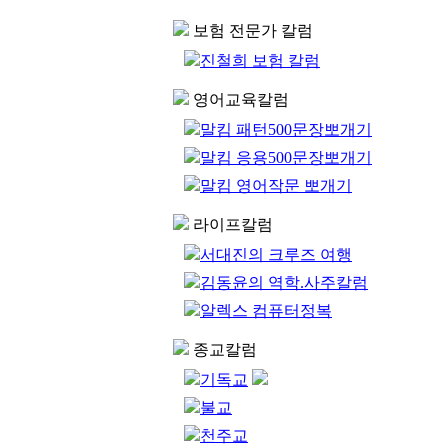
보험 전문가 칼럼
진철희 보험 칼럼
영어교육칼럼
말킴 패턴500문장뽀개기
말킴 응용500문장뽀개기
말킴 영어작문 뽀개기
라이프칼럼
서대진의 크루즈 여행
김동윤의 역학.사주칼럼
알렉스 컴퓨터정복
종교칼럼
기독교
불교
천주교