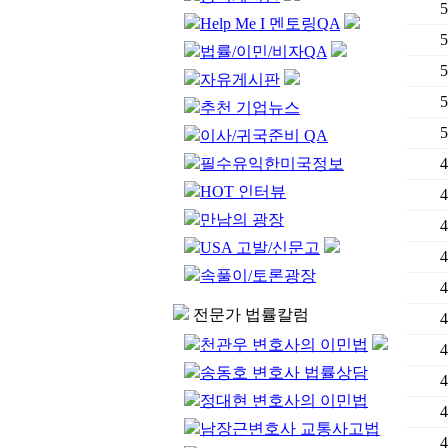
5
Help Me I 멘토링QA
5
법률/이민/비자QA
5
자유게시판
5
추천 기업뉴스
5
이사/귀국준비 QA
필수유익한미국정보
4
HOT 인터뷰
4
만남의 광장
4
USA 고발/신문고
4
속풀이/토론광장
4
전문가 법률칼럼
4
천관우 변호사의 이민법
4
송동호 변호사 법률상담
4
정대현 변호사의 이민법
4
남장근변호사 교통사고법
4