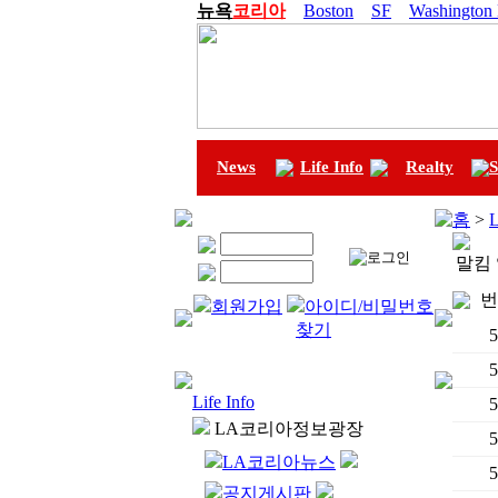
뉴욕
코리아
Boston
SF
Washington
News
Life Info
Realty
S
홈
>
L
말킴
번
회원가입
아이디/비밀번호
찾기
5
5
Life Info
5
LA코리아정보광장
5
LA코리아뉴스
5
공지게시판