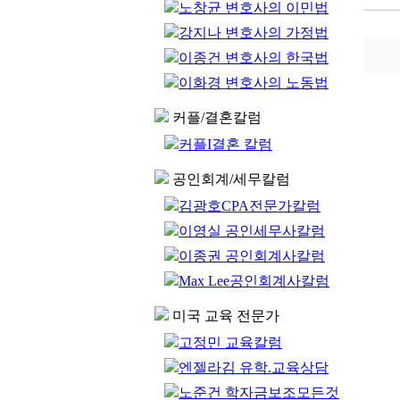
노창균 변호사의 이민법
강지나 변호사의 가정법
이종건 변호사의 한국법
이화경 변호사의 노동법
커플/결혼칼럼
커플I결혼 칼럼
공인회계/세무칼럼
김광호CPA전문가칼럼
이영실 공인세무사칼럼
이종권 공인회계사칼럼
Max Lee공인회계사칼럼
미국 교육 전문가
고정민 교육칼럼
엔젤라김 유학.교육상담
노준건 학자금보조모든것