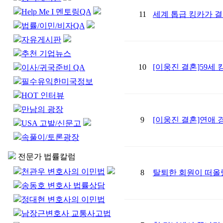
Help Me I 멘토링QA
11
세계 톱급 킹카가 결
법률/이민/비자QA
자유게시판
추천 기업뉴스
10
[이웅진 결혼]59세
이사/귀국준비 QA
필수유익한미국정보
HOT 인터뷰
만남의 광장
9
[이웅진 결혼]연애 
USA 고발/신문고
속풀이/토론광장
전문가 법률칼럼
천관우 변호사의 이민법
8
탈퇴한 회원이 떠올
송동호 변호사 법률상담
정대현 변호사의 이민법
남장근변호사 교통사고법