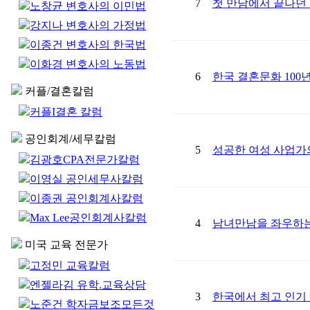
7
첫 만남에서 끝나던 
노창균 변호사의 이민법
강지나 변호사의 가정법
이종건 변호사의 한국법
이화경 변호사의 노동법
6
한국 결혼문화 100
커플/결혼칼럼
커플I결혼 칼럼
공인회계/세무칼럼
5
성공한 여성 사업가
김광호CPA전문가칼럼
이영실 공인세무사칼럼
이종권 공인회계사칼럼
Max Lee공인회계사칼럼
4
남녀만남을 좌우하는 
미국 교육 전문가
고정민 교육칼럼
엔젤라김 유학.교육상담
3
한국에서 최고 인기 
노준건 학자금보조모든것