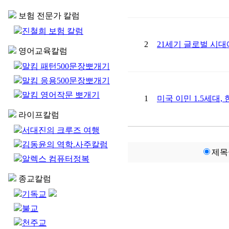
보험 전문가 칼럼
진철희 보험 칼럼
2
21세기 글로벌 시대
영어교육칼럼
말킴 패턴500문장뽀개기
말킴 응용500문장뽀개기
말킴 영어작문 뽀개기
1
미국 이민 1.5세대
라이프칼럼
서대진의 크루즈 여행
김동윤의 역학.사주칼럼
제목
알렉스 컴퓨터정복
종교칼럼
기독교
불교
천주교