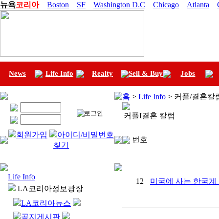
뉴욕
코리아
Boston
SF
Washington D.C
Chicago
Atlanta
News
Life Info
Realty
Sell & Buy
Jobs
홈
>
Life Info
> 커플/결혼칼럼
커플I결혼 칼럼
회원가입
아이디/비밀번호
번호
찾기
Life Info
12
미국에 사는 한국계
LA코리아정보광장
LA코리아뉴스
공지게시판