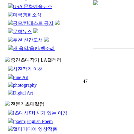
USA 문화예술뉴스
미국영화소식
공모/컨테스트 공지
문학뉴스
추천 신간도서
새 음악/음반/벨소리
중견초대작가 LA갤러리
사진작가 이천
Fine Art
47
photography
Digital Art
전문가초대칼럼
[초대시단] 시가 있는 아침
[poem]English Poem
멀티미디어 영상작품