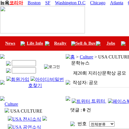
뉴욕
코리아
Boston
SF
Washington D.C
Chicago
Atlanta
News
Life Info
Realty
Sell & Buy
Jobs
홈
>
Culture
> USA CULTU
문학뉴스
제20회 지리산문학상 공모
회원가입
아이디/비밀번
작성자:
공모
호찾기
트위터
Culture
댓글 :
0
건
USA CULTURE
USA 전시소식
번호
USA 공연소식