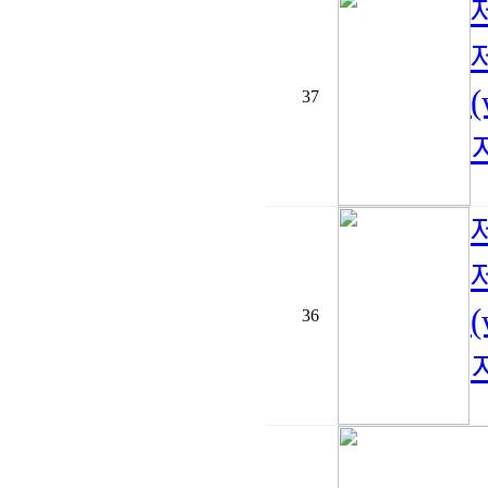
37
지
36
지