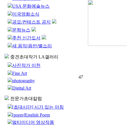
USA 문화예술뉴스
미국영화소식
공모/컨테스트 공지
문학뉴스
추천 신간도서
새 음악/음반/벨소리
중견초대작가 LA갤러리
사진작가 이천
Fine Art
47
photography
Digital Art
전문가초대칼럼
[초대시단] 시가 있는 아침
[poem]English Poem
멀티미디어 영상작품