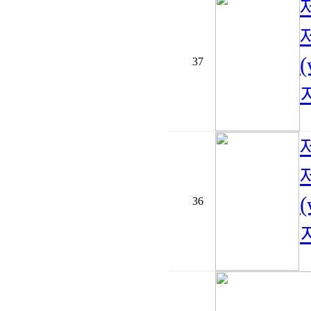
37
지
36
지