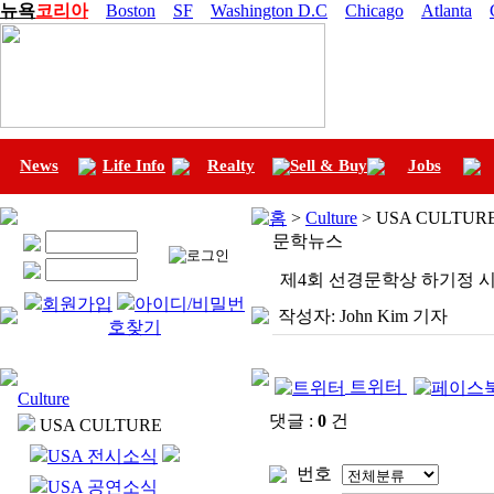
뉴욕
코리아
Boston
SF
Washington D.C
Chicago
Atlanta
News
Life Info
Realty
Sell & Buy
Jobs
홈
>
Culture
> USA CULTU
문학뉴스
제4회 선경문학상 하기정 
회원가입
아이디/비밀번
작성자:
John Kim 기자
호찾기
트위터
Culture
댓글 :
0
건
USA CULTURE
USA 전시소식
번호
USA 공연소식