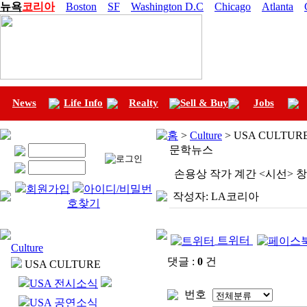
뉴욕
코리아
Boston
SF
Washington D.C
Chicago
Atlanta
News
Life Info
Realty
Sell & Buy
Jobs
홈
>
Culture
> USA CULTU
문학뉴스
손용상 작가 계간 <시선> 창
회원가입
아이디/비밀번
작성자:
LA코리아
호찾기
트위터
Culture
댓글 :
0
건
USA CULTURE
USA 전시소식
번호
USA 공연소식