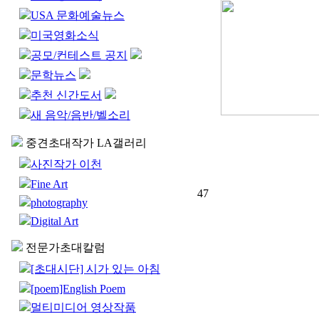
USA 문화예술뉴스
미국영화소식
공모/컨테스트 공지
문학뉴스
추천 신간도서
새 음악/음반/벨소리
중견초대작가 LA갤러리
사진작가 이천
Fine Art
47
photography
Digital Art
전문가초대칼럼
[초대시단] 시가 있는 아침
[poem]English Poem
멀티미디어 영상작품