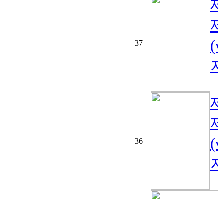
37
지
36
지