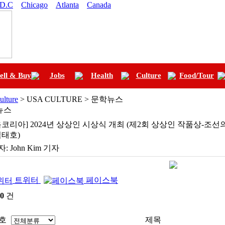
 D.C
Chicago
Atlanta
Canada
ell & Buy
Jobs
Health
Culture
Food/Tour
ulture
> USA CULTURE > 문학뉴스
뉴스
욕코리아] 2024년 상상인 시상식 개최 (제2회 상상인 작품상-조선의
김태호)
자:
John Kim 기자
트위터
페이스북
0
건
호
제목