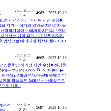
John Kim
상
4983
2023-10-19
기자
문화]제1회 선경작가상 배세복 시인 수상▶
을 지키는 작가의 영역을 지키고자 올
회 선경작가상에는 배세복 시인의『추녀
 시에서는 거의 찾아보기 힘든 리얼리
운 방식으로 빼어나게 형상화했다.이야
John Kim
4662
2023-10-18
기자
제4회 선경문학상 하기정 시인 수상▶선경문
학상에는 하기정 시인의｢나의 아름다운
 오민석 (문학평론가.단국대 명예교수)
정 시인의 작품들은 쓸데없는 난해성으로
로 시를 ..
John Kim
주해외작
5697
2023-10-16
기자
특별상