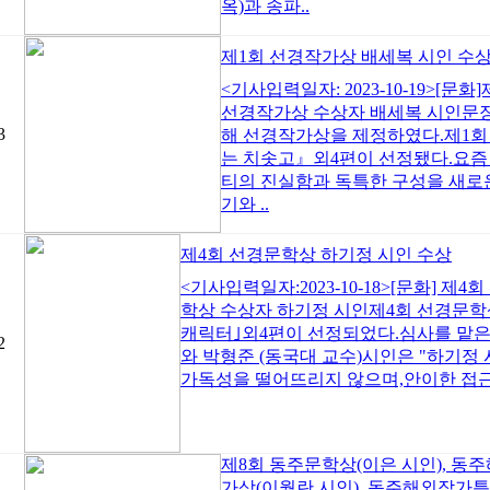
옥)과 송파..
제1회 선경작가상 배세복 시인 수
<기사입력일자: 2023-10-19>[
선경작가상 수상자 배세복 시인문장
3
해 선경작가상을 제정하였다.제1
는 치솟고』외4편이 선정됐다.요즘
티의 진실함과 독특한 구성을 새로
기와 ..
제4회 선경문학상 하기정 시인 수상
<기사입력일자:2023-10-18>[문화] 
학상 수상자 하기정 시인제4회 선경문
캐릭터｣외4편이 선정되었다.심사를 맡은
2
와 박형준 (동국대 교수)시인은 "하기
가독성을 떨어뜨리지 않으며,안이한 접근으
제8회 동주문학상(이은 시인), 동
가상(이월란 시인), 동주해외작가