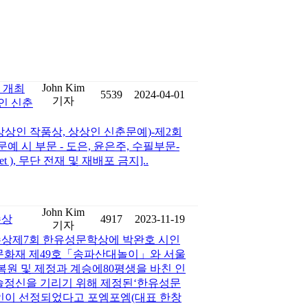
John Kim
식 개최
5539
2024-04-01
기자
인 신춘
 상상인 작품상, 상상인 신춘문예)-제2회
 시 부문 - 도은, 윤은주, 수필부문-
et ), 무단 전재 및 재배포 금지]..
John Kim
수상
4917
2023-11-19
기자
수상제7회 한유성문학상에 박완호 시인
문화재 제49호「송파산대놀이」와 서울
원 및 제정과 계승에80평생을 바친 인
술정신을 기리기 위해 제정된‘한유성문
시인이 선정되었다고 포엠포엠(대표 한창