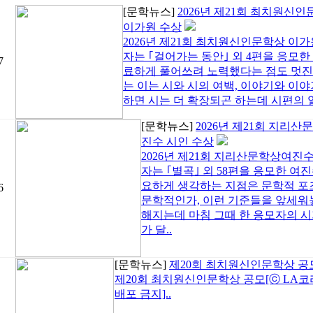
[문학뉴스]
2026년 제21회 최치원신
이가원 수상
2026년 제21회 최치원신인문학상 이
자는 ｢걸어가는 동안｣ 외 4편을 응모한
7
료하게 풀어쓰려 노력했다는 점도 멋진
는 이는 시와 시의 여백, 이야기와 이
하면 시는 더 확장되곤 하는데 시편의 열
[문학뉴스]
2026년 제21회 지리산
진수 시인 수상
2026년 제21회 지리산문학상여진
자는 ｢별곡｣ 외 58편을 응모한 여
요하게 생각하는 지점은 문학적 포
6
문학적인가, 이런 기준들을 앞세워놓
해지는데 마침 그때 한 응모자의 시
가 달..
[문학뉴스]
제20회 최치원신인문학상 공
제20회 최치원신인문학상 공모[ⓒ LA코리아(ww
배포 금지]..