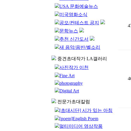
USA 문화예술뉴스
미국영화소식
공모/컨테스트 공지
4
문학뉴스
추천 신간도서
새 음악/음반/벨소리
중견초대작가 LA갤러리
사진작가 이천
Fine Art
4
photography
Digital Art
전문가초대칼럼
[초대시단] 시가 있는 아침
[poem]English Poem
멀티미디어 영상작품