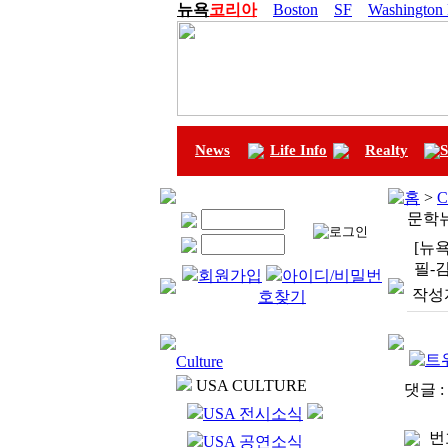
뉴욕
코리아
Boston
SF
Washington
News
Life Info
Realty
S
홈
>
C
문학
[뉴
필-
회원가입
아이디/비밀번
작성
호찾기
Culture
USA CULTURE
댓글 :
USA 전시소식
번
USA 공연소식