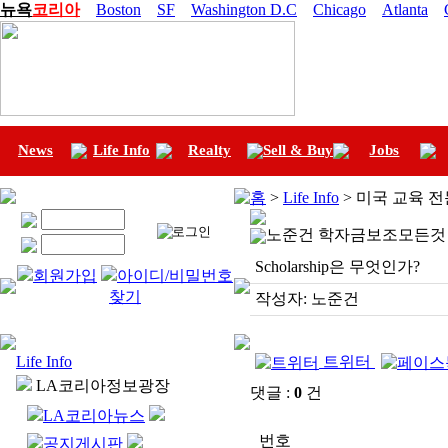
뉴욕
코리아
Boston
SF
Washington D.C
Chicago
Atlanta
News
Life Info
Realty
Sell & Buy
Jobs
홈
>
Life Info
> 미국 교육 
노준건 학자금보조모든것
Scholarship은 무엇인가?
회원가입
아이디/비밀번호
찾기
작성자:
노준건
Life Info
트위터
LA코리아정보광장
댓글 :
0
건
LA코리아뉴스
번호
공지게시판