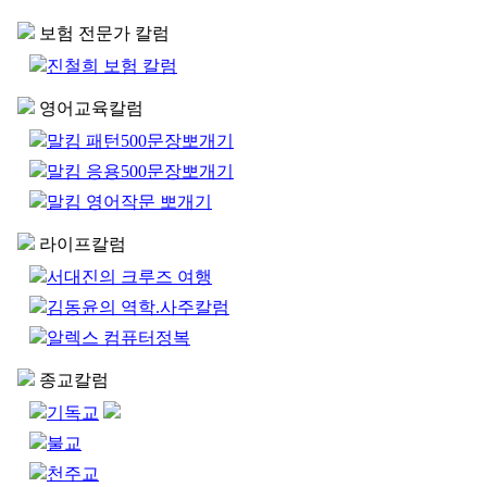
보험 전문가 칼럼
진철희 보험 칼럼
영어교육칼럼
말킴 패턴500문장뽀개기
말킴 응용500문장뽀개기
말킴 영어작문 뽀개기
라이프칼럼
서대진의 크루즈 여행
김동윤의 역학.사주칼럼
알렉스 컴퓨터정복
종교칼럼
기독교
불교
천주교