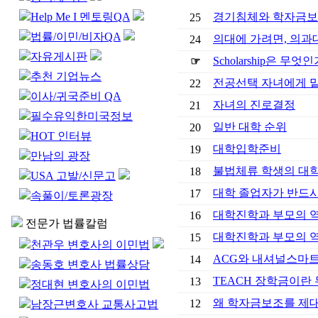
Help Me I 멘토링QA
경기침체와 학자금
25
법률/이민/비자QA
의대에 가려면, 의과
24
자유게시판
Scholarship은 무엇인
☞
추천 기업뉴스
전공선택 자녀에게 
22
이사/귀국준비 QA
자녀의 진로결정
21
필수유익한미국정보
일반 대학 순위
20
HOT 인터뷰
대학입학준비
19
만남의 광장
불법체류 학생의 대
18
USA 고발/신문고
대학 졸업자가 반드시
17
속풀이/토론광장
대학진학과 부모의 역할
16
전문가 법률칼럼
대학진학과 부모의 역할
15
천관우 변호사의 이민법
ACG와 내셔널스마
14
송동호 변호사 법률상담
TEACH 장학금이란
13
정대현 변호사의 이민법
왜 학자금보조를 제
12
남장근변호사 교통사고법