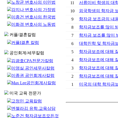
노창균 변호사의 이민법
서류미비 학생의 대학
11
강지나 변호사의 가정법
외국학생의 학자금 
10
이종건 변호사의 한국법
학자금 보조금의 내
9
이화경 변호사의 노동법
학자금보조를 많이 받기
8
커플/결혼칼럼
학자금 보조를 많이 받
7
커플I결혼 칼럼
대학진학 및 학자금
6
학자금보조에 대해 잘못
5
공인회계/세무칼럼
학자금보조에 대해 잘못
4
김광호CPA전문가칼럼
학자금보조에 대해 잘못
이영실 공인세무사칼럼
3
이종권 공인회계사칼럼
학자금보조에 대해 잘못
2
Max Lee공인회계사칼럼
미국의 대학 학자금
1
미국 교육 전문가
고정민 교육칼럼
엔젤라김 유학.교육상담
노준건 학자금보조모든것