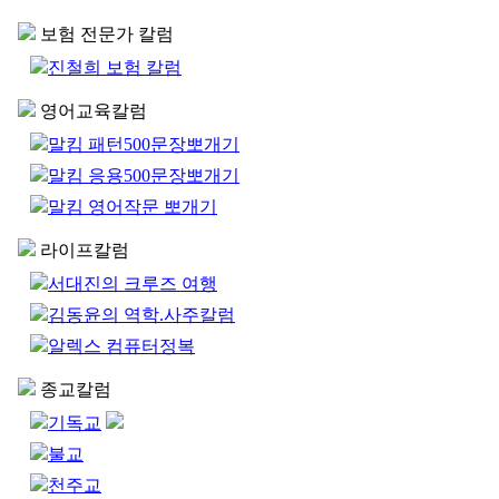
보험 전문가 칼럼
진철희 보험 칼럼
영어교육칼럼
말킴 패턴500문장뽀개기
말킴 응용500문장뽀개기
말킴 영어작문 뽀개기
라이프칼럼
서대진의 크루즈 여행
김동윤의 역학.사주칼럼
알렉스 컴퓨터정복
종교칼럼
기독교
불교
천주교