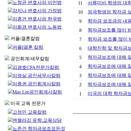
노창균 변호사의 이민법
서류미비 학생의 대학
11
강지나 변호사의 가정법
외국학생의 학자금 
10
이종건 변호사의 한국법
학자금 보조금의 내
9
이화경 변호사의 노동법
학자금보조를 많이 받기
8
커플/결혼칼럼
학자금 보조를 많이 받
7
커플I결혼 칼럼
대학진학 및 학자금
6
학자금보조에 대해 잘못
5
공인회계/세무칼럼
학자금보조에 대해 잘못
4
김광호CPA전문가칼럼
학자금보조에 대해 잘못
이영실 공인세무사칼럼
3
이종권 공인회계사칼럼
학자금보조에 대해 잘못
2
Max Lee공인회계사칼럼
미국의 대학 학자금
1
미국 교육 전문가
고정민 교육칼럼
엔젤라김 유학.교육상담
노준건 학자금보조모든것