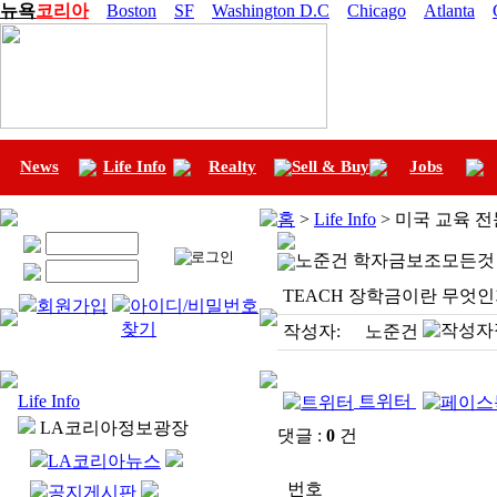
뉴욕
코리아
Boston
SF
Washington D.C
Chicago
Atlanta
News
Life Info
Realty
Sell & Buy
Jobs
홈
>
Life Info
> 미국 교육 
노준건 학자금보조모든것
TEACH 장학금이란 무엇인
회원가입
아이디/비밀번호
찾기
작성자:
노준건
Life Info
트위터
LA코리아정보광장
댓글 :
0
건
LA코리아뉴스
번호
공지게시판