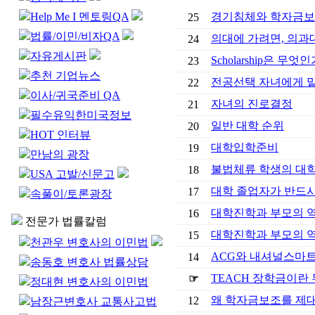
Help Me I 멘토링QA
경기침체와 학자금
25
법률/이민/비자QA
의대에 가려면, 의과
24
자유게시판
Scholarship은 무엇인
23
추천 기업뉴스
전공선택 자녀에게 
22
이사/귀국준비 QA
자녀의 진로결정
21
필수유익한미국정보
일반 대학 순위
20
HOT 인터뷰
대학입학준비
19
만남의 광장
불법체류 학생의 대
18
USA 고발/신문고
대학 졸업자가 반드시
17
속풀이/토론광장
대학진학과 부모의 역할
16
전문가 법률칼럼
대학진학과 부모의 역할
15
천관우 변호사의 이민법
ACG와 내셔널스마
14
송동호 변호사 법률상담
TEACH 장학금이란
☞
정대현 변호사의 이민법
왜 학자금보조를 제
12
남장근변호사 교통사고법