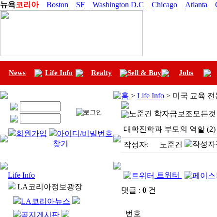
뉴욕
코리아
Boston
SF
Washington D.C
Chicago
Atlanta
News
Life Info
Realty
Sell & Buy
Jobs
홈
>
Life Info
> 미국 교육 
노준건 학자금보조모든것
대학진학과 부모의 역할 (2)
회원가입
아이디/비밀번호
찾기
작성자:
노준건
Life Info
트위터
LA코리아정보광장
댓글 :
0
건
LA코리아뉴스
번호
공지게시판