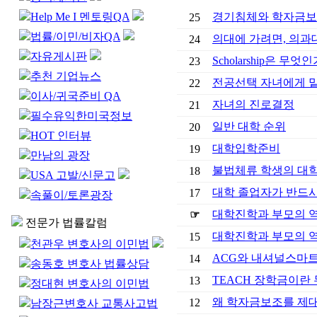
Help Me I 멘토링QA
경기침체와 학자금
25
법률/이민/비자QA
의대에 가려면, 의과
24
자유게시판
Scholarship은 무엇인
23
추천 기업뉴스
전공선택 자녀에게 
22
이사/귀국준비 QA
자녀의 진로결정
21
필수유익한미국정보
일반 대학 순위
20
HOT 인터뷰
대학입학준비
19
만남의 광장
불법체류 학생의 대
18
USA 고발/신문고
대학 졸업자가 반드시
17
속풀이/토론광장
대학진학과 부모의 역할
☞
전문가 법률칼럼
대학진학과 부모의 역할
15
천관우 변호사의 이민법
ACG와 내셔널스마
14
송동호 변호사 법률상담
TEACH 장학금이란
13
정대현 변호사의 이민법
왜 학자금보조를 제
12
남장근변호사 교통사고법