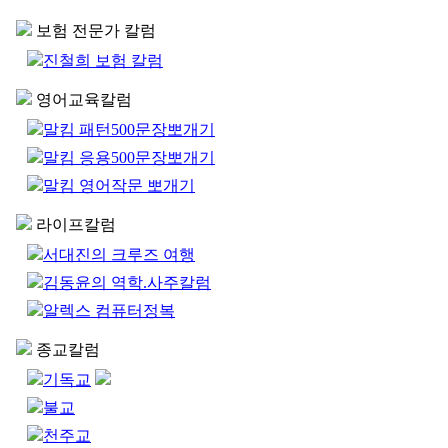
보험 전문가 칼럼
진철희 보험 칼럼
영어교육칼럼
말킴 패턴500문장뽀개기
말킴 응용500문장뽀개기
말킴 영어작문 뽀개기
라이프칼럼
서대진의 크루즈 여행
김동윤의 역학.사주칼럼
알렉스 컴퓨터정복
종교칼럼
기독교
불교
천주교