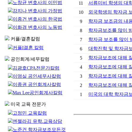
노창균 변호사의 이민법
서류미비 학생의 대학
11
강지나 변호사의 가정법
외국학생의 학자금 
10
이종건 변호사의 한국법
학자금 보조금의 내
9
이화경 변호사의 노동법
학자금보조를 많이 받기
8
커플/결혼칼럼
학자금 보조를 많이 받
7
커플I결혼 칼럼
대학진학 및 학자금
6
학자금보조에 대해 잘못
5
공인회계/세무칼럼
학자금보조에 대해 잘못
4
김광호CPA전문가칼럼
학자금보조에 대해 잘못
이영실 공인세무사칼럼
3
이종권 공인회계사칼럼
학자금보조에 대해 잘못
2
Max Lee공인회계사칼럼
미국의 대학 학자금
1
미국 교육 전문가
고정민 교육칼럼
엔젤라김 유학.교육상담
노준건 학자금보조모든것