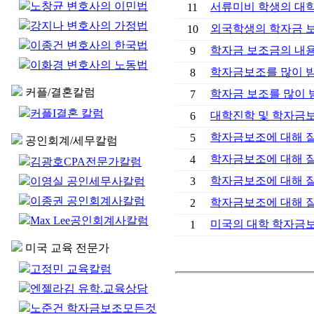
노창균 변호사의 이민법
서류미비 학생의 대학
11
강지나 변호사의 가정법
외국학생의 학자금 
10
이종건 변호사의 한국법
학자금 보조금의 내
9
이화경 변호사의 노동법
학자금보조를 많이 받기
8
커플/결혼칼럼
학자금 보조를 많이 받
7
커플I결혼 칼럼
대학진학 및 학자금
6
학자금보조에 대해 잘못
5
공인회계/세무칼럼
학자금보조에 대해 잘못
4
김광호CPA전문가칼럼
학자금보조에 대해 잘못
이영실 공인세무사칼럼
3
이종권 공인회계사칼럼
학자금보조에 대해 잘못
2
Max Lee공인회계사칼럼
미국의 대학 학자금
1
미국 교육 전문가
고정민 교육칼럼
엔젤라김 유학.교육상담
노준건 학자금보조모든것