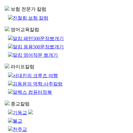
보험 전문가 칼럼
진철희 보험 칼럼
영어교육칼럼
말킴 패턴500문장뽀개기
말킴 응용500문장뽀개기
말킴 영어작문 뽀개기
라이프칼럼
서대진의 크루즈 여행
김동윤의 역학.사주칼럼
알렉스 컴퓨터정복
종교칼럼
기독교
불교
천주교