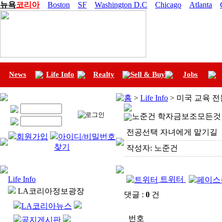
뉴욕
코리아
Boston
SF
Washington D.C
Chicago
Atlanta
News
Life Info
Realty
Sell & Buy
Jobs
홈
>
Life Info
> 미국 교육 
노준건 학자금보조모든것
전공선택 자녀에게 맡기길
회원가입
아이디/비밀번호
찾기
작성자:
노준건
Life Info
트위터
LA코리아정보광장
댓글 :
0
건
LA코리아뉴스
번호
공지게시판