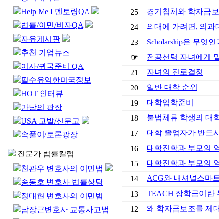
Help Me I 멘토링QA
경기침체와 학자금
25
법률/이민/비자QA
의대에 가려면, 의과
24
자유게시판
Scholarship은 무엇인
23
추천 기업뉴스
전공선택 자녀에게 
☞
이사/귀국준비 QA
자녀의 진로결정
21
필수유익한미국정보
일반 대학 순위
20
HOT 인터뷰
대학입학준비
19
만남의 광장
불법체류 학생의 대
18
USA 고발/신문고
대학 졸업자가 반드시
17
속풀이/토론광장
대학진학과 부모의 역할
16
전문가 법률칼럼
대학진학과 부모의 역할
15
천관우 변호사의 이민법
ACG와 내셔널스마
14
송동호 변호사 법률상담
TEACH 장학금이란
13
정대현 변호사의 이민법
왜 학자금보조를 제
12
남장근변호사 교통사고법