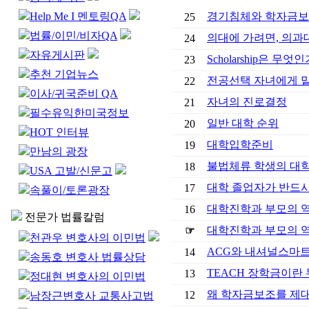
Help Me I 멘토링QA
경기침체와 학자금
25
법률/이민/비자QA
의대에 가려면, 의과
24
자유게시판
Scholarship은 무엇인
23
추천 기업뉴스
전공선택 자녀에게 
22
이사/귀국준비 QA
자녀의 진로결정
21
필수유익한미국정보
일반 대학 순위
20
HOT 인터뷰
대학입학준비
19
만남의 광장
불법체류 학생의 대
18
USA 고발/신문고
대학 졸업자가 반드시
17
속풀이/토론광장
대학진학과 부모의 역할
16
전문가 법률칼럼
대학진학과 부모의 역할
☞
천관우 변호사의 이민법
ACG와 내셔널스마
14
송동호 변호사 법률상담
TEACH 장학금이란
13
정대현 변호사의 이민법
왜 학자금보조를 제
12
남장근변호사 교통사고법