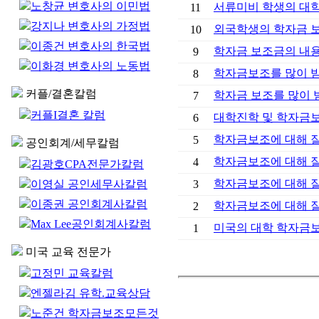
노창균 변호사의 이민법
서류미비 학생의 대학
11
강지나 변호사의 가정법
외국학생의 학자금 
10
이종건 변호사의 한국법
학자금 보조금의 내
9
이화경 변호사의 노동법
학자금보조를 많이 받기
8
커플/결혼칼럼
학자금 보조를 많이 받
7
커플I결혼 칼럼
대학진학 및 학자금
6
학자금보조에 대해 잘못
5
공인회계/세무칼럼
학자금보조에 대해 잘못
4
김광호CPA전문가칼럼
학자금보조에 대해 잘못
이영실 공인세무사칼럼
3
이종권 공인회계사칼럼
학자금보조에 대해 잘못
2
Max Lee공인회계사칼럼
미국의 대학 학자금
1
미국 교육 전문가
고정민 교육칼럼
엔젤라김 유학.교육상담
노준건 학자금보조모든것