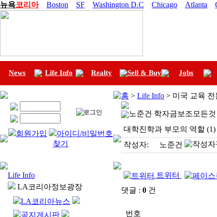
뉴욕
코리아
Boston
SF
Washington D.C
Chicago
Atlanta
News
Life Info
Realty
Sell & Buy
Jobs
홈
>
Life Info
> 미국 교육 
노준건 학자금보조모든것
대학진학과 부모의 역할 (1)
회원가입
아이디/비밀번호
찾기
작성자:
노준건
Life Info
트위터
LA코리아정보광장
댓글 :
0
건
LA코리아뉴스
번호
공지게시판