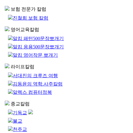
보험 전문가 칼럼
진철희 보험 칼럼
영어교육칼럼
말킴 패턴500문장뽀개기
말킴 응용500문장뽀개기
말킴 영어작문 뽀개기
라이프칼럼
서대진의 크루즈 여행
김동윤의 역학.사주칼럼
알렉스 컴퓨터정복
종교칼럼
기독교
불교
천주교