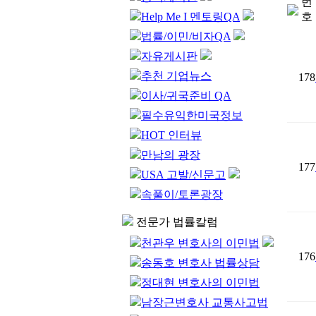
번
Help Me I 멘토링QA
호
법률/이민/비자QA
자유게시판
추천 기업뉴스
178
이사/귀국준비 QA
필수유익한미국정보
HOT 인터뷰
만남의 광장
177
USA 고발/신문고
속풀이/토론광장
전문가 법률칼럼
천관우 변호사의 이민법
176
송동호 변호사 법률상담
정대현 변호사의 이민법
남장근변호사 교통사고법