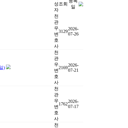
등록
성
조회
일
자
천
관
우
2026-
3129
07-26
변
호
사
천
관
우
2026-
일)
2169
07-21
변
호
사
천
관
우
2026-
1762
07-17
변
호
사
천