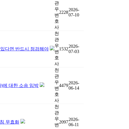
관
우
2026-
2228
07-10
변
호
사
천
관
우
2026-
이 있다면 반드시 점검해야
1532
07-03
변
호
사
천
관
우
2026-
9)에 대한 소송 임박
4479
06-14
변
호
사
천
관
우
2026-
지침 무효화
2097
06-11
변