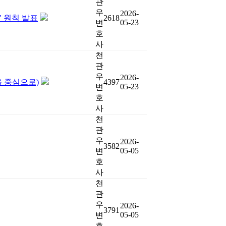
관
우
2026-
" 원칙 발표
2618
05-23
변
호
사
천
관
우
2026-
을 중심으로)
4397
05-23
변
호
사
천
관
우
2026-
3582
05-05
변
호
사
천
관
우
2026-
3791
05-05
변
호