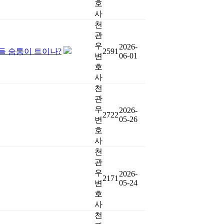
호
사
천
관
우
2026-
들 숨통이 트이나?
2591
06-01
변
호
사
천
관
우
2026-
2722
05-26
변
호
사
천
관
우
2026-
2171
05-24
변
호
사
천