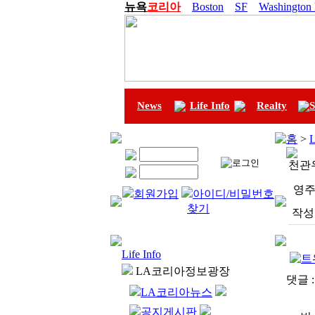
뉴욕
코리아
Boston
SF
Washington
News
Life Info
Realty
S
홈
>
L
천관
영주
회원가입
아이디/비밀번호
찾기
작성
Life Info
LA코리아정보광장
댓글 
LA코리아뉴스
공지게시판