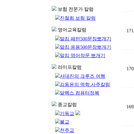
보험 전문가 칼럼
진철희 보험 칼럼
영어교육칼럼
171
말킴 패턴500문장뽀개기
말킴 응용500문장뽀개기
말킴 영어작문 뽀개기
라이프칼럼
170
서대진의 크루즈 여행
김동윤의 역학.사주칼럼
알렉스 컴퓨터정복
종교칼럼
169
기독교
불교
천주교