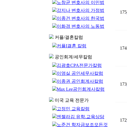
노창균 변호사의 이민법
강지나 변호사의 가정법
175
이종건 변호사의 한국법
이화경 변호사의 노동법
커플/결혼칼럼
커플I결혼 칼럼
174
공인회계/세무칼럼
김광호CPA전문가칼럼
이영실 공인세무사칼럼
이종권 공인회계사칼럼
173
Max Lee공인회계사칼럼
미국 교육 전문가
고정민 교육칼럼
엔젤라김 유학.교육상담
172
노준건 학자금보조모든것