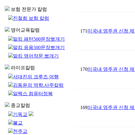
보험 전문가 칼럼
진철희 보험 칼럼
영어교육칼럼
171
미국내 영주권 신청 제
말킴 패턴500문장뽀개기
말킴 응용500문장뽀개기
말킴 영어작문 뽀개기
라이프칼럼
170
미국내 영주권 신청 제
서대진의 크루즈 여행
김동윤의 역학.사주칼럼
알렉스 컴퓨터정복
종교칼럼
169
미국내 영주권 신청 제
기독교
불교
천주교