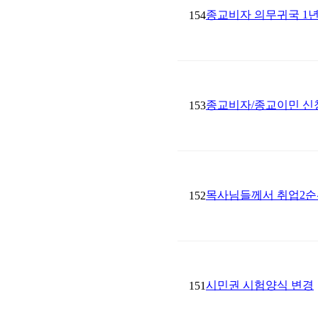
종교비자 의무귀국 1년
154
종교비자/종교이민 신청 시 
153
목사님들께서 취업2순
152
시민권 시험양식 변경
151