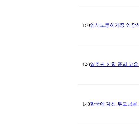
임시노동허가증 연장신
150
영주권 신청 중의 고용
149
한국에 계신 부모님을
148