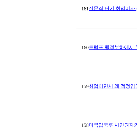
전문직 단기 취업비자 (
161
트럼프 행정부하에서 
160
취업이민시 왜 적정임금(Pr
159
미국입국후 시민권자와 결혼
158