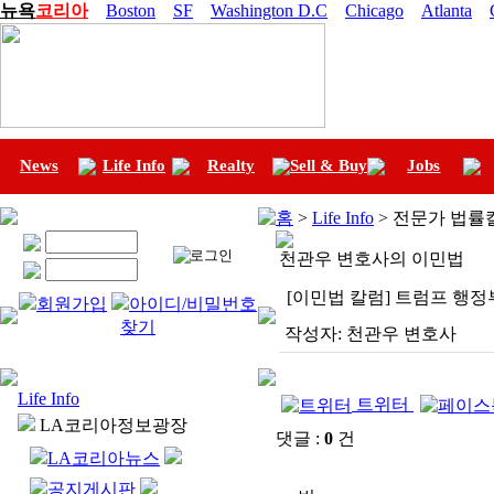
뉴욕
코리아
Boston
SF
Washington D.C
Chicago
Atlanta
News
Life Info
Realty
Sell & Buy
Jobs
홈
>
Life Info
> 전문가 법률
천관우 변호사의 이민법
[이민법 칼럼] 트럼프 행
회원가입
아이디/비밀번호
찾기
작성자:
천관우 변호사
Life Info
트위터
LA코리아정보광장
댓글 :
0
건
LA코리아뉴스
공지게시판