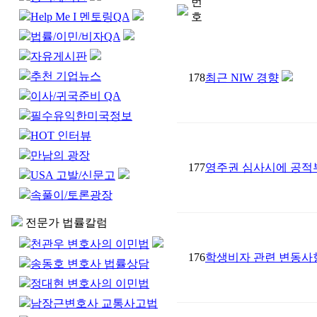
번
Help Me I 멘토링QA
호
법률/이민/비자QA
자유게시판
추천 기업뉴스
178
최근 NIW 경향
이사/귀국준비 QA
필수유익한미국정보
HOT 인터뷰
만남의 광장
177
영주권 심사시에 공적부조
USA 고발/신문고
속풀이/토론광장
전문가 법률칼럼
천관우 변호사의 이민법
176
학생비자 관련 변동사
송동호 변호사 법률상담
정대현 변호사의 이민법
남장근변호사 교통사고법