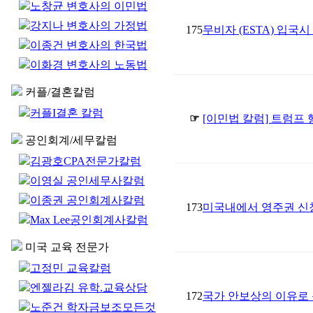
노창균 변호사의 이민법
강지나 변호사의 가정법
175
무비자 (ESTA) 입국
이종건 변호사의 한국법
이화경 변호사의 노동법
커플/결혼칼럼
커플I결혼 칼럼
☞
[이민법 칼럼] 트럼프
공인회계/세무칼럼
김광호CPA전문가칼럼
이영실 공인세무사칼럼
이종권 공인회계사칼럼
173
미국내에서 영주권 신청을
Max Lee공인회계사칼럼
미국 교육 전문가
고정민 교육칼럼
엔젤라김 유학.교육상담
172
국가 안보상의 이유로
노준건 학자금보조모든것