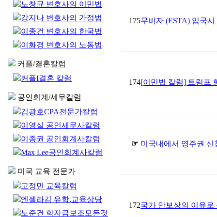
노창균 변호사의 이민법
강지나 변호사의 가정법
175
무비자 (ESTA) 입국
이종건 변호사의 한국법
이화경 변호사의 노동법
커플/결혼칼럼
커플I결혼 칼럼
174
[이민법 칼럼] 트럼프
공인회계/세무칼럼
김광호CPA전문가칼럼
이영실 공인세무사칼럼
이종권 공인회계사칼럼
☞
미국내에서 영주권 신청을
Max Lee공인회계사칼럼
미국 교육 전문가
고정민 교육칼럼
엔젤라김 유학.교육상담
172
국가 안보상의 이유로
노준건 학자금보조모든것