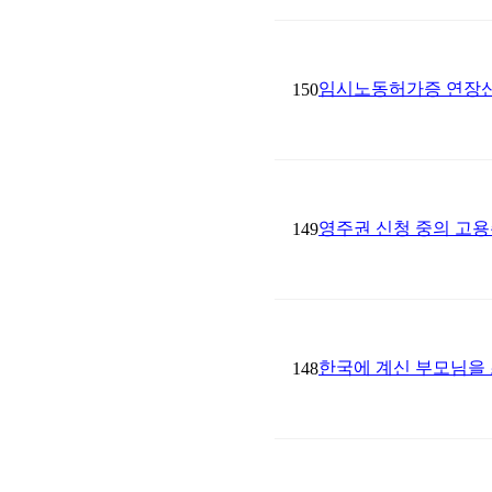
임시노동허가증 연장신
150
영주권 신청 중의 고용
149
한국에 계신 부모님을
148