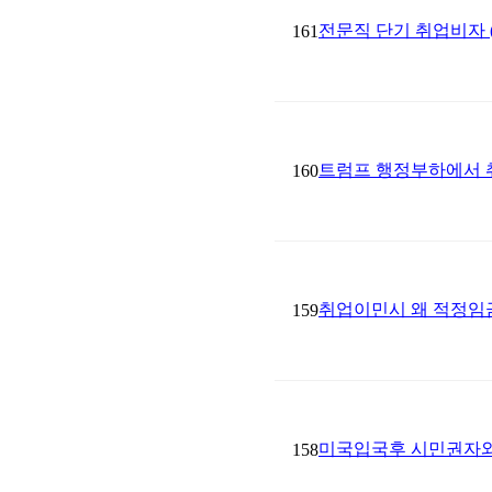
전문직 단기 취업비자 (
161
트럼프 행정부하에서 
160
취업이민시 왜 적정임금(Pr
159
미국입국후 시민권자와 결혼
158