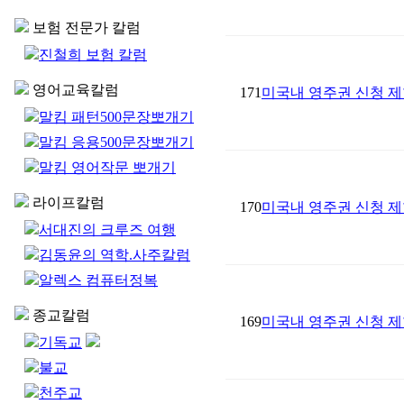
보험 전문가 칼럼
진철희 보험 칼럼
영어교육칼럼
171
미국내 영주권 신청 제
말킴 패턴500문장뽀개기
말킴 응용500문장뽀개기
말킴 영어작문 뽀개기
라이프칼럼
170
미국내 영주권 신청 제
서대진의 크루즈 여행
김동윤의 역학.사주칼럼
알렉스 컴퓨터정복
종교칼럼
169
미국내 영주권 신청 제
기독교
불교
천주교