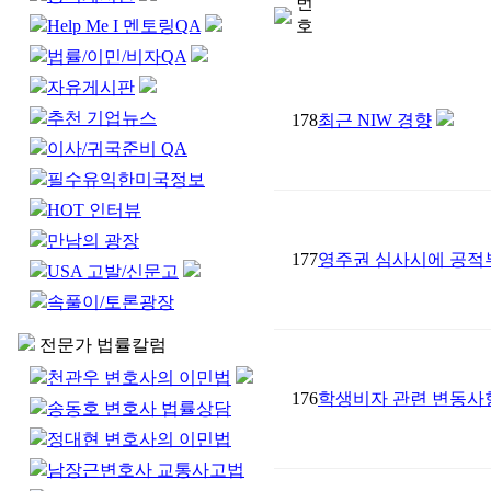
번
Help Me I 멘토링QA
호
법률/이민/비자QA
자유게시판
추천 기업뉴스
178
최근 NIW 경향
이사/귀국준비 QA
필수유익한미국정보
HOT 인터뷰
만남의 광장
177
영주권 심사시에 공적부조
USA 고발/신문고
속풀이/토론광장
전문가 법률칼럼
천관우 변호사의 이민법
176
학생비자 관련 변동사
송동호 변호사 법률상담
정대현 변호사의 이민법
남장근변호사 교통사고법