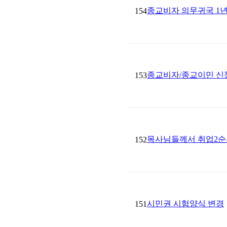
종교비자 의무귀국 1년
154
종교비자/종교이민 신청 시 
153
목사님들께서 취업2순
152
시민권 시험양식 변경
151