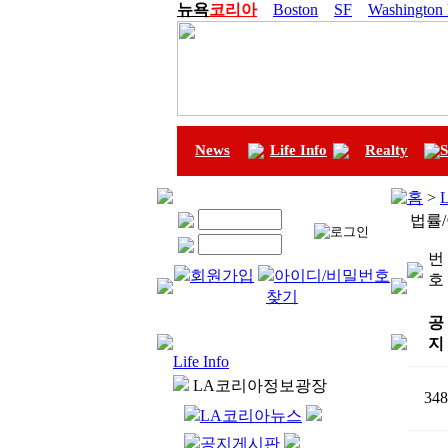
뉴욕
코리아
Boston
SF
Washington
News
Life Info
Realty
S
홈
>
L
법률
번
회원가입
아이디/비밀번호
호
찾기
공
지
Life Info
LA코리아정보광장
348
LA코리아뉴스
공지게시판