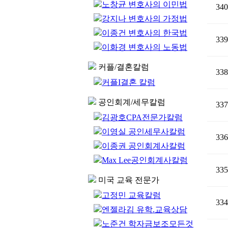
노창균 변호사의 이민법
340
강지나 변호사의 가정법
이종건 변호사의 한국법
339
이화경 변호사의 노동법
커플/결혼칼럼
338
커플I결혼 칼럼
공인회계/세무칼럼
337
김광호CPA전문가칼럼
이영실 공인세무사칼럼
336
이종권 공인회계사칼럼
Max Lee공인회계사칼럼
335
미국 교육 전문가
고정민 교육칼럼
334
엔젤라김 유학.교육상담
노준건 학자금보조모든것