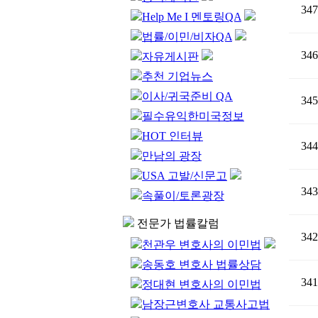
347
Help Me I 멘토링QA
법률/이민/비자QA
346
자유게시판
추천 기업뉴스
이사/귀국준비 QA
345
필수유익한미국정보
HOT 인터뷰
344
만남의 광장
USA 고발/신문고
343
속풀이/토론광장
전문가 법률칼럼
342
천관우 변호사의 이민법
송동호 변호사 법률상담
341
정대현 변호사의 이민법
남장근변호사 교통사고법