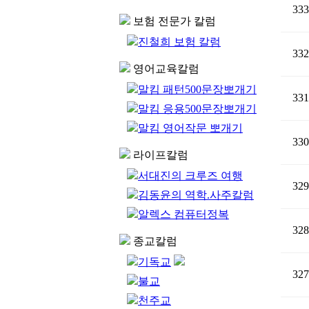
333
보험 전문가 칼럼
진철희 보험 칼럼
332
영어교육칼럼
말킴 패턴500문장뽀개기
331
말킴 응용500문장뽀개기
말킴 영어작문 뽀개기
330
라이프칼럼
서대진의 크루즈 여행
329
김동윤의 역학.사주칼럼
알렉스 컴퓨터정복
328
종교칼럼
기독교
327
불교
천주교