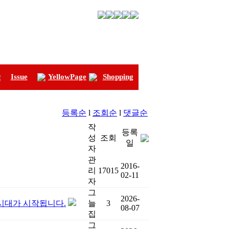
Issue
YellowPage
Shopping
등록순
l
조회순
l
댓글순
작
등록
성
조회
일
자
관
2016-
리
17015
02-11
자
그
2026-
 시대가 시작됩니다.
늘
3
08-07
집
그