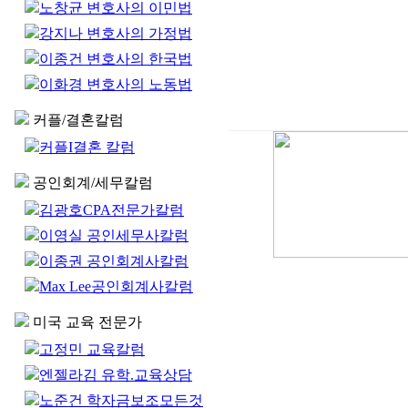
노창균 변호사의 이민법
강지나 변호사의 가정법
이종건 변호사의 한국법
이화경 변호사의 노동법
커플/결혼칼럼
커플I결혼 칼럼
공인회계/세무칼럼
김광호CPA전문가칼럼
이영실 공인세무사칼럼
이종권 공인회계사칼럼
Max Lee공인회계사칼럼
미국 교육 전문가
고정민 교육칼럼
엔젤라김 유학.교육상담
노준건 학자금보조모든것