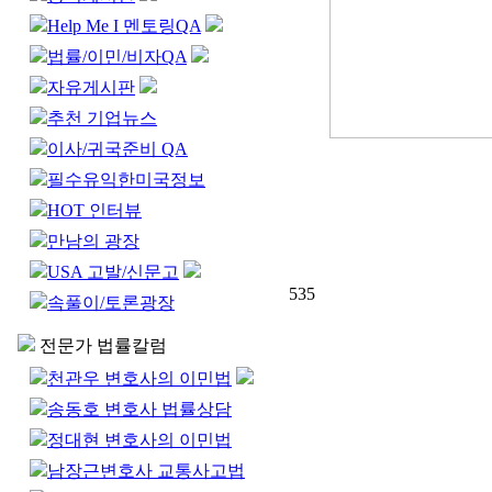
Help Me I 멘토링QA
법률/이민/비자QA
자유게시판
추천 기업뉴스
이사/귀국준비 QA
필수유익한미국정보
HOT 인터뷰
만남의 광장
USA 고발/신문고
535
속풀이/토론광장
전문가 법률칼럼
천관우 변호사의 이민법
송동호 변호사 법률상담
정대현 변호사의 이민법
남장근변호사 교통사고법