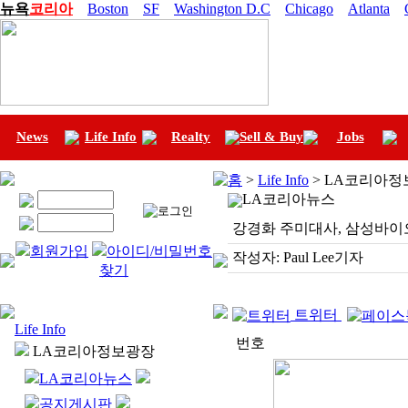
뉴욕
코리아
Boston
SF
Washington D.C
Chicago
Atlanta
News
Life Info
Realty
Sell & Buy
Jobs
홈
>
Life Info
> LA코리아정
LA코리아뉴스
강경화 주미대사, 삼성바이
회원가입
아이디/비밀번호
작성자:
Paul Lee기자
찾기
트위터
Life Info
번호
LA코리아정보광장
LA코리아뉴스
공지게시판