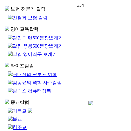
534
보험 전문가 칼럼
진철희 보험 칼럼
영어교육칼럼
말킴 패턴500문장뽀개기
말킴 응용500문장뽀개기
말킴 영어작문 뽀개기
라이프칼럼
서대진의 크루즈 여행
김동윤의 역학.사주칼럼
알렉스 컴퓨터정복
종교칼럼
기독교
불교
천주교