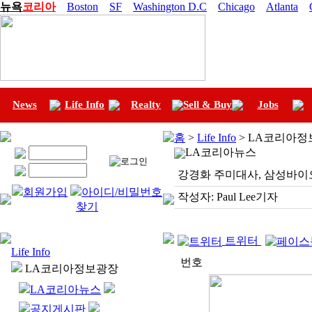
뉴욕
코리아
Boston
SF
Washington D.C
Chicago
Atlanta
News
Life Info
Realty
Sell & Buy
Jobs
홈
>
Life Info
> LA코리아정
LA코리아뉴스
강경화 주미대사, 삼성바이
회원가입
아이디/비밀번호
작성자:
Paul Lee기자
찾기
트위터
Life Info
번호
LA코리아정보광장
LA코리아뉴스
공지게시판