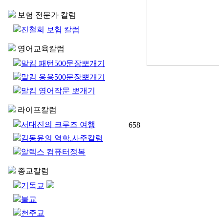
보험 전문가 칼럼
진철희 보험 칼럼
영어교육칼럼
말킴 패턴500문장뽀개기
말킴 응용500문장뽀개기
말킴 영어작문 뽀개기
라이프칼럼
서대진의 크루즈 여행
658
김동윤의 역학.사주칼럼
알렉스 컴퓨터정복
종교칼럼
기독교
불교
천주교