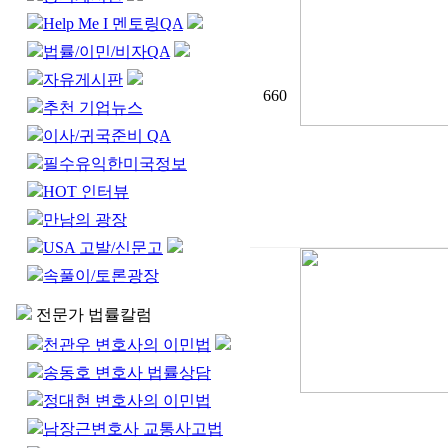
Help Me I 멘토링QA
법률/이민/비자QA
자유게시판
660
추천 기업뉴스
이사/귀국준비 QA
필수유익한미국정보
HOT 인터뷰
만남의 광장
USA 고발/신문고
속풀이/토론광장
전문가 법률칼럼
천관우 변호사의 이민법
송동호 변호사 법률상담
정대현 변호사의 이민법
남장근변호사 교통사고법