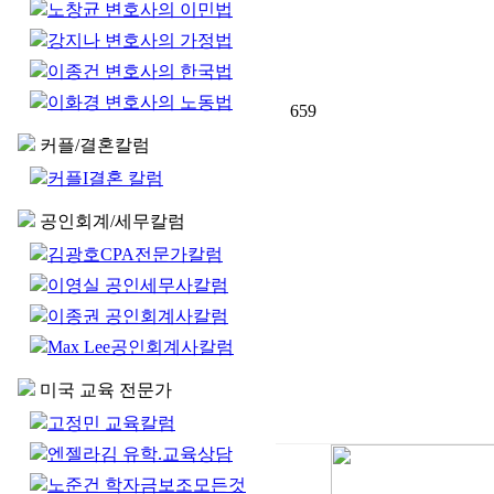
노창균 변호사의 이민법
강지나 변호사의 가정법
이종건 변호사의 한국법
이화경 변호사의 노동법
659
커플/결혼칼럼
커플I결혼 칼럼
공인회계/세무칼럼
김광호CPA전문가칼럼
이영실 공인세무사칼럼
이종권 공인회계사칼럼
Max Lee공인회계사칼럼
미국 교육 전문가
고정민 교육칼럼
엔젤라김 유학.교육상담
노준건 학자금보조모든것