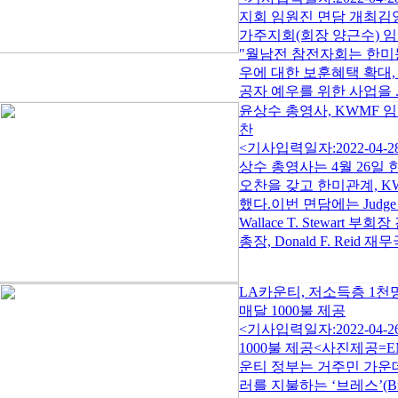
지회 임원진 면담 개최김영
가주지회(회장 양근수) 
"월남전 참전자회는 한미
우에 대한 보훈혜택 확대,
공자 예우를 위한 사업을 .
윤상수 총영사, KWMF 
찬
<기사입력일자:2022-04
상수 총영사는 4월 26일
오찬을 갖고 한미관계, K
했다.이번 면담에는 Judge 
Wallace T. Stewart 부회
총장, Donald F. Reid 재무
LA카운티, 저소득층 1천
매달 1000불 제공
<기사입력일자:2022-04
1000불 제공<사진제공=
운티 정부는 거주민 가운데 
러를 지불하는 ‘브레스’(Brea