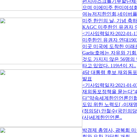
펀지마스크를기부할단체를
으며 이에미주 한미여성회
여뉴저지한인회,네이버플러
미주 한인의 날, 기념 축하
KAGC 미주한인 유권자 
<기사입력일자:2022-01-
미주한인 유권자 연대1903
이곳 미국에 도착한 이래로
Gaelic호에는 자유와 기
것도 가지지 않은 56명의 
타고 있었다. 119년이 지..
4당 대통령 후보 재외동
발표
<기사입력일자:2021-01
재외동포정책을 묻는다”4
다”약속세계한인언론인협
도입 위한 노력도[ -이재
(정의당) 안철수(국민의
(사)세계한인언론..
박경제 총영사, 광복회 
회와 오찬 간담회 개최