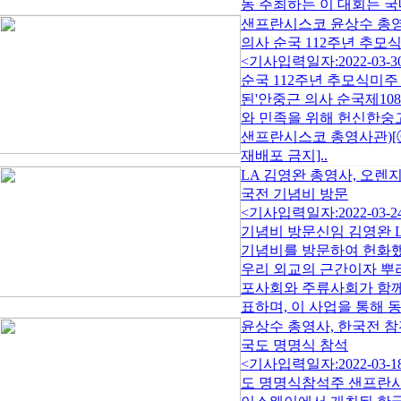
동 주최하는 이 대회는 국내
샌프란시스코 윤상수 총영
의사 순국 112주년 추모
<기사입력일자:2022-0
순국 112주년 추모식미
된'안중근 의사 순국제10
와 민족을 위해 헌신한숭
샌프란시스코 총영사관)[ⓒ LA
재배포 금지]..
LA 김영완 총영사, 오렌
국전 기념비 방문
<기사입력일자:2022-03
기념비 방문신임 김영완 
기념비를 방문하여 헌화했
우리 외교의 근간이자 뿌리
포사회와 주류사회가 함께
표하며, 이 사업을 통해 동.
윤상수 총영사, 한국전 
국도 명명식 참석
<기사입력일자:2022-03
도 명명식참석주 샌프란시스