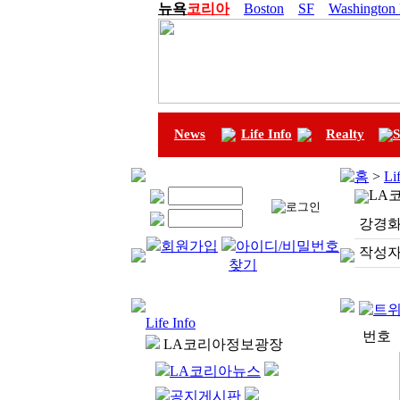
뉴욕
코리아
Boston
SF
Washington
News
Life Info
Realty
S
홈
>
Li
LA
강경화
회원가입
아이디/비밀번호
작성자
찾기
Life Info
번호
LA코리아정보광장
LA코리아뉴스
공지게시판