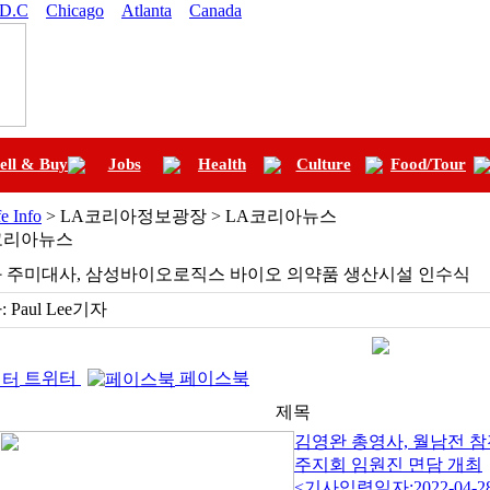
 D.C
Chicago
Atlanta
Canada
ell & Buy
Jobs
Health
Culture
Food/Tour
fe Info
> LA코리아정보광장 > LA코리아뉴스
코리아뉴스
 주미대사, 삼성바이오로직스 바이오 의약품 생산시설 인수식
:
Paul Lee기자
트위터
페이스북
제목
김영완 총영사, 월남전 
주지회 임원진 면담 개최
<기사입력일자:2022-04