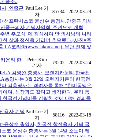
 중소..
사, 안중근
Paul Lee 기
85734
2022-03-29
식
자
3-30>샌프란시스코 윤상수 총영사,안중근 의사
주 안중근의사 기념사업회' 주관으로 개최
8주년 추모식' 에 참석하여 안 의사님의 나라
고한 삶과 정신을 기리며 추모했다.(사진=주
코리아(www.lakorea.net), 무단 전재 및
Peter Kim
지카운티 한
79202
2022-03-24
기자
-24>LA 김영완 총영사, 오렌지카운티 한국전
LA총영사는 3월 22일 오렌지카운티 한국전
다.김총영사는 격려사를 통해 "한미동맹은
이며, 심장과도 같다고 생각한다. 우리 동
 한국전기념비를 건립한 것에 대해 경의를
.
참전용사 기념
Paul Lee 기
58116
2022-03-18
자
-18>윤상수 총영사, 한국전 참전용사 기념 국
코 윤상수 총영사는 3월 14일 소노마 레