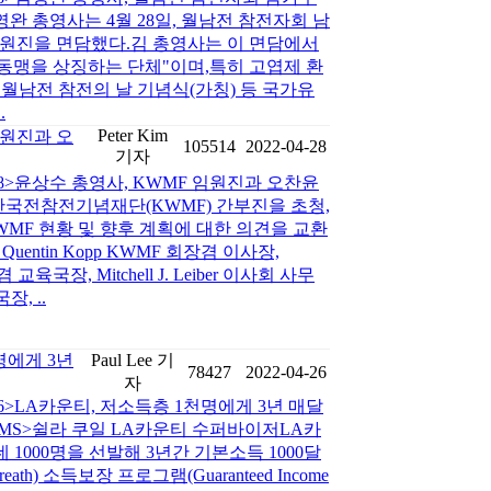
완 총영사는 4월 28일, 월남전 참전자회 남
임원진을 면담했다.김 총영사는 이 면담에서
동맹을 상징하는 단체"이며,특히 고엽제 환
 월남전 참전의 날 기념식(가칭) 등 국가유
.
Peter Kim
임원진과 오
105514
2022-04-28
기자
-28>윤상수 총영사, KWMF 임원진과 오찬윤
 한국전참전기념재단(KWMF) 간부진을 초청,
WMF 현황 및 향후 계획에 대한 의견을 교환
Quentin Kopp KWMF 회장겸 이사장,
장 겸 교육국장, Mitchell J. Leiber 이사회 사무
국장, ..
명에게 3년
Paul Lee 기
78427
2022-04-26
자
-26>LA카운티, 저소득층 1천명에게 3년 매달
EMS>쉴라 쿠일 LA카운티 수퍼바이저LA카
1000명을 선발해 3년간 기본소득 1000달
th) 소득보장 프로그램(Guaranteed Income