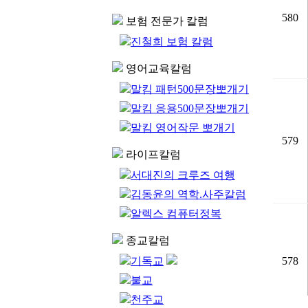
580
보험 전문가 칼럼
진철희 보험 칼럼
영어교육칼럼
말킴 패턴500문장뽀개기
말킴 응용500문장뽀개기
말킴 영어작문 뽀개기
579
라이프칼럼
서대진의 크루즈 여행
김동윤의 역학.사주칼럼
알렉스 컴퓨터정복
종교칼럼
기독교
578
불교
천주교