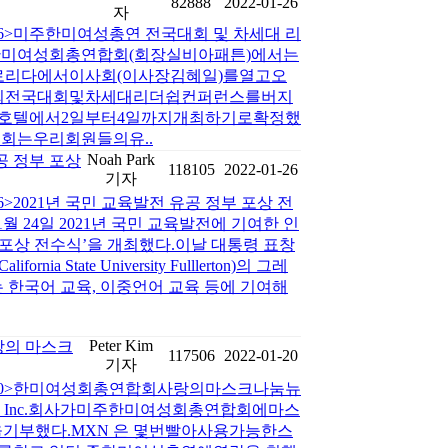
82888
2022-01-26
자
1-26>미주한미여성총연 전국대회 및 차세대 리
한미여성회총연합회(회장실비아패튼)에서는
플로리다에서이사회(이사장김혜일)를열고오
회전국대회및차세대리더쉽컨퍼런스를버지
호텔에서2일부터4일까지개최하기로확정했
회는우리회원들의유..
Noah Park
공 정부 포상
118105
2022-01-26
기자
26>2021년 국민 교육발전 유공 정부 포상 전
월 24일 2021년 국민 교육발전에 기여한 인
 포상 전수식’을 개최했다.이날 대통령 표창
nia State University Fulllerton)의 그레
교수는 한국어 교육, 이중언어 교육 등에 기여해
Peter Kim
랑의 마스크
117506
2022-01-20
기자
01-20>한미여성회총연합회사랑의마스크나눔뉴
rce Inc.회사가미주한미여성회총연합회에마스
개)을기부했다.MXN 은 몇번빨아사용가능한스