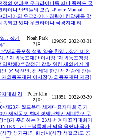
전쟁의 여파로 우크라이나를 떠나 폴란드 국
나 난민들의 모습. -Photo: Manual
ia Services러시아의 우크라이나 침략이 한달째를 맞
계속되고 있다.우크라이나 국경지대 리..
Noah Park
환영…장기
129695
2022-03-31
기자
야"
-31>"재외동포청 설립 약속 환영…장기 비전
성곤 재외동포재단 이사장 "재외동포청장,
 역할해야"'참정권 강화 위한 재외선거 개
제언"윤 당선인, 전 세계 한민족 가슴에 안는
성곤 재외동포재단 이사장[재외동포재단 제공]
Peter Kim
표자대회 경
111851
2022-03-30
기자
막
3-30>제23차 월드옥타 세계대표자대회 경기
750만 재외동포 최대 경제단체인 세계한인무
영식)가 주최하는 제23차 세계대표자대회가
SINTEX 그랜드볼룸에서 막을 올렸다.국가
사장 성기홍)와 화성시(시장 서철모)도 공