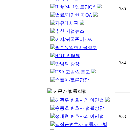
Help Me I 멘토링QA
585
법률/이민/비자QA
자유게시판
추천 기업뉴스
이사/귀국준비 QA
필수유익한미국정보
HOT 인터뷰
584
만남의 광장
USA 고발/신문고
속풀이/토론광장
전문가 법률칼럼
천관우 변호사의 이민법
송동호 변호사 법률상담
정대현 변호사의 이민법
583
남장근변호사 교통사고법