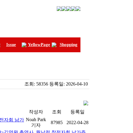
Issue
YellowPage
Shopping
조회:
58356
등록일:
2026-04-10
작성자
조회
등록일
Noah Park
참전자회 남가
87985
2022-04-28
기자
-28>김영완 총영사, 월남전 참전자회 남가주