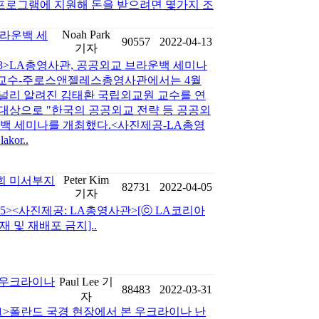
 이 프로그램에 지원해 돈을 받으려면 몇가지 조
Noah Park
브라운백 세
90557
2022-04-13
기자
-13>LA총영사관, 공공외교 브라운백 세미나
 교수-주로스앤젤레스총영사관에서는 4월
 널리 알려진 김태환 국립외교원 교수를 연
 대상으로 "한국의 공공외교 전략 등 공공외
운백 세미나를 개최했다.<사진제공-LA총영
kor..
Peter Kim
회 미서부지
82731
2022-04-05
기자
-05><사진제공: LA총영사관>[ⓒ LA코리아
단 전재 및 재배포 금지]..
 우크라이나
Paul Lee 기
88483
2022-03-31
자
-31>폴란드 국경 현장에서 본 우크라이나 난