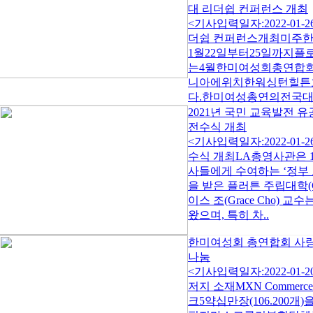
대 리더쉽 컨퍼런스 개최
<기사입력일자:2022-0
더쉽 컨퍼런스개최미주
1월22일부터25일까지
는4월한미여성회총연합
니아에위치한워싱턴힐튼
다.한미여성총연의전국대
2021년 국민 교육발전 유
전수식 개최
<기사입력일자:2022-01-
수식 개최LA총영사관은 1
사들에게 수여하는 ‘정부
을 받은 플러튼 주립대학(Califor
이스 조(Grace Cho) 
왔으며, 특히 차..
한미여성회 총연합회 사
나눔
<기사입력일자:2022-
저지 소재MXN Comme
크5약십만장(106.200