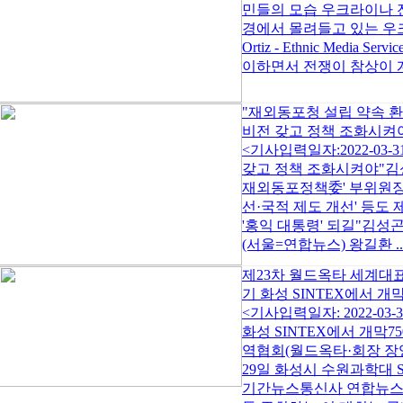
민들의 모습 우크라이나 
경에서 몰려들고 있는 우크라이
Ortiz - Ethnic Med
이하면서 전쟁이 참상이 
"재외동포청 설립 약속 
비전 갖고 정책 조화시켜
<기사입력일자:2022-03
갖고 정책 조화시켜야"김
재외동포정책委' 부위원장
선·국적 제도 개선' 등도 
'홍익 대통령' 되길"김
(서울=연합뉴스) 왕길환 ..
제23차 월드옥타 세계대
기 화성 SINTEX에서 개
<기사입력일자: 2022-0
화성 SINTEX에서 개막
역협회(월드옥타·회장 장
29일 화성시 수원과학대 
기간뉴스통신사 연합뉴스(