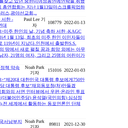
찾고 있던 중한미여성총연에연락을 취했
 총연합회는 지난 1월13일마스크를픽업하
스,광야선교회,..
 서한 -
Paul Lee 기
108779
2022-01-13
연대
자
13>미주 한인의 날, 기념 축하 서한 -KAGC
년 1월 13일, 최초의 미주 한인 이민자들이
 119년이 지났다.인천에서 출발한S.S.
회의 땅에서 새로 펼칠 꿈과 희망 외에는 아무
남자, 21명의 여자, 그리고 25명의 어린이가
Noah Park
포정책 약속
151016
2022-01-03
기자
-03>“제20대 대한민국 대통령 후보에게750만
당 대통령 후보“재외동포청(처)만들겠
회와의 서면 인터뷰에서 우편·온라인 투표
명(더불어민주당) 윤석열(국민의힘) 심상정
당)-전 세계에서 활동하는 동포언론인 단체
Noah Park
미국서남부지
89811
2021-12-30
기자