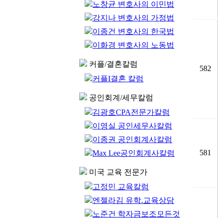
노창균 변호사의 이민법
강지나 변호사의 가정법
이종건 변호사의 한국법
이화경 변호사의 노동법
커플/결혼칼럼
582
커플I결혼 칼럼
공인회계/세무칼럼
김광호CPA전문가칼럼
이영실 공인세무사칼럼
이종권 공인회계사칼럼
581
Max Lee공인회계사칼럼
미국 교육 전문가
고정민 교육칼럼
엔젤라김 유학.교육상담
노준건 학자금보조모든것