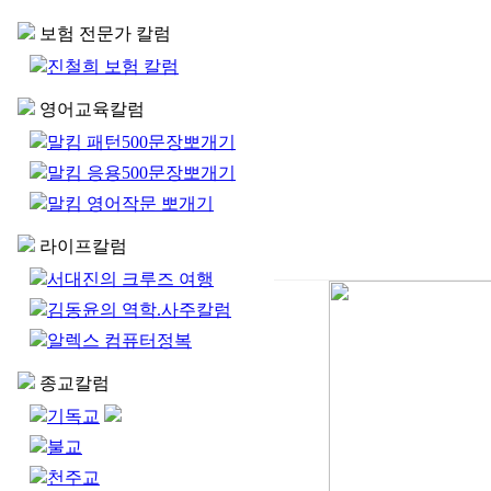
보험 전문가 칼럼
진철희 보험 칼럼
영어교육칼럼
말킴 패턴500문장뽀개기
말킴 응용500문장뽀개기
말킴 영어작문 뽀개기
라이프칼럼
서대진의 크루즈 여행
김동윤의 역학.사주칼럼
알렉스 컴퓨터정복
종교칼럼
기독교
불교
천주교