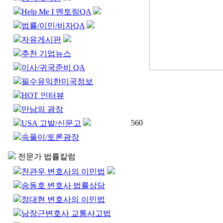
Help Me I 멘토링QA
법률/이민/비자QA
자유게시판
추천 기업뉴스
이사/귀국준비 QA
필수유익한미국정보
HOT 인터뷰
만남의 광장
560
USA 고발/신문고
속풀이/토론광장
전문가 법률칼럼
천관우 변호사의 이민법
송동호 변호사 법률상담
정대현 변호사의 이민법
남장근변호사 교통사고법