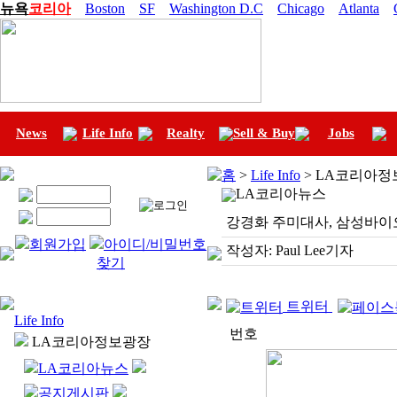
뉴욕
코리아
Boston
SF
Washington D.C
Chicago
Atlanta
News
Life Info
Realty
Sell & Buy
Jobs
홈
>
Life Info
> LA코리아정
LA코리아뉴스
강경화 주미대사, 삼성바이
회원가입
아이디/비밀번호
작성자:
Paul Lee기자
찾기
트위터
Life Info
번호
LA코리아정보광장
LA코리아뉴스
공지게시판