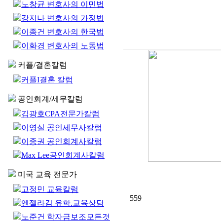
노창균 변호사의 이민법
강지나 변호사의 가정법
이종건 변호사의 한국법
이화경 변호사의 노동법
커플/결혼칼럼
커플I결혼 칼럼
공인회계/세무칼럼
김광호CPA전문가칼럼
이영실 공인세무사칼럼
이종권 공인회계사칼럼
Max Lee공인회계사칼럼
미국 교육 전문가
고정민 교육칼럼
559
엔젤라김 유학.교육상담
노준건 학자금보조모든것